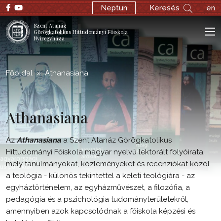
;
Neptun
Keresés
en
Szent Atanáz
Görögkatolikus Hittudományi Főiskola
Nyíregyháza
Főoldal
Athanasiana
Athanasiana
Az
Athanasiana
a Szent Atanáz Görögkatolikus
Hittudományi Főiskola magyar nyelvű lektorált folyóirata,
mely tanulmányokat, közleményeket és recenziókat közöl
a teológia - különös tekintettel a keleti teológiára - az
egyháztörténelem, az egyházművészet, a filozófia, a
pedagógia és a pszichológia tudományterületekről,
amennyiben azok kapcsolódnak a főiskola képzési és