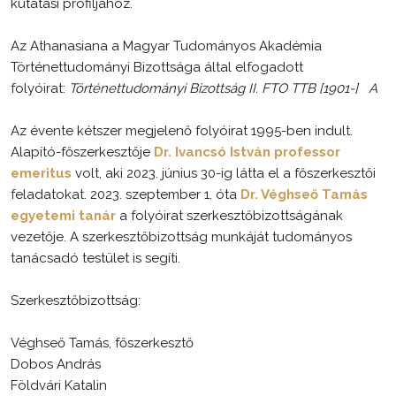
kutatási profiljához.
Az Athanasiana a Magyar Tudományos Akadémia
Történettudományi Bizottsága által elfogadott
folyóirat:
Történettudományi Bizottság II. FTO TTB [1901-] A
Az évente kétszer megjelenő folyóirat 1995-ben indult.
Alapító-főszerkesztője
Dr. Ivancsó István professor
emeritus
volt, aki 2023. június 30-ig látta el a főszerkesztői
feladatokat. 2023. szeptember 1. óta
Dr. Véghseő Tamás
egyetemi tanár
a folyóirat szerkesztőbizottságának
vezetője. A szerkesztőbizottság munkáját tudományos
tanácsadó testület is segíti.
Szerkesztőbizottság:
Véghseő Tamás, főszerkesztő
Dobos András
Földvári Katalin