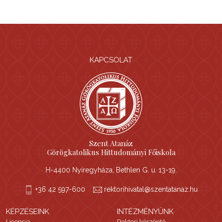
KAPCSOLAT
Szent Atanáz
Görögkatolikus Hittudományi Főiskola
H-4400 Nyíregyháza, Bethlen G. u. 13-19.
+36 42 597-600
rektorihivatal@szentatanaz.hu
KÉPZÉSEINK
INTÉZMÉNYÜNK
Licencia
Rektori köszöntő