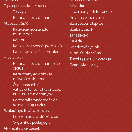
Egységes osztatlan szak
Névadónk
Teológia
Intézményünk története
Hittanár-nevelőtanár
Anyaintézményünk
Alapszak (BA)
Szervezeti felépítés
Katekéta-lelkipásztori
Szabályzatok
munkatárs
Tanszékek
Kántor
Galéria
Katolikus közösségszervező
Rendezvényeink
Katolikus szociális munka
Minőségbiztosítás
Mesterszak
Theolingua nyelvvizsga
Hittanár-nevelőtanár - rövid
Szent Atanáz-díj
ciklus
Keresztény egyház- és
művelődéstörténet
Összehasonlító
vallástörténet - alkalmazott
kulturális tudományok
Pasztorális tanácsadás és
szervezetfejlesztés
Szakirányú továbbképzés
Közoktatás vezető képzés
Organikus pedagógia
Akkreditált képzések