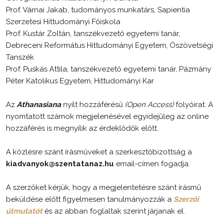
Prof. Várnai Jakab, tudományos munkatárs, Sapientia
Szerzetesi Hittudományi Főiskola
Prof. Kustár Zoltán, tanszékvezető egyetemi tanár,
Debreceni Református Hittudományi Egyetem, Ószövetségi
Tanszék
Prof. Puskás Attila, tanszékvezető egyetemi tanár, Pázmány
Péter Katolikus Egyetem, Hittudományi Kar
Az
Athanasiana
nyílt hozzáférésű
(Open Access)
folyóirat. A
nyomtatott számok megjelenésével egyidejűleg az online
hozzáférés is megnyílik az érdeklődők előtt.
A közlésre szánt írásműveket a szerkesztőbizottság a
kiadvanyok@szentatanaz.hu
email-címen fogadja.
A szerzőket kérjük, hogy a megjelentetésre szánt írásmű
beküldése előtt figyelmesen tanulmányozzák a
Szerzői
útmutatót
és az abban foglaltak szerint járjanak el.