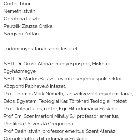
Görföl Tibor
Németh István
Odrobina László
Pauwlik Zsuzsa Orsika
Szegvári Zoltán
Tudományos Tanácsadó Testület:
S.E.R. Dr. Orosz Atanáz, megyéspüspök, Miskolci
Egyházmegye
S.E.R. Dr. Martos Balázs Levente, segédpüspök, rektor,
Központi Papnevelő Intézet,
Prof. Thomas Mark Németh, tanszékvezető egyetemi tanár,
Bécsi Egyetem, Teológiai Kar, Történeti Teológiai Intézet
Prof. Dolhai Lajos, rektor, Egri Hittudományi Főiskola
Prof. Em. Szentmártoni Mihály SJ, professor emeritus,
Pontificia Universitá Gregoriana
Prof. Baán István, professor emeritus, Szent Atanáz
Görögkatolikus hittudományi Főiskola