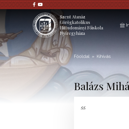
;
Szent Atanáz
Görögkatolikus
I
Hittudományi Főiskola
Nyíregyháza
Főoldal
Kihívás
Balázs Mihá
<<