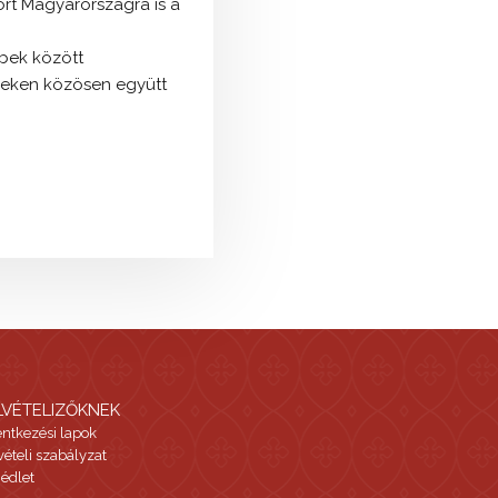
rt Magyarországra is a
.
bek között
yeken közösen együtt
LVÉTELIZŐKNEK
entkezési lapok
vételi szabályzat
édlet