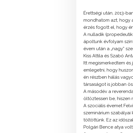
Érettségi után, 2013-ba
mondhatom azt, hogy a 
érzés fogott el, hogy 
A nulladik (propedeutik
ápoltunk évfolyam szint
évem után a „nagy” sze
Kiss Attila és Szabó Ant
Itt megismerkedtem és j
emlegetni, hogy huszoné
én részben hálás vagyok
társaságot is jobban ö
A másodév a reverenda 
öltöztessen be, hiszen
A szociális évemet Felv
szeminárium szabályai k
töltöttünk. Ez az idősza
Polgári Bence atya volt