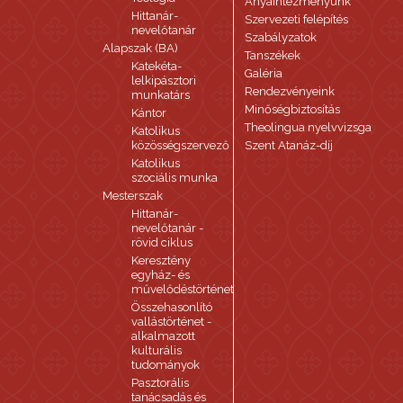
Anyaintézményünk
Hittanár-
Szervezeti felépítés
nevelőtanár
Szabályzatok
Alapszak (BA)
Tanszékek
Katekéta-
Galéria
lelkipásztori
Rendezvényeink
munkatárs
Minőségbiztosítás
Kántor
Theolingua nyelvvizsga
Katolikus
közösségszervező
Szent Atanáz-díj
Katolikus
szociális munka
Mesterszak
Hittanár-
nevelőtanár -
rövid ciklus
Keresztény
egyház- és
művelődéstörténet
Összehasonlító
vallástörténet -
alkalmazott
kulturális
tudományok
Pasztorális
tanácsadás és