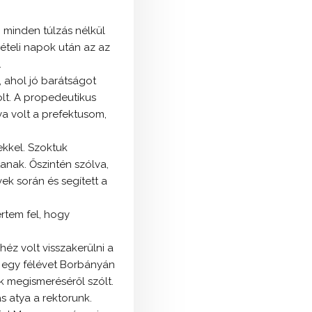
n minden túlzás nélkül
ételi napok után az az
.
, ahol jó barátságot
olt. A propedeutikus
a volt a prefektusom,
ekkel. Szoktuk
anak. Őszintén szólva,
ek során és segített a
rtem fel, hogy
éz volt visszakerülni a
t egy félévet Borbányán
ók megismeréséről szólt.
ás atya a rektorunk.