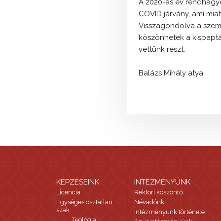
A 2020-as év rendhagyó
COVID járvány, ami mia
Visszagondolva a szemi
köszönhetek a kispapt
vettünk részt.
Balázs Mihály atya
KÉPZÉSEINK
INTÉZMÉNYÜNK
Licencia
Rektori köszöntő
Egységes osztatlan
Névadónk
szak
Intézményünk története
Teológia