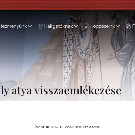
ntézményünk
Hallgatóknak
Képzéseink
F
ly atya visszaemlékezése
Szemináriumi visszaemlékezés