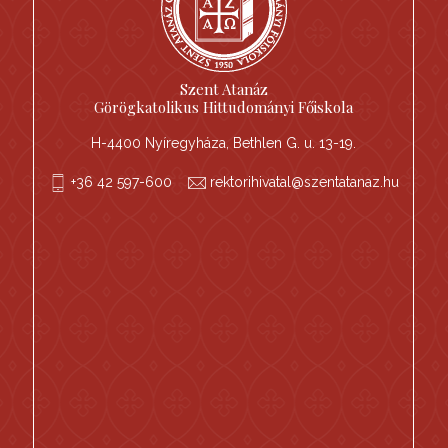
Szent Atanáz
Görögkatolikus Hittudományi Főiskola
H-4400 Nyíregyháza, Bethlen G. u. 13-19.
+36 42 597-600
rektorihivatal@szentatanaz.hu