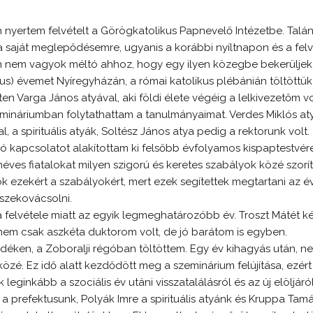
n nyertem felvételt a Görögkatolikus Papnevelő Intézetbe. Talá
saját meglepődésemre, ugyanis a korábbi nyíltnapon és a felv
én nem vagyok méltó ahhoz, hogy egy ilyen közegbe bekerüljek
us) évemet Nyíregyházán, a római katolikus plébánián töltöttük
en Varga János atyával, aki földi élete végéig a lelkivezetőm v
mináriumban folytathattam a tanulmányaimat. Verdes Miklós aty
al, a spirituális atyák, Soltész János atya pedig a rektorunk volt.
ó kapcsolatot alakítottam ki felsőbb évfolyamos kispaptestvér
ves fiatalokat milyen szigorú és keretes szabályok közé szorít
 ezekért a szabályokért, mert ezek segítettek megtartani az év
sszekovácsolni.
felvétele miatt az egyik legmeghatározóbb év. Troszt Mátét ké
 nem csak aszkéta duktorom volt, de jó barátom is egyben.
idéken, a Zoboralji régóban töltöttem. Egy év kihagyás után, neh
özé. Ez idő alatt kezdődött meg a szeminárium felújítása, ezér
k leginkább a szociális év utáni visszatalálásról és az új elöljár
 a prefektusunk, Polyák Imre a spirituális atyánk és Kruppa Tam