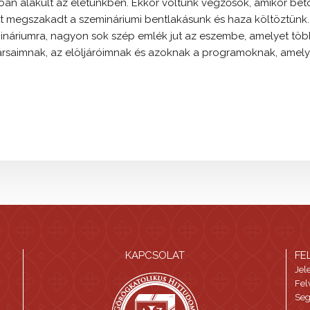
an alakult az életünkben. Ekkor voltunk végzősök, amikor betö
tt megszakadt a szemináriumi bentlakásunk és haza költöztünk
náriumra, nagyon sok szép emlék jut az eszembe, amelyet töb
ársaimnak, az elöljáróimnak és azoknak a programoknak, amel
KAPCSOLAT
FE
Jel
Fel
Seg