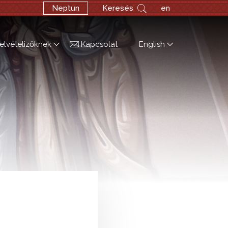
Neptun
Keresés
en
elvételizőknek
Kapcsolat
English