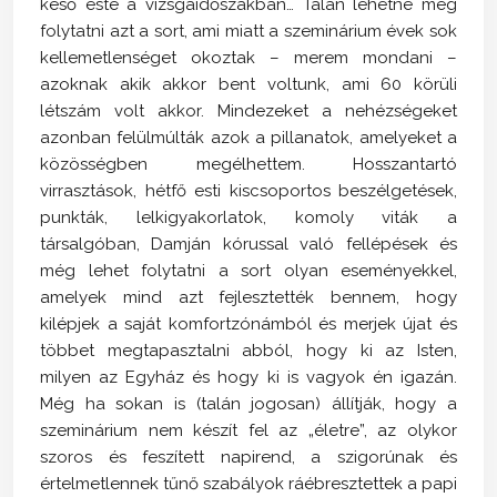
késő este a vizsgaidőszakban… Talán lehetne még
folytatni azt a sort, ami miatt a szeminárium évek sok
kellemetlenséget okoztak – merem mondani –
azoknak akik akkor bent voltunk, ami 60 körüli
létszám volt akkor. Mindezeket a nehézségeket
azonban felülmúlták azok a pillanatok, amelyeket a
közösségben megélhettem. Hosszantartó
virrasztások, hétfő esti kiscsoportos beszélgetések,
punkták, lelkigyakorlatok, komoly viták a
társalgóban, Damján kórussal való fellépések és
még lehet folytatni a sort olyan eseményekkel,
amelyek mind azt fejlesztették bennem, hogy
kilépjek a saját komfortzónámból és merjek újat és
többet megtapasztalni abból, hogy ki az Isten,
milyen az Egyház és hogy ki is vagyok én igazán.
Még ha sokan is (talán jogosan) állítják, hogy a
szeminárium nem készít fel az „életre”, az olykor
szoros és feszített napirend, a szigorúnak és
értelmetlennek tűnő szabályok ráébresztettek a papi