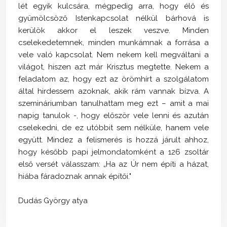
lét egyik kulcsára, mégpedig arra, hogy élő és
gyümölcsöző Istenkapcsolat nélkül bárhová is
kerülök akkor el leszek veszve. Minden
cselekedetemnek, minden munkámnak a forrása a
vele való kapcsolat. Nem nekem kell megváltani a
világot, hiszen azt már Krisztus megtette. Nekem a
feladatom az, hogy ezt az örömhírt a szolgálatom
által hirdessem azoknak, akik rám vannak bízva. A
szemináriumban tanulhattam meg ezt – amit a mai
napig tanulok -, hogy először vele lenni és azután
cselekedni, de ez utóbbit sem nélküle, hanem vele
együtt. Mindez a felismerés is hozzá járult ahhoz,
hogy később papi jelmondatomként a 126 zsoltár
első versét válasszam: „Ha az Úr nem építi a házat,
hiába fáradoznak annak építői."
Dudás György atya