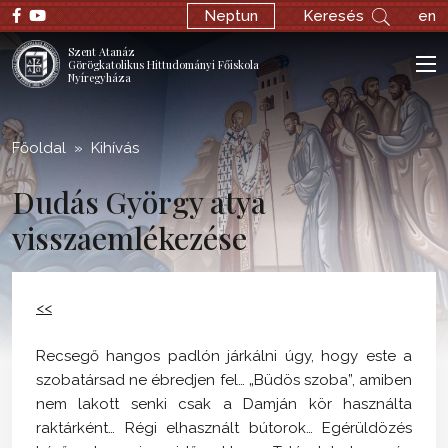
;
Neptun
Keresés
en
Szent Atanáz
Görögkatolikus Hittudományi Főiskola
Nyíregyháza
Főoldal
Kihívás
Dudás György atya
visszaemlékezése
<<
Recsegő hangos padlón járkálni úgy, hogy este a
szobatársad ne ébredjen fel… „Büdös szoba”, amiben
nem lakott senki csak a Damján kör használta
raktárként… Régi elhasznált bútorok… Egérüldözés