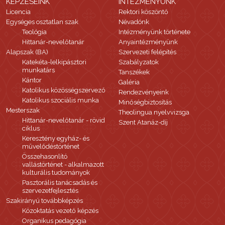
KÉPZÉSEINK
INTÉZMÉNYÜNK
Licencia
Rektori köszöntő
Egységes osztatlan szak
Névadónk
Teológia
Intézményünk története
Hittanár-nevelőtanár
Anyaintézményünk
Alapszak (BA)
Szervezeti felépítés
Katekéta-lelkipásztori
Szabályzatok
munkatárs
Tanszékek
Kántor
Galéria
Katolikus közösségszervező
Rendezvényeink
Katolikus szociális munka
Minőségbiztosítás
Mesterszak
Theolingua nyelvvizsga
Hittanár-nevelőtanár - rövid
Szent Atanáz-díj
ciklus
Keresztény egyház- és
művelődéstörténet
Összehasonlító
vallástörténet - alkalmazott
kulturális tudományok
Pasztorális tanácsadás és
szervezetfejlesztés
Szakirányú továbbképzés
Közoktatás vezető képzés
Organikus pedagógia