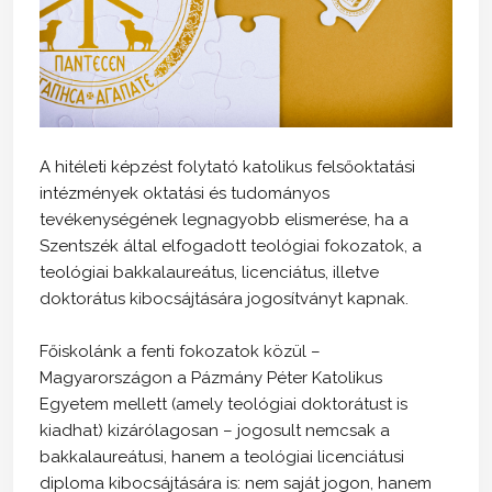
A hitéleti képzést folytató katolikus felsőoktatási
intézmények oktatási és tudományos
tevékenységének legnagyobb elismerése, ha a
Szentszék által elfogadott teológiai fokozatok, a
teológiai bakkalaureátus, licenciátus, illetve
doktorátus kibocsájtására jogosítványt kapnak.
Főiskolánk a fenti fokozatok közül –
Magyarországon a Pázmány Péter Katolikus
Egyetem mellett (amely teológiai doktorátust is
kiadhat) kizárólagosan – jogosult nemcsak a
bakkalaureátusi, hanem a teológiai licenciátusi
diploma kibocsájtására is: nem saját jogon, hanem