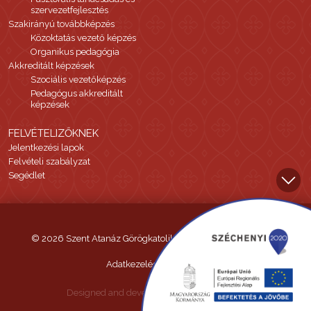
szervezetfejlesztés
Szakirányú továbbképzés
Közoktatás vezető képzés
Organikus pedagógia
Akkreditált képzések
Szociális vezetőképzés
Pedagógus akkreditált
képzések
FELVÉTELIZŐKNEK
Jelentkezési lapok
Felvételi szabályzat
Segédlet
© 2026 Szent Atanáz Görögkatolikus Hittudományi Főiskola
Adatkezelési tájékoztató
Designed and developed by