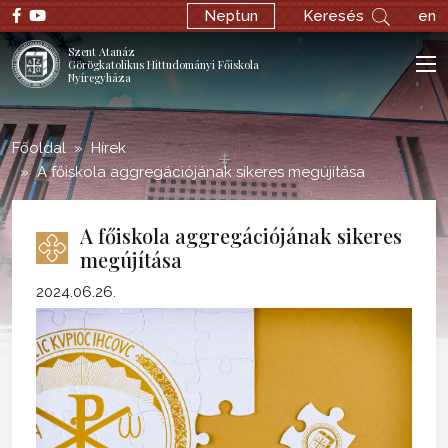
;
Neptun
Keresés
en
Szent Atanáz
Görögkatolikus Hittudományi Főiskola
Nyíregyháza
Főoldal
Hírek
A főiskola aggregációjának sikeres megújítása
A főiskola aggregációjának sikeres
megújítása
2024.06.26.