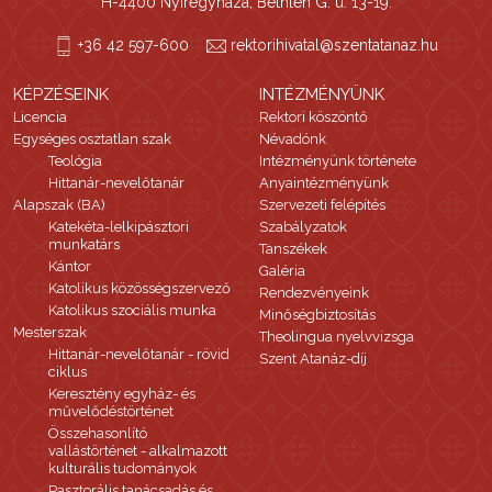
H-4400 Nyíregyháza, Bethlen G. u. 13-19.
+36 42 597-600
rektorihivatal@szentatanaz.hu
KÉPZÉSEINK
INTÉZMÉNYÜNK
Licencia
Rektori köszöntő
Egységes osztatlan szak
Névadónk
Teológia
Intézményünk története
Hittanár-nevelőtanár
Anyaintézményünk
Alapszak (BA)
Szervezeti felépítés
Katekéta-lelkipásztori
Szabályzatok
munkatárs
Tanszékek
Kántor
Galéria
Katolikus közösségszervező
Rendezvényeink
Katolikus szociális munka
Minőségbiztosítás
Mesterszak
Theolingua nyelvvizsga
Hittanár-nevelőtanár - rövid
Szent Atanáz-díj
ciklus
Keresztény egyház- és
művelődéstörténet
Összehasonlító
vallástörténet - alkalmazott
kulturális tudományok
Pasztorális tanácsadás és