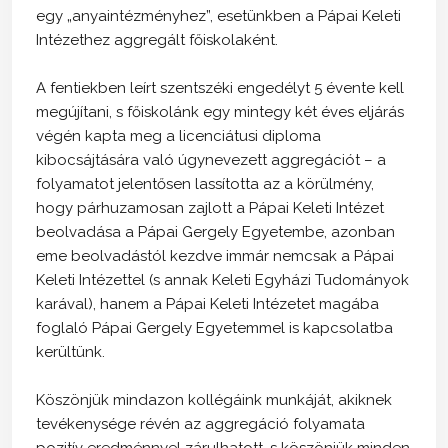
egy „anyaintézményhez”, esetünkben a Pápai Keleti
Intézethez aggregált főiskolaként.
A fentiekben leírt szentszéki engedélyt 5 évente kell
megújítani, s főiskolánk egy mintegy két éves eljárás
végén kapta meg a licenciátusi diploma
kibocsájtására való úgynevezett aggregációt – a
folyamatot jelentősen lassította az a körülmény,
hogy párhuzamosan zajlott a Pápai Keleti Intézet
beolvadása a Pápai Gergely Egyetembe, azonban
eme beolvadástól kezdve immár nemcsak a Pápai
Keleti Intézettel (s annak Keleti Egyházi Tudományok
karával), hanem a Pápai Keleti Intézetet magába
foglaló Pápai Gergely Egyetemmel is kapcsolatba
kerültünk.
Köszönjük mindazon kollégáink munkáját, akiknek
tevékenysége révén az aggregáció folyamata
pozitív eredménnyel zárulhatott, s köszönjük minden