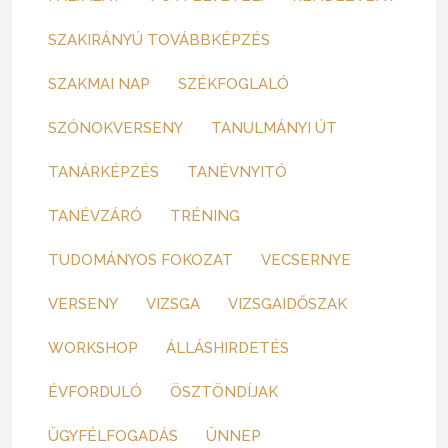
SZAKIRÁNYÚ TOVÁBBKÉPZÉS
SZAKMAI NAP
SZÉKFOGLALÓ
SZÓNOKVERSENY
TANULMÁNYI ÚT
TANÁRKÉPZÉS
TANÉVNYITÓ
TANÉVZÁRÓ
TRÉNING
TUDOMÁNYOS FOKOZAT
VECSERNYE
VERSENY
VIZSGA
VIZSGAIDŐSZAK
WORKSHOP
ÁLLÁSHIRDETÉS
ÉVFORDULÓ
ÖSZTÖNDÍJAK
ÜGYFÉLFOGADÁS
ÜNNEP