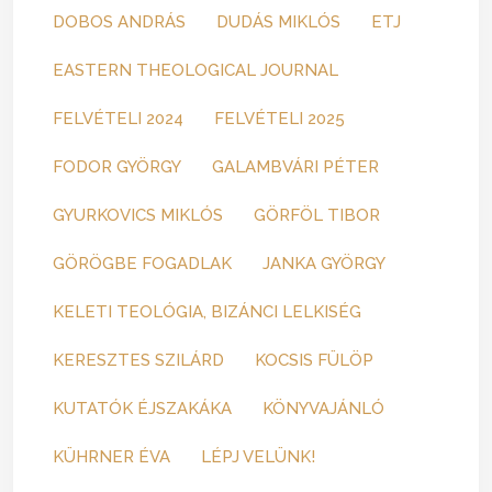
DOBOS ANDRÁS
DUDÁS MIKLÓS
ETJ
EASTERN THEOLOGICAL JOURNAL
FELVÉTELI 2024
FELVÉTELI 2025
FODOR GYÖRGY
GALAMBVÁRI PÉTER
GYURKOVICS MIKLÓS
GÖRFÖL TIBOR
GÖRÖGBE FOGADLAK
JANKA GYÖRGY
KELETI TEOLÓGIA, BIZÁNCI LELKISÉG
KERESZTES SZILÁRD
KOCSIS FÜLÖP
KUTATÓK ÉJSZAKÁKA
KÖNYVAJÁNLÓ
KÜHRNER ÉVA
LÉPJ VELÜNK!