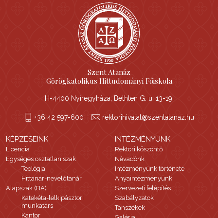
Szent Atanáz
Görögkatolikus Hittudományi Főiskola
H-4400 Nyíregyháza, Bethlen G. u. 13-19.
+36 42 597-600
rektorihivatal@szentatanaz.hu
KÉPZÉSEINK
INTÉZMÉNYÜNK
Licencia
Rektori köszöntő
Egységes osztatlan szak
Névadónk
Teológia
Intézményünk története
Hittanár-nevelőtanár
Anyaintézményünk
Alapszak (BA)
Szervezeti felépítés
Katekéta-lelkipásztori
Szabályzatok
munkatárs
Tanszékek
Kántor
Galéria