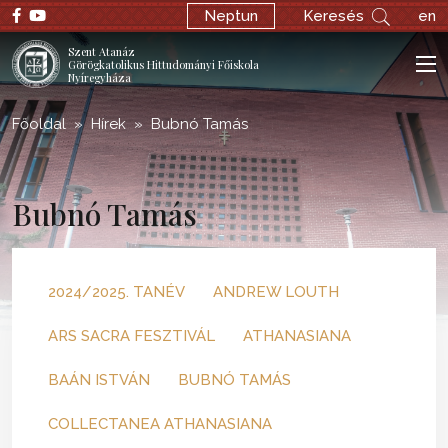
Neptun
Keresés
en
Szent Atanáz
Görögkatolikus Hittudományi Főiskola
Nyíregyháza
Főoldal
Hírek
Bubnó Tamás
Bubnó Tamás
2024/2025. TANÉV
ANDREW LOUTH
ARS SACRA FESZTIVÁL
ATHANASIANA
BAÁN ISTVÁN
BUBNÓ TAMÁS
COLLECTANEA ATHANASIANA