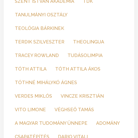
SZENT ISTVÁN AKADÉMIA
TDK
TANULMÁNYI OSZTÁLY
TEOLÓGIA BÁRKINEK
TERDIK SZILVESZTER
THEOLINGUA
TRACEY ROWLAND
TUDÁSOLIMPIA
TÓTH ATTILA
TÓTH ATTILA ÁKOS
TÓTHNÉ MIHÁLYKÓ ÁGNES
VERDES MIKLÓS
VINCZE KRISZTIÁN
VITO LIMONE
VÉGHSEŐ TAMÁS
A MAGYAR TUDOMÁNY ÜNNEPE
ADOMÁNY
CSAPATÉPÍTÉS
DARIO VITALI