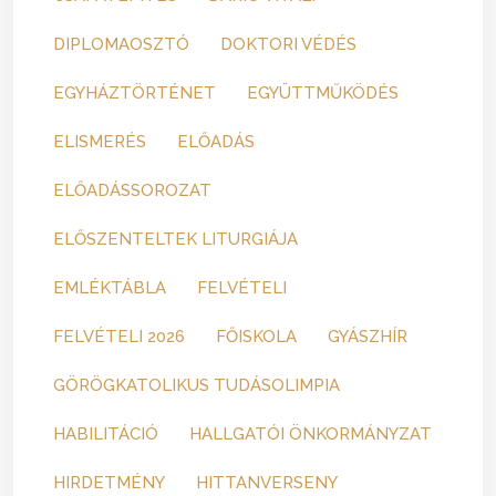
DIPLOMAOSZTÓ
DOKTORI VÉDÉS
EGYHÁZTÖRTÉNET
EGYÜTTMŰKÖDÉS
ELISMERÉS
ELŐADÁS
ELŐADÁSSOROZAT
ELŐSZENTELTEK LITURGIÁJA
EMLÉKTÁBLA
FELVÉTELI
FELVÉTELI 2026
FŐISKOLA
GYÁSZHÍR
GÖRÖGKATOLIKUS TUDÁSOLIMPIA
HABILITÁCIÓ
HALLGATÓI ÖNKORMÁNYZAT
HIRDETMÉNY
HITTANVERSENY