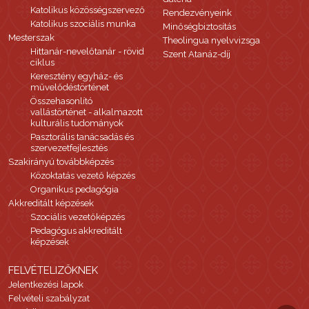
Katolikus közösségszervező
Rendezvényeink
Katolikus szociális munka
Minőségbiztosítás
Mesterszak
Theolingua nyelvvizsga
Hittanár-nevelőtanár - rövid
Szent Atanáz-díj
ciklus
Keresztény egyház- és
művelődéstörténet
Összehasonlító
vallástörténet - alkalmazott
kulturális tudományok
Pasztorális tanácsadás és
szervezetfejlesztés
Szakirányú továbbképzés
Közoktatás vezető képzés
Organikus pedagógia
Akkreditált képzések
Szociális vezetőképzés
Pedagógus akkreditált
képzések
FELVÉTELIZŐKNEK
Jelentkezési lapok
Felvételi szabályzat