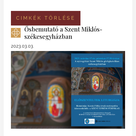
CIMKÉK TÖRLÉSE
Ősbemutató a Szent Miklós-
székesegyházban
2023.03.03.