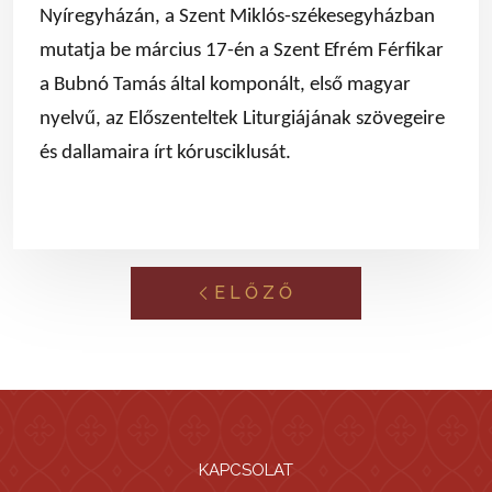
Nyíregyházán, a Szent Miklós-székesegyházban
mutatja be március 17-én a Szent Efrém Férfikar
a Bubnó Tamás által komponált, első magyar
nyelvű, az Előszenteltek Liturgiájának szövegeire
és dallamaira írt kórusciklusát.
ELŐZŐ
KAPCSOLAT