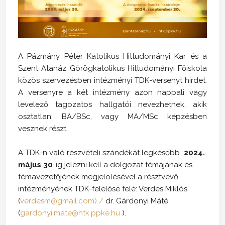
A Pázmány Péter Katolikus Hittudományi Kar és a
Szent Atanáz Görögkatolikus Hittudományi Főiskola
közös szervezésben intézményi TDK-versenyt hirdet.
A versenyre a két intézmény azon nappali vagy
levelező tagozatos hallgatói nevezhetnek, akik
osztatlan, BA/BSc, vagy MA/MSc képzésben
vesznek részt.
A TDK-n való részvételi szándékát legkésőbb
2024.
május 30
-ig jelezni kell a dolgozat témájának és
témavezetőjének megjelölésével a résztvevő
intézményének TDK-felelőse felé: Verdes Miklós
(
verdesm@gmail.com) /
dr. Gárdonyi Máté
(
gardonyi.mate@htk.ppke.hu
).