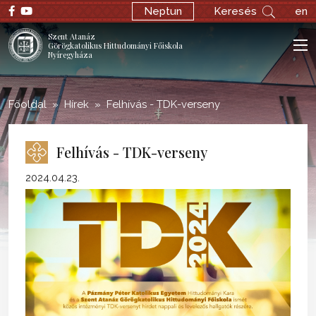
;
Neptun
Keresés
en
Szent Atanáz
Görögkatolikus Hittudományi Főiskola
Nyíregyháza
Főoldal
Hírek
Felhívás - TDK-verseny
Felhívás - TDK-verseny
2024.04.23.