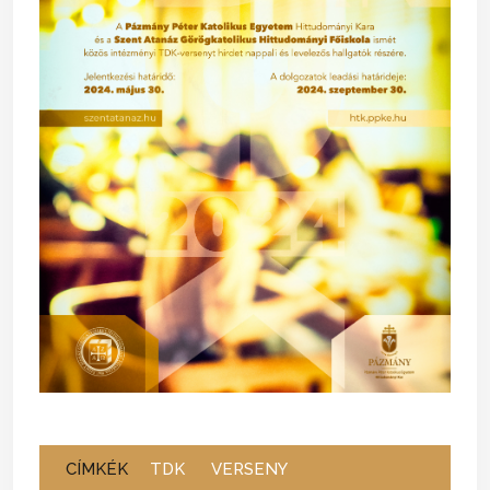
CÍMKÉK
TDK
VERSENY