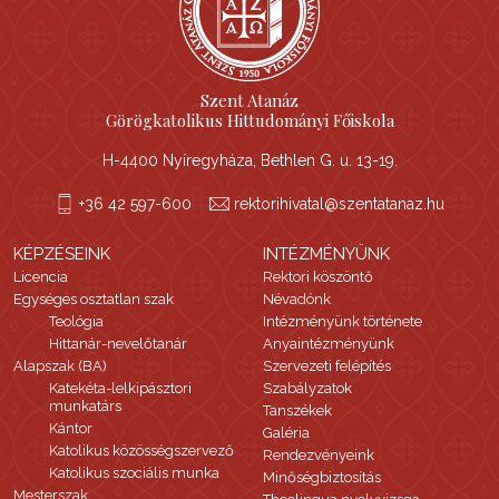
Szent Atanáz
Görögkatolikus Hittudományi Főiskola
H-4400 Nyíregyháza, Bethlen G. u. 13-19.
+36 42 597-600
rektorihivatal@szentatanaz.hu
KÉPZÉSEINK
INTÉZMÉNYÜNK
Licencia
Rektori köszöntő
Egységes osztatlan szak
Névadónk
Teológia
Intézményünk története
Hittanár-nevelőtanár
Anyaintézményünk
Alapszak (BA)
Szervezeti felépítés
Katekéta-lelkipásztori
Szabályzatok
munkatárs
Tanszékek
Kántor
Galéria
Katolikus közösségszervező
Rendezvényeink
Katolikus szociális munka
Minőségbiztosítás
Mesterszak