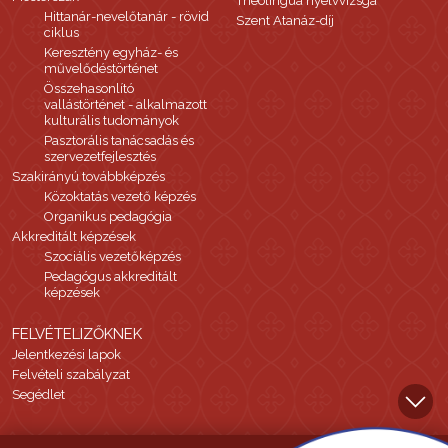
Theolingua nyelvvizsga
Hittanár-nevelőtanár - rövid
Szent Atanáz-díj
ciklus
Keresztény egyház- és
művelődéstörténet
Összehasonlító
vallástörténet - alkalmazott
kulturális tudományok
Pasztorális tanácsadás és
szervezetfejlesztés
Szakirányú továbbképzés
Közoktatás vezető képzés
Organikus pedagógia
Akkreditált képzések
Szociális vezetőképzés
Pedagógus akkreditált
képzések
FELVÉTELIZŐKNEK
Jelentkezési lapok
Felvételi szabályzat
Segédlet