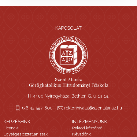
KAPCSOLAT
Szent Atanáz
Görögkatolikus Hittudományi Főiskola
H-4400 Nyíregyháza, Bethlen G. u. 13-19.
+36 42 597-600
rektorihivatal@szentatanaz.hu
KÉPZÉSEINK
INTÉZMÉNYÜNK
Licencia
Rektori köszöntő
Egységes osztatlan szak
Névadónk