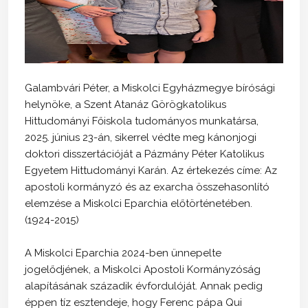
Galambvári Péter, a Miskolci Egyházmegye bírósági
helynöke, a Szent Atanáz Görögkatolikus
Hittudományi Főiskola tudományos munkatársa,
2025. június 23-án, sikerrel védte meg kánonjogi
doktori disszertációját a Pázmány Péter Katolikus
Egyetem Hittudományi Karán. Az értekezés címe: Az
apostoli kormányzó és az exarcha összehasonlító
elemzése a Miskolci Eparchia előtörténetében.
(1924-2015)
A Miskolci Eparchia 2024-ben ünnepelte
jogelődjének, a Miskolci Apostoli Kormányzóság
alapításának századik évfordulóját. Annak pedig
éppen tíz esztendeje, hogy Ferenc pápa Qui