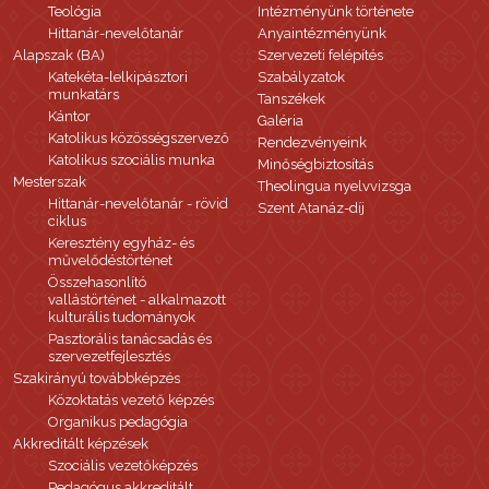
Teológia
Intézményünk története
Hittanár-nevelőtanár
Anyaintézményünk
Alapszak (BA)
Szervezeti felépítés
Katekéta-lelkipásztori
Szabályzatok
munkatárs
Tanszékek
Kántor
Galéria
Katolikus közösségszervező
Rendezvényeink
Katolikus szociális munka
Minőségbiztosítás
Mesterszak
Theolingua nyelvvizsga
Hittanár-nevelőtanár - rövid
Szent Atanáz-díj
ciklus
Keresztény egyház- és
művelődéstörténet
Összehasonlító
vallástörténet - alkalmazott
kulturális tudományok
Pasztorális tanácsadás és
szervezetfejlesztés
Szakirányú továbbképzés
Közoktatás vezető képzés
Organikus pedagógia
Akkreditált képzések
Szociális vezetőképzés
Pedagógus akkreditált