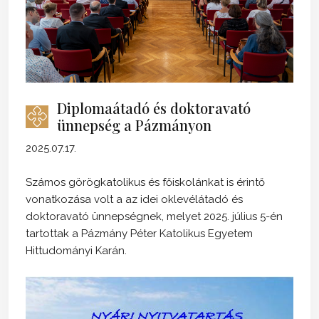
Diplomaátadó és doktoravató
ünnepség a Pázmányon
2025.07.17.
Számos görögkatolikus és főiskolánkat is érintő
vonatkozása volt a az idei oklevélátadó és
doktoravató ünnepségnek, melyet 2025. július 5-én
tartottak a Pázmány Péter Katolikus Egyetem
Hittudományi Karán.