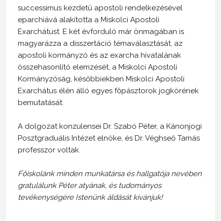
successimus kezdetű apostoli rendelkezésével
eparchiává alakította a Miskolci Apostoli
Exarchátust. E két évforduló már önmagában is
magyarázza a disszertáció témaválasztását, az
apostoli kormányzó és az exarcha hivatalának
összehasonlító elemzését, a Miskolci Apostoli
Kormányzóság, későbbiekben Miskolci Apostoli
Exarchátus élén álló egyes főpásztorok jogkörének
bemutatását.
A dolgozat konzulensei Dr. Szabó Péter, a Kánonjogi
Posztgraduális Intézet elnöke, és Dr. Véghseő Tamás
professzor voltak.
Főiskolánk minden munkatársa és hallgatója nevében
gratulálunk Péter atyának, és tudományos
tevékenységére Istenünk áldását kívánjuk!