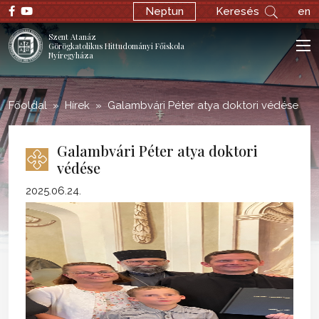
;
Neptun
Keresés
en
Szent Atanáz
Görögkatolikus Hittudományi Főiskola
Nyíregyháza
Főoldal
Hírek
Galambvári Péter atya doktori védése
Galambvári Péter atya doktori
védése
2025.06.24.