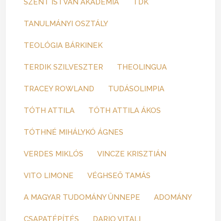
SZENT ISTVÁN AKADÉMIA
TDK
TANULMÁNYI OSZTÁLY
TEOLÓGIA BÁRKINEK
TERDIK SZILVESZTER
THEOLINGUA
TRACEY ROWLAND
TUDÁSOLIMPIA
TÓTH ATTILA
TÓTH ATTILA ÁKOS
TÓTHNÉ MIHÁLYKÓ ÁGNES
VERDES MIKLÓS
VINCZE KRISZTIÁN
VITO LIMONE
VÉGHSEŐ TAMÁS
A MAGYAR TUDOMÁNY ÜNNEPE
ADOMÁNY
CSAPATÉPÍTÉS
DARIO VITALI