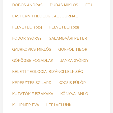
DOBOS ANDRÁS
DUDÁS MIKLÓS
ETJ
EASTERN THEOLOGICAL JOURNAL
FELVÉTELI 2024
FELVÉTELI 2025
FODOR GYÖRGY
GALAMBVÁRI PÉTER
GYURKOVICS MIKLÓS
GÖRFÖL TIBOR
GÖRÖGBE FOGADLAK
JANKA GYÖRGY
KELETI TEOLÓGIA, BIZÁNCI LELKISÉG
KERESZTES SZILÁRD
KOCSIS FÜLÖP
KUTATÓK ÉJSZAKÁKA
KÖNYVAJÁNLÓ
KÜHRNER ÉVA
LÉPJ VELÜNK!