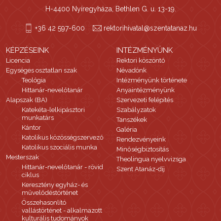
H-4400 Nyíregyháza, Bethlen G. u. 13-19.
+36 42 597-600
rektorihivatal@szentatanaz.hu
KÉPZÉSEINK
INTÉZMÉNYÜNK
Licencia
Rektori köszöntő
Egységes osztatlan szak
Névadónk
Teológia
Intézményünk története
Hittanár-nevelőtanár
Anyaintézményünk
Alapszak (BA)
Szervezeti felépítés
Katekéta-lelkipásztori
Szabályzatok
munkatárs
Tanszékek
Kántor
Galéria
Katolikus közösségszervező
Rendezvényeink
Katolikus szociális munka
Minőségbiztosítás
Mesterszak
Theolingua nyelvvizsga
Hittanár-nevelőtanár - rövid
Szent Atanáz-díj
ciklus
Keresztény egyház- és
művelődéstörténet
Összehasonlító
vallástörténet - alkalmazott
kulturális tudományok