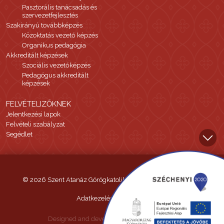
Pasztorális tanácsadás és
szervezetfejlesztés
Szakirányú továbbképzés
Közoktatás vezető képzés
Organikus pedagógia
Akkreditált képzések
Szociális vezetőképzés
Pedagógus akkreditált
képzések
FELVÉTELIZŐKNEK
Jelentkezési lapok
Felvételi szabályzat
Segédlet
© 2026 Szent Atanáz Görögkatolikus Hittudományi Főiskola
Adatkezelési tájékoztató
Designed and developed by