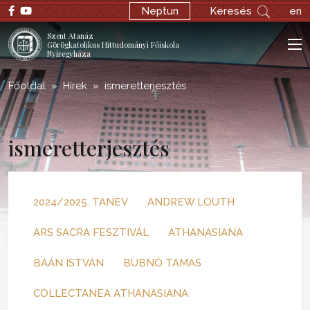
Neptun
Keresés
en
Szent Atanáz
Görögkatolikus Hittudományi Főiskola
Nyíregyháza
Főoldal
Hírek
ismeretterjesztés
ismeretterjesztés
2024/2025. TANÉV
ANDREW LOUTH
ARS SACRA FESZTIVÁL
ATHANASIANA
BAÁN ISTVÁN
BUBNÓ TAMÁS
COLLECTANEA ATHANASIANA