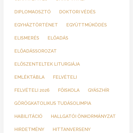
DIPLOMAOSZTÓ
DOKTORI VÉDÉS
EGYHÁZTÖRTÉNET
EGYÜTTMŰKÖDÉS
ELISMERÉS
ELŐADÁS
ELŐADÁSSOROZAT
ELŐSZENTELTEK LITURGIÁJA
EMLÉKTÁBLA
FELVÉTELI
FELVÉTELI 2026
FŐISKOLA
GYÁSZHÍR
GÖRÖGKATOLIKUS TUDÁSOLIMPIA
HABILITÁCIÓ
HALLGATÓI ÖNKORMÁNYZAT
HIRDETMÉNY
HITTANVERSENY