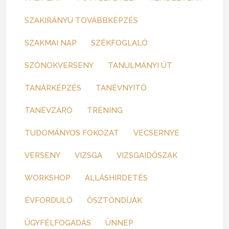
SZAKIRÁNYÚ TOVÁBBKÉPZÉS
SZAKMAI NAP
SZÉKFOGLALÓ
SZÓNOKVERSENY
TANULMÁNYI ÚT
TANÁRKÉPZÉS
TANÉVNYITÓ
TANÉVZÁRÓ
TRÉNING
TUDOMÁNYOS FOKOZAT
VECSERNYE
VERSENY
VIZSGA
VIZSGAIDŐSZAK
WORKSHOP
ÁLLÁSHIRDETÉS
ÉVFORDULÓ
ÖSZTÖNDÍJAK
ÜGYFÉLFOGADÁS
ÜNNEP