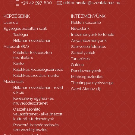
+36 42 597-600
rektorihivatal@szentatanaz.hu
KÉPZÉSEINK
INTÉZMÉNYÜNK
Licencia
Rektori köszöntő
Egységes osztatlan szak
Névadónk
Teológia
Intézményünk története
Hittanár-nevelőtanár
Anyaintézményünk
Alapszak (BA)
Szervezeti felépítés
Katekéta-lelkipásztori
Szabályzatok
munkatárs
Tanszékek
Kántor
Galéria
Katolikus közösségszervező
Rendezvényeink
Katolikus szociális munka
Minőségbiztosítás
Mesterszak
Theolingua nyelvvizsga
Hittanár-nevelőtanár - rövid
Szent Atanáz-díj
ciklus
Keresztény egyház- és
művelődéstörténet
Összehasonlító
vallástörténet - alkalmazott
kulturális tudományok
Pasztorális tanácsadás és
szervezetfejlesztés