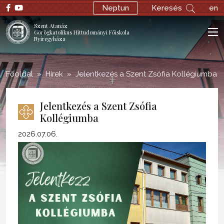
;
Neptun
Keresés
en
Szent Atanáz
Görögkatolikus Hittudományi Főiskola
Nyíregyháza
Főoldal
Hírek
Jelentkezés a Szent Zsófia Kollégiumba
Jelentkezés a Szent Zsófia
Kollégiumba
2026.07.06.