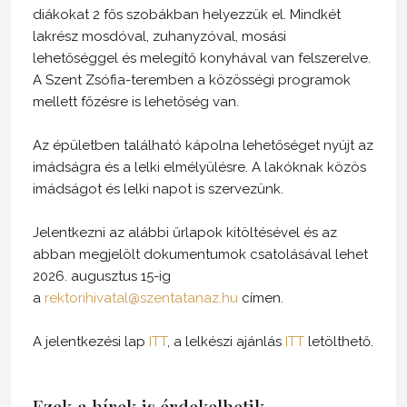
diákokat 2 fős szobákban helyezzük el. Mindkét
lakrész mosdóval, zuhanyzóval, mosási
lehetőséggel és melegítő konyhával van felszerelve.
A Szent Zsófia-teremben a közösségi programok
mellett főzésre is lehetőség van.
Az épületben található kápolna lehetőséget nyújt az
imádságra és a lelki elmélyülésre. A lakóknak közös
imádságot és lelki napot is szervezünk.
Jelentkezni az alábbi űrlapok kitöltésével és az
abban megjelölt dokumentumok csatolásával lehet
2026. augusztus 15-ig
a
rektorihivatal@szentatanaz.hu
címen.
A jelentkezési lap
ITT
, a lelkészi ajánlás
ITT
letölthető.
Ezek a hírek is érdekelhetik