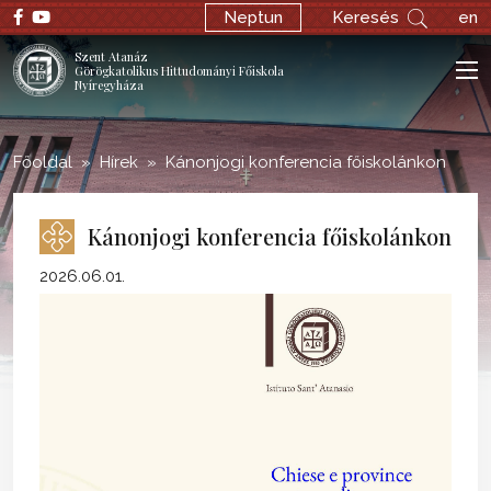
;
Neptun
Keresés
en
Szent Atanáz
Görögkatolikus Hittudományi Főiskola
Nyíregyháza
Főoldal
Hírek
Kánonjogi konferencia főiskolánkon
Kánonjogi konferencia főiskolánkon
2026.06.01.