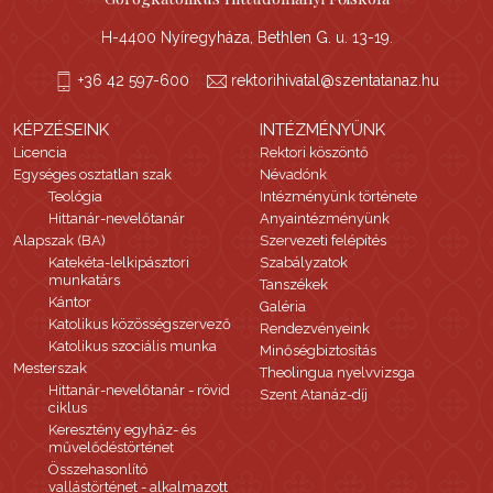
H-4400 Nyíregyháza, Bethlen G. u. 13-19.
+36 42 597-600
rektorihivatal@szentatanaz.hu
KÉPZÉSEINK
INTÉZMÉNYÜNK
Licencia
Rektori köszöntő
Egységes osztatlan szak
Névadónk
Teológia
Intézményünk története
Hittanár-nevelőtanár
Anyaintézményünk
Alapszak (BA)
Szervezeti felépítés
Katekéta-lelkipásztori
Szabályzatok
munkatárs
Tanszékek
Kántor
Galéria
Katolikus közösségszervező
Rendezvényeink
Katolikus szociális munka
Minőségbiztosítás
Mesterszak
Theolingua nyelvvizsga
Hittanár-nevelőtanár - rövid
Szent Atanáz-díj
ciklus
Keresztény egyház- és
művelődéstörténet
Összehasonlító
vallástörténet - alkalmazott