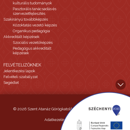
kulturális tudományok
Pasztorális tanácsadás és
szervezetfejlesztés
Szakirányú továbbképzés
Közoktatás vezető képzés
Organikus pedagógia
Akkreditált képzések
Szociális vezetőképzés
Pedagógus akkreditált
képzések
FELVÉTELIZŐKNEK
Jelentkezési lapok
Felvételi szabályzat
Segédlet
© 2026 Szent Atanáz Görögkatolikus Hittudományi Főiskola
Adatkezelési tájékoztató