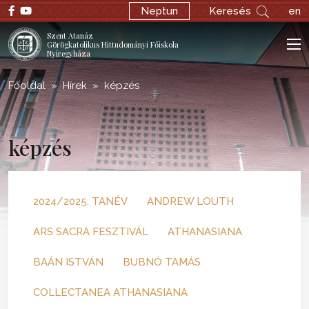
Neptun
Keresés
en
Szent Atanáz
Görögkatolikus Hittudományi Főiskola
Nyíregyháza
Főoldal
Hírek
képzés
képzés
2024/2025. TANÉV
ANDREW LOUTH
ARS SACRA FESZTIVÁL
ATHANASIANA
BAÁN ISTVÁN
BUBNÓ TAMÁS
COLLECTANEA ATHANASIANA