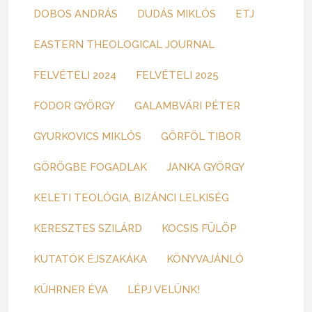
DOBOS ANDRÁS
DUDÁS MIKLÓS
ETJ
EASTERN THEOLOGICAL JOURNAL
FELVÉTELI 2024
FELVÉTELI 2025
FODOR GYÖRGY
GALAMBVÁRI PÉTER
GYURKOVICS MIKLÓS
GÖRFÖL TIBOR
GÖRÖGBE FOGADLAK
JANKA GYÖRGY
KELETI TEOLÓGIA, BIZÁNCI LELKISÉG
KERESZTES SZILÁRD
KOCSIS FÜLÖP
KUTATÓK ÉJSZAKÁKA
KÖNYVAJÁNLÓ
KÜHRNER ÉVA
LÉPJ VELÜNK!