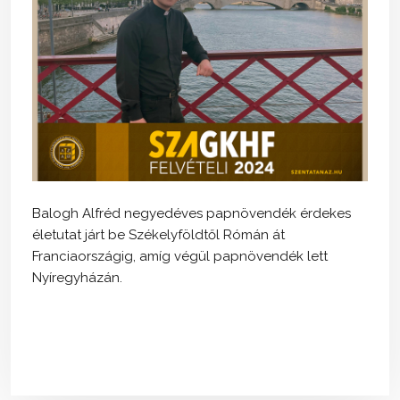
Balogh Alfréd negyedéves papnövendék érdekes
életutat járt be Székelyföldtől Rómán át
Franciaországig, amíg végül papnövendék lett
Nyíregyházán.