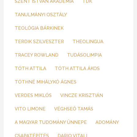
SZENT ISTVÁN AKADÉMIA
TDK
TANULMÁNYI OSZTÁLY
TEOLÓGIA BÁRKINEK
TERDIK SZILVESZTER
THEOLINGUA
TRACEY ROWLAND
TUDÁSOLIMPIA
TÓTH ATTILA
TÓTH ATTILA ÁKOS
TÓTHNÉ MIHÁLYKÓ ÁGNES
VERDES MIKLÓS
VINCZE KRISZTIÁN
VITO LIMONE
VÉGHSEŐ TAMÁS
A MAGYAR TUDOMÁNY ÜNNEPE
ADOMÁNY
CSAPATÉPÍTÉS
DARIO VITALI