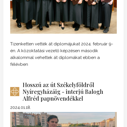
Tizenketten vették át diplomájukat 2024. február 9-
én. A közoktatási vezető képzésen második
alkalommal vehettek át diplomákat ebben a
félévben
Hosszú az út Székelyföldről
Nyíregyházáig - interjú Balogh
Alfréd papnövendékkel
2024.01.18.