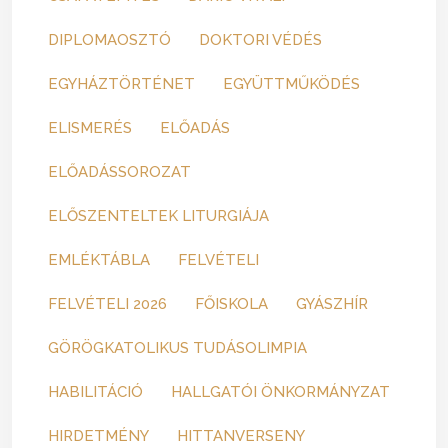
DIPLOMAOSZTÓ
DOKTORI VÉDÉS
EGYHÁZTÖRTÉNET
EGYÜTTMŰKÖDÉS
ELISMERÉS
ELŐADÁS
ELŐADÁSSOROZAT
ELŐSZENTELTEK LITURGIÁJA
EMLÉKTÁBLA
FELVÉTELI
FELVÉTELI 2026
FŐISKOLA
GYÁSZHÍR
GÖRÖGKATOLIKUS TUDÁSOLIMPIA
HABILITÁCIÓ
HALLGATÓI ÖNKORMÁNYZAT
HIRDETMÉNY
HITTANVERSENY