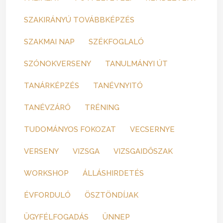
SZAKIRÁNYÚ TOVÁBBKÉPZÉS
SZAKMAI NAP
SZÉKFOGLALÓ
SZÓNOKVERSENY
TANULMÁNYI ÚT
TANÁRKÉPZÉS
TANÉVNYITÓ
TANÉVZÁRÓ
TRÉNING
TUDOMÁNYOS FOKOZAT
VECSERNYE
VERSENY
VIZSGA
VIZSGAIDŐSZAK
WORKSHOP
ÁLLÁSHIRDETÉS
ÉVFORDULÓ
ÖSZTÖNDÍJAK
ÜGYFÉLFOGADÁS
ÜNNEP