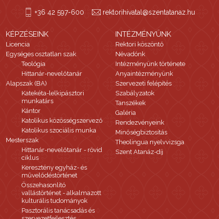
+36 42 597-600
rektorihivatal@szentatanaz.hu
KÉPZÉSEINK
INTÉZMÉNYÜNK
Licencia
Rektori köszöntő
Egységes osztatlan szak
Névadónk
Teológia
Intézményünk története
Hittanár-nevelőtanár
Anyaintézményünk
Alapszak (BA)
Szervezeti felépítés
Katekéta-lelkipásztori
Szabályzatok
munkatárs
Tanszékek
Kántor
Galéria
Katolikus közösségszervező
Rendezvényeink
Katolikus szociális munka
Minőségbiztosítás
Mesterszak
Theolingua nyelvvizsga
Hittanár-nevelőtanár - rövid
Szent Atanáz-díj
ciklus
Keresztény egyház- és
művelődéstörténet
Összehasonlító
vallástörténet - alkalmazott
kulturális tudományok
Pasztorális tanácsadás és
szervezetfejlesztés