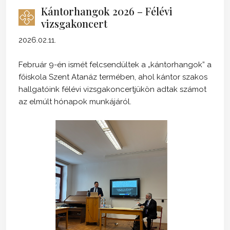
Kántorhangok 2026 – Félévi
vizsgakoncert
2026.02.11.
Február 9-én ismét felcsendültek a „kántorhangok” a
főiskola Szent Atanáz termében, ahol kántor szakos
hallgatóink félévi vizsgakoncertjükön adtak számot
az elmúlt hónapok munkájáról.