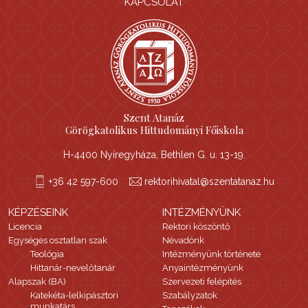
KAPCSOLAT
Szent Atanáz
Görögkatolikus Hittudományi Főiskola
H-4400 Nyíregyháza, Bethlen G. u. 13-19.
+36 42 597-600
rektorihivatal@szentatanaz.hu
KÉPZÉSEINK
INTÉZMÉNYÜNK
Licencia
Rektori köszöntő
Egységes osztatlan szak
Névadónk
Teológia
Intézményünk története
Hittanár-nevelőtanár
Anyaintézményünk
Alapszak (BA)
Szervezeti felépítés
Katekéta-lelkipásztori
Szabályzatok
munkatárs