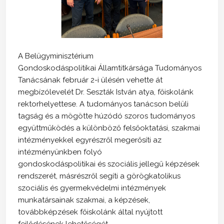
A Belügyminisztérium
Gondoskodáspolitikai Államtitkársága Tudományos
Tanácsának február 2-i ülésén vehette át
megbízólevelét Dr. Seszták István atya, főiskolánk
rektorhelyettese. A tudományos tanácson belüli
tagság és a mögötte húzódó szoros tudományos
együttműködés a különböző felsőoktatási, szakmai
intézményekkel egyrészről megerősíti az
intézményünkben folyó
gondoskodáspolitikai és szociális jellegű képzések
rendszerét, másrészről segíti a görögkatolikus
szociális és gyermekvédelmi intézmények
munkatársainak szakmai, a képzések,
továbbképzések főiskolánk által nyújtott
fejlődésének lehetőségét.