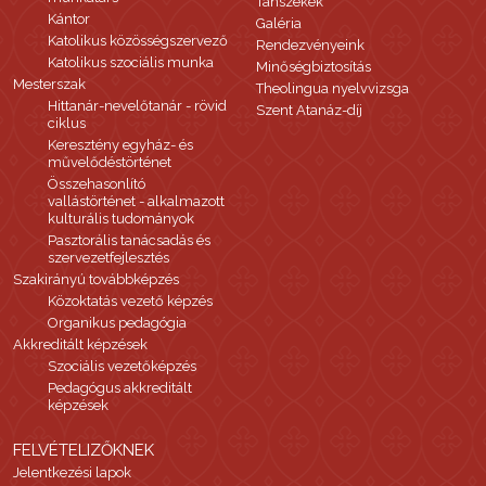
Tanszékek
Kántor
Galéria
Katolikus közösségszervező
Rendezvényeink
Katolikus szociális munka
Minőségbiztosítás
Mesterszak
Theolingua nyelvvizsga
Hittanár-nevelőtanár - rövid
Szent Atanáz-díj
ciklus
Keresztény egyház- és
művelődéstörténet
Összehasonlító
vallástörténet - alkalmazott
kulturális tudományok
Pasztorális tanácsadás és
szervezetfejlesztés
Szakirányú továbbképzés
Közoktatás vezető képzés
Organikus pedagógia
Akkreditált képzések
Szociális vezetőképzés
Pedagógus akkreditált
képzések
FELVÉTELIZŐKNEK
Jelentkezési lapok