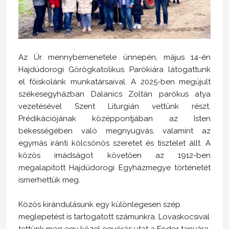
Az Úr mennybemenetele ünnepén, május 14-én
Hajdúdorogi Görögkatolikus Parókiára látogattunk
el főiskolánk munkatársaival. A 2025-ben megújult
székesegyházban Dalanics Zoltán parókus atya
vezetésével Szent Liturgián vettünk részt.
Prédikációjának középpontjában az Isten
békességében való megnyugvás, valamint az
egymás iránti kölcsönös szeretet és tisztelet állt. A
közös imádságot követően az 1912-ben
megalapított Hajdúdorogi Egyházmegye történetét
ismerhettük meg.
Közös kirándulásunk egy különlegesen szép
meglepetést is tartogatott számunkra. Lovaskocsival
tettünk meg egy közel egyórás utat a Fodor tanyára,