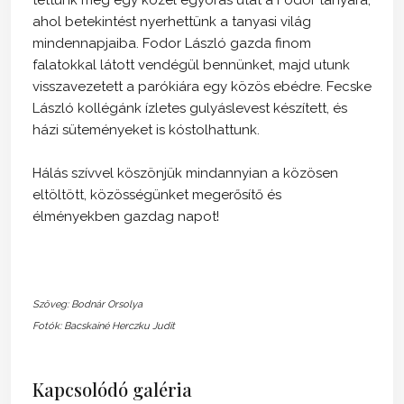
ahol betekintést nyerhettünk a tanyasi világ
mindennapjaiba. Fodor László gazda finom
falatokkal látott vendégül bennünket, majd utunk
visszavezetett a parókiára egy közös ebédre. Fecske
László kollégánk ízletes gulyáslevest készített, és
házi süteményeket is kóstolhattunk.
Hálás szívvel köszönjük mindannyian a közösen
eltöltött, közösségünket megerősítő és
élményekben gazdag napot!
Szöveg: Bodnár Orsolya
Fotók: Bacskainé Herczku Judit
Kapcsolódó galéria