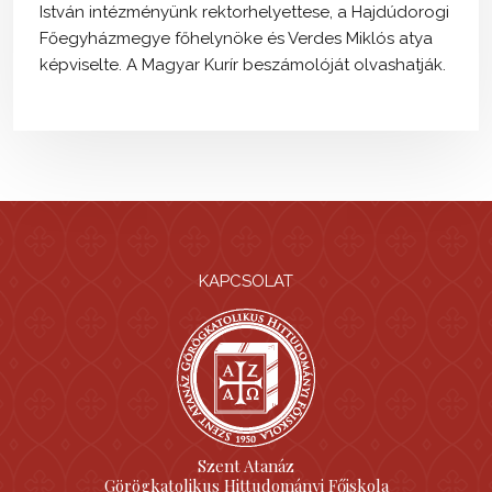
István intézményünk rektorhelyettese, a Hajdúdorogi
Főegyházmegye főhelynöke és Verdes Miklós atya
képviselte. A Magyar Kurír beszámolóját olvashatják.
KAPCSOLAT
Szent Atanáz
Görögkatolikus Hittudományi Főiskola