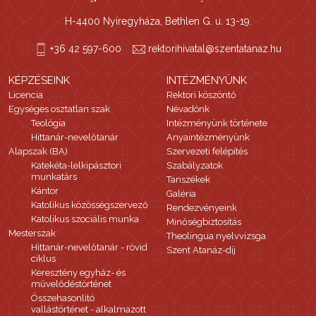
H-4400 Nyíregyháza, Bethlen G. u. 13-19.
+36 42 597-600
rektorihivatal@szentatanaz.hu
KÉPZÉSEINK
INTÉZMÉNYÜNK
Licencia
Rektori köszöntő
Egységes osztatlan szak
Névadónk
Teológia
Intézményünk története
Hittanár-nevelőtanár
Anyaintézményünk
Alapszak (BA)
Szervezeti felépítés
Katekéta-lelkipásztori
Szabályzatok
munkatárs
Tanszékek
Kántor
Galéria
Katolikus közösségszervező
Rendezvényeink
Katolikus szociális munka
Minőségbiztosítás
Mesterszak
Theolingua nyelvvizsga
Hittanár-nevelőtanár - rövid
Szent Atanáz-díj
ciklus
Keresztény egyház- és
művelődéstörténet
Összehasonlító
vallástörténet - alkalmazott