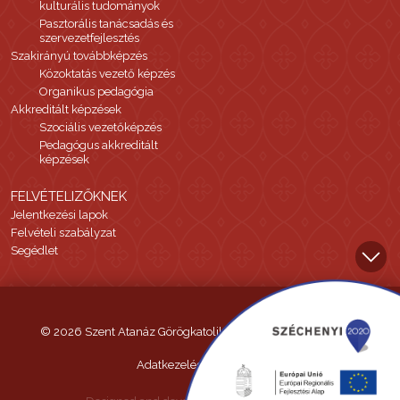
kulturális tudományok
Pasztorális tanácsadás és
szervezetfejlesztés
Szakirányú továbbképzés
Közoktatás vezető képzés
Organikus pedagógia
Akkreditált képzések
Szociális vezetőképzés
Pedagógus akkreditált
képzések
FELVÉTELIZŐKNEK
Jelentkezési lapok
Felvételi szabályzat
Segédlet
© 2026 Szent Atanáz Görögkatolikus Hittudományi Főiskola
Adatkezelési tájékoztató