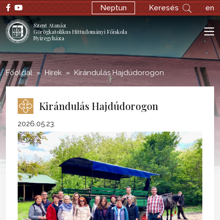
;
Neptun
Keresés
en
Szent Atanáz
Görögkatolikus Hittudományi Főiskola
Nyíregyháza
Főoldal
Hírek
Kirándulás Hajdúdorogon
Kirándulás Hajdúdorogon
2026.05.23.