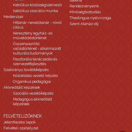
Galéria
Katolikus közösségszervező
Rendezvényeink
Katolikus szociális munka
Minőségbiztosítás
Mesterszak
Theolingua nyelvvizsga
Hittanár-nevelőtanár - rövid
Szent Atanáz-díj
ciklus
Keresztény egyház- és
művelődéstörténet
Összehasonlító
vallástörténet - alkalmazott
kulturális tudományok
Pasztorális tanácsadás és
szervezetfejlesztés
Szakirányú továbbképzés
Közoktatás vezető képzés
Organikus pedagógia
Akkreditált képzések
Szociális vezetőképzés
Pedagógus akkreditált
képzések
FELVÉTELIZŐKNEK
Jelentkezési lapok
Felvételi szabályzat