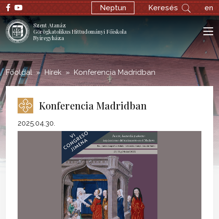
;
Neptun
Keresés
en
Szent Atanáz
Görögkatolikus Hittudományi Főiskola
Nyíregyháza
Főoldal
Hírek
Konferencia Madridban
Konferencia Madridban
2025.04.30.