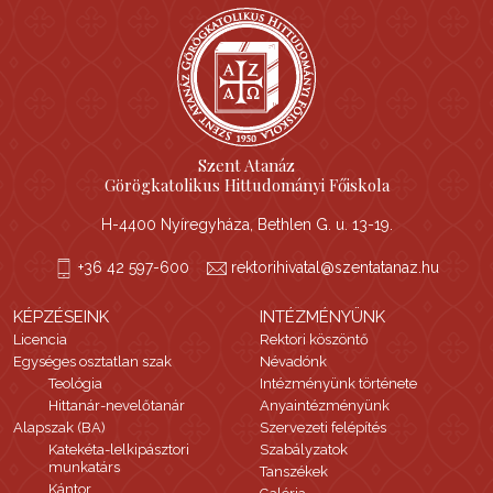
Szent Atanáz
Görögkatolikus Hittudományi Főiskola
H-4400 Nyíregyháza, Bethlen G. u. 13-19.
+36 42 597-600
rektorihivatal@szentatanaz.hu
KÉPZÉSEINK
INTÉZMÉNYÜNK
Licencia
Rektori köszöntő
Egységes osztatlan szak
Névadónk
Teológia
Intézményünk története
Hittanár-nevelőtanár
Anyaintézményünk
Alapszak (BA)
Szervezeti felépítés
Katekéta-lelkipásztori
Szabályzatok
munkatárs
Tanszékek
Kántor