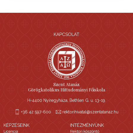
KAPCSOLAT
Szent Atanáz
Görögkatolikus Hittudományi Főiskola
H-4400 Nyíregyháza, Bethlen G. u. 13-19.
+36 42 597-600
rektorihivatal@szentatanaz.hu
KÉPZÉSEINK
INTÉZMÉNYÜNK
Licencia
Rektori köszöntő