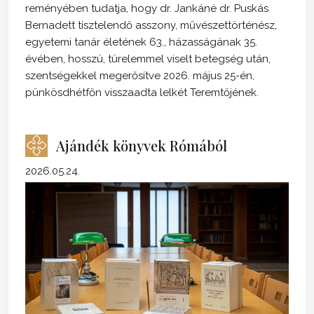
reményében tudatja, hogy dr. Jankáné dr. Puskás
Bernadett tisztelendő asszony, művészettörténész,
egyetemi tanár életének 63., házasságának 35.
évében, hosszú, türelemmel viselt betegség után,
szentségekkel megerősítve 2026. május 25-én,
pünkösdhétfőn visszaadta lelkét Teremtőjének.
Ajándék könyvek Rómából
2026.05.24.