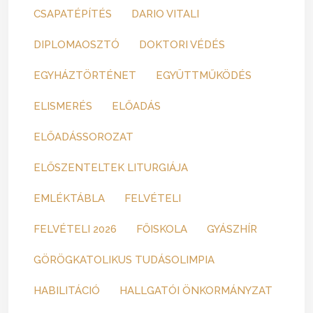
CSAPATÉPÍTÉS
DARIO VITALI
DIPLOMAOSZTÓ
DOKTORI VÉDÉS
EGYHÁZTÖRTÉNET
EGYÜTTMŰKÖDÉS
ELISMERÉS
ELŐADÁS
ELŐADÁSSOROZAT
ELŐSZENTELTEK LITURGIÁJA
EMLÉKTÁBLA
FELVÉTELI
FELVÉTELI 2026
FŐISKOLA
GYÁSZHÍR
GÖRÖGKATOLIKUS TUDÁSOLIMPIA
HABILITÁCIÓ
HALLGATÓI ÖNKORMÁNYZAT