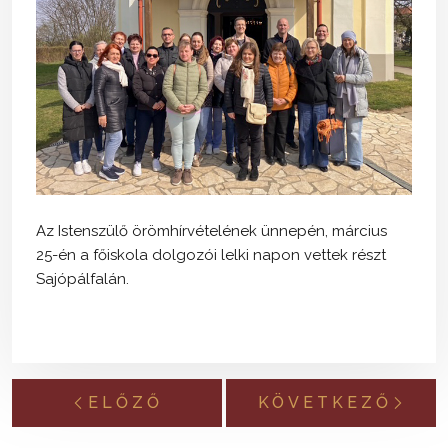
Az Istenszülő örömhírvételének ünnepén, március
25-én a főiskola dolgozói lelki napon vettek részt
Sajópálfalán.
ELŐZŐ
KÖVETKEZŐ