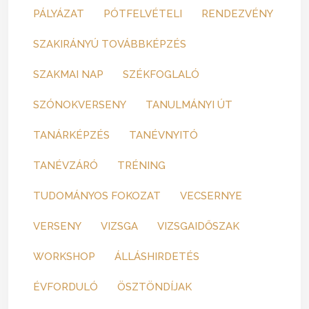
PÁLYÁZAT
PÓTFELVÉTELI
RENDEZVÉNY
SZAKIRÁNYÚ TOVÁBBKÉPZÉS
SZAKMAI NAP
SZÉKFOGLALÓ
SZÓNOKVERSENY
TANULMÁNYI ÚT
TANÁRKÉPZÉS
TANÉVNYITÓ
TANÉVZÁRÓ
TRÉNING
TUDOMÁNYOS FOKOZAT
VECSERNYE
VERSENY
VIZSGA
VIZSGAIDŐSZAK
WORKSHOP
ÁLLÁSHIRDETÉS
ÉVFORDULÓ
ÖSZTÖNDÍJAK