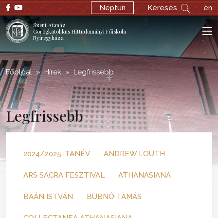
;
Neptun
Keresés
en
Szent Atanáz
Görögkatolikus Hittudományi Főiskola
Nyíregyháza
Főoldal
Hírek
Legfrissebb
Legfrissebb
2024/2025. TANÉV
ANDREW LOUTH
ARS SACRA FESZTIVÁL
ATHANASIANA
BAÁN ISTVÁN
BUBNÓ TAMÁS