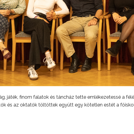
g, játék, finom falatok és táncház tette emlékezetessé a fél
tók és az oktatók töltöttek együtt egy kötetlen estét a főisko