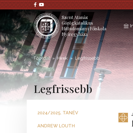
;
Szent Atanáz
Görögkatolikus
I
Hittudományi Főiskola
Nyíregyháza
Főoldal
Hírek
Legfrissebb
Legfrissebb
2024/2025. TANÉV
ANDREW LOUTH