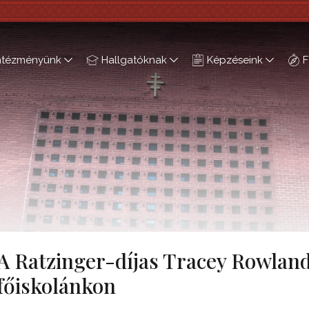
ntézményünk
Hallgatóknak
Képzéseink
F
A Ratzinger-díjas Tracey Rowland
főiskolánkon