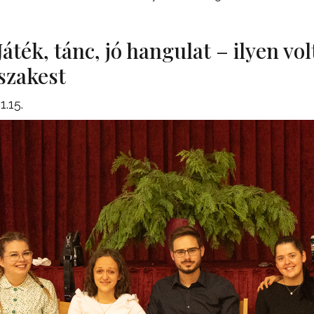
Játék, tánc, jó hangulat – ilyen vo
szakest
1.15.