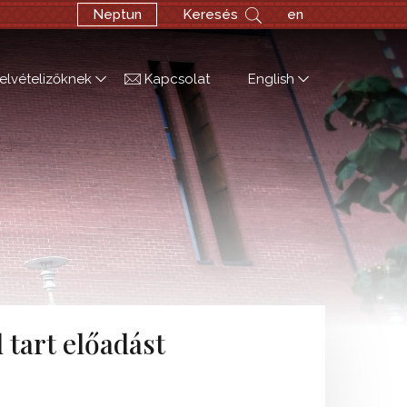
Neptun
Keresés
en
elvételizőknek
Kapcsolat
English
 tart előadást