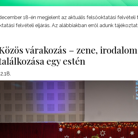
december 18-én megjelent az aktuális felsőoktatási felvételi 
ktatási felvételi eljárás. Az alábbiakban erről adunk tájékoztat
Közös várakozás – zene, irodalo
találkozása egy estén
2.18.