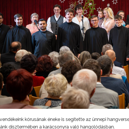
endékeink kórusának éneke is segítette az ünnepi hangver
lánk dísztermében a karácsonyra való hangolódásban.