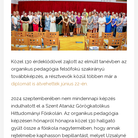
Közel 130 érdeklődővel zajlott az elmúlt tanévben az
organikus pedagógia felsőfokú szakirányú
továbbképzés, a résztvevők közül többen már a
diplomát is átvehették június 22-én.
2024 szeptemberében nem mindennapi képzés
indulhatott el a Szent Atanáz Görögkatolikus
Hittudományi Főiskolán. Az organikus pedagógia
képzésen hónapról hónapra közel 130 hallgató
gyűlt össze a főiskola nagytermében, hogy annak
rejtelmeibe kaphasson bepillantást, melyet Uzsalyné