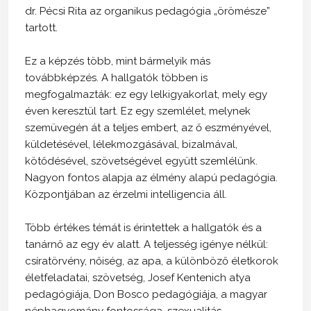
dr. Pécsi Rita az organikus pedagógia „örömésze”
tartott.
Ez a képzés több, mint bármelyik más
továbbképzés. A hallgatók többen is
megfogalmazták: ez egy lelkigyakorlat, mely egy
éven keresztül tart. Ez egy szemlélet, melynek
szemüvegén át a teljes embert, az ő eszményével,
küldetésével, lélekmozgásával, bizalmával,
kötődésével, szövetségével együtt szemlélünk.
Nagyon fontos alapja az élmény alapú pedagógia.
Központjában az érzelmi intelligencia áll.
Több értékes témát is érintettek a hallgatók és a
tanárnő az egy év alatt. A teljesség igénye nélkül:
csíratörvény, nőiség, az apa, a különböző életkorok
életfeladatai, szövetség, Josef Kentenich atya
pedagógiája, Don Bosco pedagógiája, a magyar
néphagyomány fontossága, szexualitás,