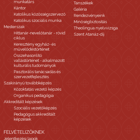
munkatárs
Tanszékek
Kántor
Galéria
Katolikus közösségszervező
Rendezvényeink
Katolikus szociális munka
Minőségbiztosítás
Mesterszak
Theolingua nyelvvizsga
Hittanár-nevelőtanár - rövid
Szent Atanáz-díj
ciklus
Keresztény egyház- és
művelődéstörténet
Összehasonlító
vallástörténet - alkalmazott
kulturális tudományok
Pasztorális tanácsadás és
szervezetfejlesztés
Szakirányú továbbképzés
Közoktatás vezető képzés
Organikus pedagógia
Akkreditált képzések
Szociális vezetőképzés
Pedagógus akkreditált
képzések
FELVÉTELIZŐKNEK
Jelentkezési lapok