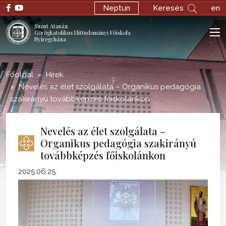
;
Neptun
Keresés
en
Szent Atanáz
Görögkatolikus Hittudományi Főiskola
Nyíregyháza
Főoldal
Hírek
Nevelés az élet szolgálata – Organikus pedagógia
szakirányú továbbképzés főiskolánkon
Nevelés az élet szolgálata –
Organikus pedagógia szakirányú
továbbképzés főiskolánkon
2025.06.25.