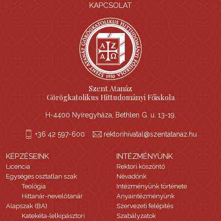
KAPCSOLAT
Szent Atanáz
Görögkatolikus Hittudományi Főiskola
H-4400 Nyíregyháza, Bethlen G. u. 13-19.
+36 42 597-600
rektorihivatal@szentatanaz.hu
KÉPZÉSEINK
INTÉZMÉNYÜNK
Licencia
Rektori köszöntő
Egységes osztatlan szak
Névadónk
Teológia
Intézményünk története
Hittanár-nevelőtanár
Anyaintézményünk
Alapszak (BA)
Szervezeti felépítés
Katekéta-lelkipásztori
Szabályzatok