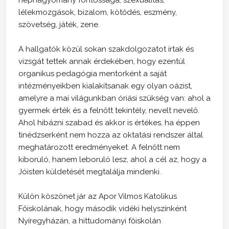
lélekmozgások, bizalom, kötődés, eszmény,
szövetség, játék, zene.
A hallgatók közül sokan szakdolgozatot írtak és
vizsgát tettek annak érdekében, hogy ezentúl
organikus pedagógia mentorként a saját
intézményeikben kialakítsanak egy olyan oázist,
amelyre a mai világunkban óriási szükség van: ahol a
gyermek érték és a felnőtt tekintély, nevelt nevelő.
Ahol hibázni szabad és akkor is értékes, ha éppen
tinédzserként nem hozza az oktatási rendszer által
meghatározott eredményeket. A felnőtt nem
kiboruló, hanem leboruló lesz, ahol a cél az, hogy a
Jóisten küldetését megtalálja mindenki.
Külön köszönet jár az Apor Vilmos Katolikus
Főiskolának, hogy második vidéki helyszínként
Nyíregyházán, a hittudományi főiskolán