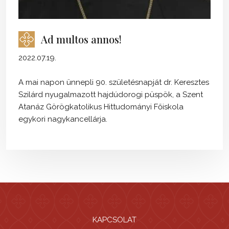
Ad multos annos!
2022.07.19.
A mai napon ünnepli 90. születésnapját dr. Keresztes
Szilárd nyugalmazott hajdúdorogi püspök, a Szent
Atanáz Görögkatolikus Hittudományi Főiskola
egykori nagykancellárja.
KAPCSOLAT