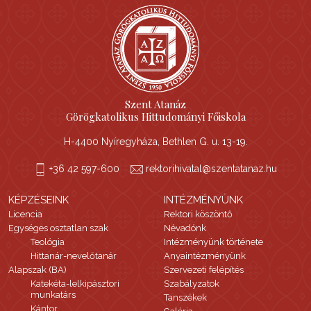
Szent Atanáz
Görögkatolikus Hittudományi Főiskola
H-4400 Nyíregyháza, Bethlen G. u. 13-19.
+36 42 597-600
rektorihivatal@szentatanaz.hu
KÉPZÉSEINK
INTÉZMÉNYÜNK
Licencia
Rektori köszöntő
Egységes osztatlan szak
Névadónk
Teológia
Intézményünk története
Hittanár-nevelőtanár
Anyaintézményünk
Alapszak (BA)
Szervezeti felépítés
Katekéta-lelkipásztori
Szabályzatok
munkatárs
Tanszékek
Kántor