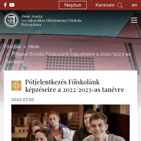
;
Neptun
Keresés
en
Szent Atanáz
Görögkatolikus Hittudományi Főiskola
Nyíregyháza
Főoldal
Hírek
Pótjelentkezés Főiskolánk képzéseire a 2022/2023-as
tanévre
Pótjelentkezés Főiskolánk
képzéseire a 2022/2023-as tanévre
2022.07.20.