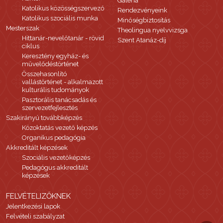
Galéria
Katolikus közösségszervező
Rendezvényeink
Katolikus szociális munka
Minőségbiztosítás
Mesterszak
Theolingua nyelvvizsga
Hittanár-nevelőtanár - rövid
Szent Atanáz-díj
ciklus
Keresztény egyház- és
művelődéstörténet
Összehasonlító
vallástörténet - alkalmazott
kulturális tudományok
Pasztorális tanácsadás és
szervezetfejlesztés
Szakirányú továbbképzés
Közoktatás vezető képzés
Organikus pedagógia
Akkreditált képzések
Szociális vezetőképzés
Pedagógus akkreditált
képzések
FELVÉTELIZŐKNEK
Jelentkezési lapok
Felvételi szabályzat