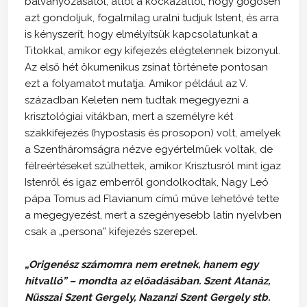
bálványozásától, attól a kockázattól, hogy gőgösen
azt gondoljuk, fogalmilag uralni tudjuk Istent, és arra
is kényszerít, hogy elmélyítsük kapcsolatunkat a
Titokkal, amikor egy kifejezés elégtelennek bizonyul.
Az első hét ökumenikus zsinat története pontosan
ezt a folyamatot mutatja. Amikor például az V.
században Keleten nem tudtak megegyezni a
krisztológiai vitákban, mert a személyre két
szakkifejezés (hypostasis és prosopon) volt, amelyek
a Szentháromságra nézve egyértelműek voltak, de
félreértéseket szülhettek, amikor Krisztusról mint igaz
Istenről és igaz emberről gondolkodtak, Nagy Leó
pápa Tomus ad Flavianum című műve lehetővé tette
a megegyezést, mert a szegényesebb latin nyelvben
csak a „persona” kifejezés szerepel.
„Origenész számomra nem eretnek, hanem egy
hitvalló” – mondta az előadásában. Szent Atanáz,
Nüsszai Szent Gergely, Nazanzi Szent Gergely stb.