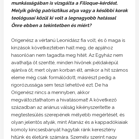
munkásságában is vizsgálta a Filioque-kérdést.
Melyik görög patrisztikus atya vagy a későbbi korok
teológusai közül ki volt a legnagyobb hatással
Önre ebben a tekintetben és miért?
Origenész a vértanú Leonidász fia volt, és ő maga is
kínzások következtében halt meg, de apjához
hasonlóan nem tagadta meg hitét. Az Egyház nem
avathatja őt szentté, minden hívőnek példaképül
ajánlva őt, mert olyan korban élt, amikor a hit számos
eleme még csak formálódott, másrészt pedig a
rigorózussága sem teszi lehetővé ezt. De ha
Origenész nincs a mennyben, akkor
megváltoztathatom a hivatásomat! A következő
században az ariánus válság kikényszerítette a
megtestesülés szerepének mélyebb megértését, és
olyan jelentős atyák, mint Atanáz és a kappadókiaiak
komoly kincsesbányát hagytak ránk keresztény
hitünk és életünk számára. Személy szerint nagy