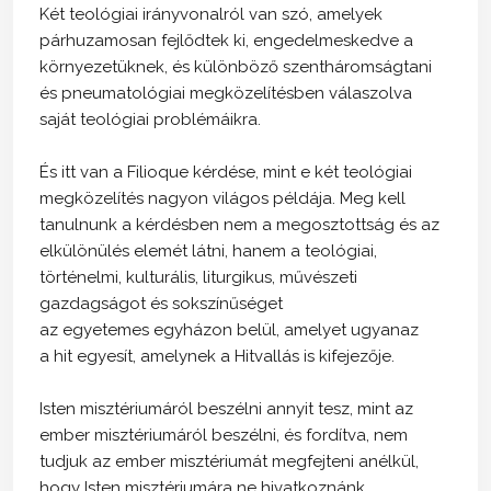
Két teológiai irányvonalról van szó, amelyek
párhuzamosan fejlődtek ki, engedelmeskedve a
környezetüknek, és különböző szentháromságtani
és pneumatológiai megközelítésben válaszolva
saját teológiai problémáikra.
És itt van a Filioque kérdése, mint e két teológiai
megközelítés nagyon világos példája. Meg kell
tanulnunk a kérdésben nem a megosztottság és az
elkülönülés elemét látni, hanem a teológiai,
történelmi, kulturális, liturgikus, művészeti
gazdagságot és sokszínűséget
az egyetemes egyházon belül, amelyet ugyanaz
a hit egyesít, amelynek a Hitvallás is kifejezője.
Isten misztériumáról beszélni annyit tesz, mint az
ember misztériumáról beszélni, és fordítva, nem
tudjuk az ember misztériumát megfejteni anélkül,
hogy Isten misztériumára ne hivatkoznánk.