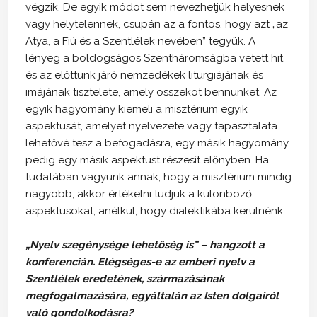
végzik. De egyik módot sem nevezhetjük helyesnek
vagy helytelennek, csupán az a fontos, hogy azt „az
Atya, a Fiú és a Szentlélek nevében” tegyük. A
lényeg a boldogságos Szentháromságba vetett hit
és az előttünk járó nemzedékek liturgiájának és
imájának tisztelete, amely összeköt bennünket. Az
egyik hagyomány kiemeli a misztérium egyik
aspektusát, amelyet nyelvezete vagy tapasztalata
lehetővé tesz a befogadásra, egy másik hagyomány
pedig egy másik aspektust részesít előnyben. Ha
tudatában vagyunk annak, hogy a misztérium mindig
nagyobb, akkor értékelni tudjuk a különböző
aspektusokat, anélkül, hogy dialektikába kerülnénk.
„Nyelv szegénysége lehetőség is” – hangzott a
konferencián. Elégséges-e az emberi nyelv a
Szentlélek eredetének, származásának
megfogalmazására, egyáltalán az Isten dolgairól
való gondolkodásra?