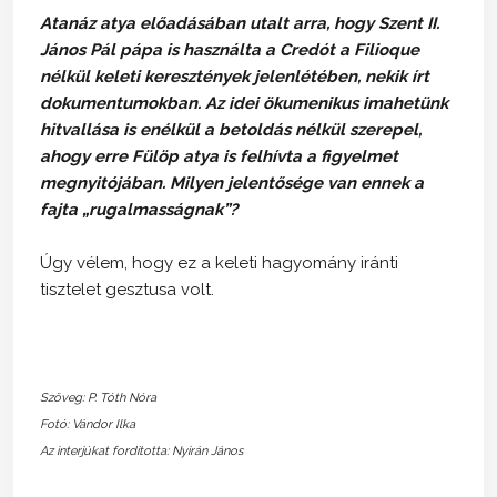
Atanáz atya előadásában utalt arra, hogy Szent II.
János Pál pápa is használta a Credót a Filioque
nélkül keleti keresztények jelenlétében, nekik írt
dokumentumokban. Az idei ökumenikus imahetünk
hitvallása is enélkül a betoldás nélkül szerepel,
ahogy erre Fülöp atya is felhívta a figyelmet
megnyitójában. Milyen jelentősége van ennek a
fajta „rugalmasságnak”?
Úgy vélem, hogy ez a keleti hagyomány iránti
tisztelet gesztusa volt.
Szöveg: P. Tóth Nóra
Fotó: Vándor Ilka
Az interjúkat fordította: Nyirán János