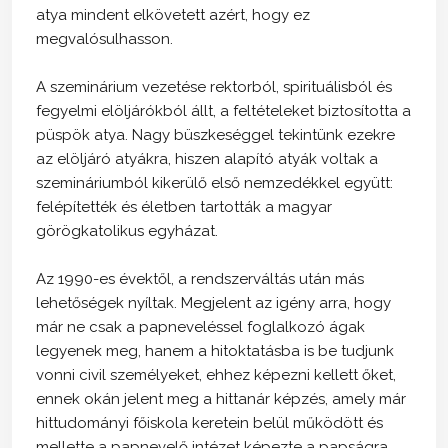
atya mindent elkövetett azért, hogy ez
megvalósulhasson.
A szeminárium vezetése rektorból, spirituálisból és
fegyelmi elöljárókból állt, a feltételeket biztosította a
püspök atya. Nagy büszkeséggel tekintünk ezekre
az elöljáró atyákra, hiszen alapító atyák voltak a
szemináriumból kikerülő első nemzedékkel együtt:
felépítették és életben tartották a magyar
görögkatolikus egyházat.
Az 1990-es évektől, a rendszerváltás után más
lehetőségek nyíltak. Megjelent az igény arra, hogy
már ne csak a papneveléssel foglalkozó ágak
legyenek meg, hanem a hitoktatásba is be tudjunk
vonni civil személyeket, ehhez képezni kellett őket,
ennek okán jelent meg a hittanár képzés, amely már
hittudományi főiskola keretein belül működött és
mellette a papnevelő intézet képezte a papságra