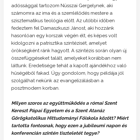
adóssággal tartozom Nüsszai Gergelynek, aki
számomra az ima és a szemlélődés mestere a
szisztematikus teológia előtt. Az utóbbi időben
fedeztem fel Damaszkuszi Jánost, aki hozzánk
hasonlóan egy korszak végén élt, és képes volt
kidolgozni a patrisztika szintézisét, amelyet
örökségként ránk hagyott. A szintézis során olyan új
összefüggéseket talált, amelyeket korábban nem
láttunk. Eredetisége tehát a kapott ajándékhoz való
hűségéből fakad. Úgy gondolom, hogy példája jól
szolgálhat nekünk az evangelizálásban a
posztmodern korban.
Milyen szoros az együttműködés a római Szent
Kereszt Pápai Egyetem és a Szent Atanáz
Görögkatolikus Hittudományi Főiskola között? Miért
tartotta fontosnak, hogy ezen a jubileumi napon és
konferencián szintén tiszteletét tegye?