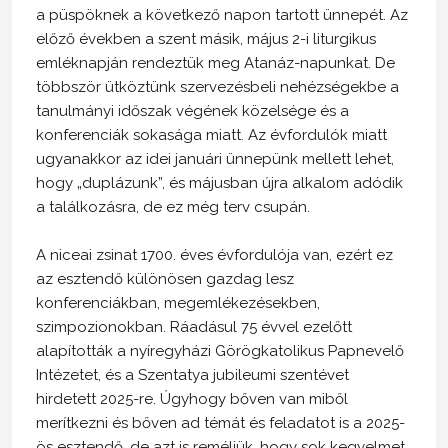
a püspöknek a következő napon tartott ünnepét. Az
előző években a szent másik, május 2-i liturgikus
emléknapján rendeztük meg Atanáz-napunkat. De
többször ütköztünk szervezésbeli nehézségekbe a
tanulmányi időszak végének közelsége és a
konferenciák sokasága miatt. Az évfordulók miatt
ugyanakkor az idei januári ünnepünk mellett lehet,
hogy „duplázunk”, és májusban újra alkalom adódik
a találkozásra, de ez még terv csupán.
A niceai zsinat 1700. éves évfordulója van, ezért ez
az esztendő különösen gazdag lesz
konferenciákban, megemlékezésekben,
szimpozionokban. Ráadásul 75 évvel ezelőtt
alapították a nyíregyházi Görögkatolikus Papnevelő
Intézetet, és a Szentatya jubileumi szentévet
hirdetett 2025-re. Úgyhogy bőven van miből
merítkezni és bőven ad témát és feladatot is a 2025-
ös esztendő, de azt is reméljük, hogy sok kegyelmet