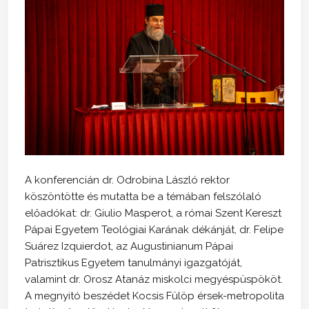
A konferencián dr. Odrobina László rektor
köszöntötte és mutatta be a témában felszólaló
előadókat: dr. Giulio Masperot, a római Szent Kereszt
Pápai Egyetem Teológiai Karának dékánját, dr. Felipe
Suárez Izquierdot, az Augustinianum Pápai
Patrisztikus Egyetem tanulmányi igazgatóját,
valamint dr. Orosz Atanáz miskolci megyéspüspököt.
A megnyitó beszédet Kocsis Fülöp érsek-metropolita