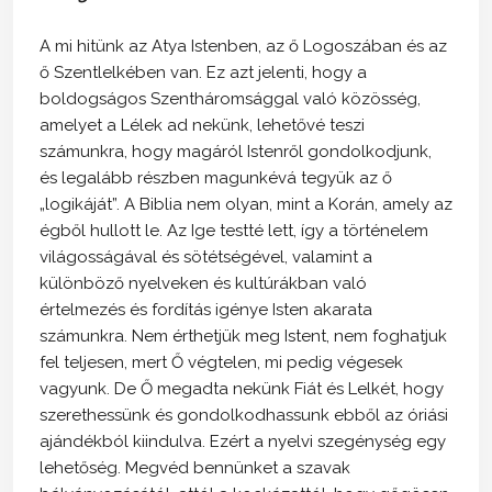
A mi hitünk az Atya Istenben, az ő Logoszában és az
ő Szentlelkében van. Ez azt jelenti, hogy a
boldogságos Szentháromsággal való közösség,
amelyet a Lélek ad nekünk, lehetővé teszi
számunkra, hogy magáról Istenről gondolkodjunk,
és legalább részben magunkévá tegyük az ő
„logikáját”. A Biblia nem olyan, mint a Korán, amely az
égből hullott le. Az Ige testté lett, így a történelem
világosságával és sötétségével, valamint a
különböző nyelveken és kultúrákban való
értelmezés és fordítás igénye Isten akarata
számunkra. Nem érthetjük meg Istent, nem foghatjuk
fel teljesen, mert Ő végtelen, mi pedig végesek
vagyunk. De Ő megadta nekünk Fiát és Lelkét, hogy
szerethessünk és gondolkodhassunk ebből az óriási
ajándékból kiindulva. Ezért a nyelvi szegénység egy
lehetőség. Megvéd bennünket a szavak