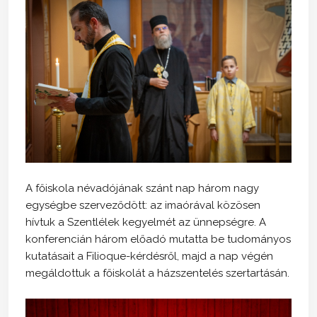
A főiskola névadójának szánt nap három nagy
egységbe szerveződött: az imaórával közösen
hívtuk a Szentlélek kegyelmét az ünnepségre. A
konferencián három előadó mutatta be tudományos
kutatásait a Filioque-kérdésről, majd a nap végén
megáldottuk a főiskolát a házszentelés szertartásán.