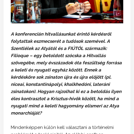
A konferencián hitvallásunkat érintő kérdésről
folytattak eszmecserét a tudósok szemével. A
Szentlélek az Atyától és a FIÚTÓL származik:
Filioque – egy betoldott szócska a Hitvallás
szövegébe, mely évszázadok óta feszültség forrása
a keleti és nyugati egyház között. Ennek a
kérdésköre sok zsinaton újra és újra előjött (pl.
niceai, konstantinápolyi, khalkhedóni, lateráni
zsinatokon). Hogyan rajzolhat ki ez a betoldás ilyen
éles kontrasztot a Krisztus-hívők között, ha mind a
nyugati mind a keleti hagyomány elismeri az Atya
monarchiáját?
Mindenképpen külön kell választani a történelmi