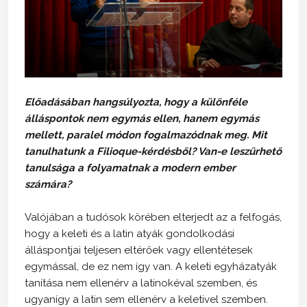
Előadásában hangsúlyozta, hogy a különféle
álláspontok nem egymás ellen, hanem egymás
mellett, paralel módon fogalmazódnak meg. Mit
tanulhatunk a Filioque-kérdésből? Van-e leszűrhető
tanulsága a folyamatnak a modern ember
számára?
Valójában a tudósok körében elterjedt az a felfogás,
hogy a keleti és a latin atyák gondolkodási
álláspontjai teljesen eltérőek vagy ellentétesek
egymással, de ez nem így van. A keleti egyházatyák
tanítása nem ellenérv a latinokéval szemben, és
ugyanígy a latin sem ellenérv a keletivel szemben.