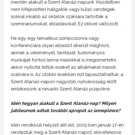
mentén alakult a Szent Atanáz-napunk. Kezdetben
nem kifejezetten hallgatók vagy külső vendégek,
sokkal inkább az oktatók számára tartották a
szemináriumokat, előadásokat. Ez idővel változott.
Ha egy-egy tematikus szimpozionra vagy
konferenciára olyan előadót sikerült meghívni,
akinek a véleményét, tanítását, tudományos
munkáját fontos lenne másokkal is megismertetni,
akkor nyitottá tettük ezeket az alkalmakat mások
számára is. Az utóbbi években ezt tapasztalhattuk: a
Szent Atanáz-napon nagyobb nyilvánosság előtt
emlékezünk a névadó Szent Atanáz püspökre.
Idén hogyan alakult a Szent Atanáz-nap? Milyen
jubileumok adtak további apropót az ünneplésre?
Idén rendkívüli helyzet állt elő. 2025-ben január 17-én
rendeztük meg a Szent Atanáz-napot, elővételezve