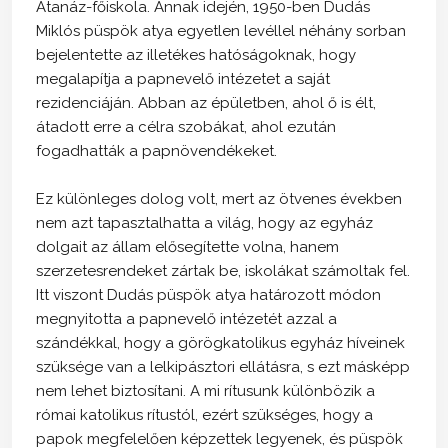
Atanáz-főiskola. Annak idején, 1950-ben Dudás
Miklós püspök atya egyetlen levéllel néhány sorban
bejelentette az illetékes hatóságoknak, hogy
megalapítja a papnevelő intézetet a saját
rezidenciáján. Abban az épületben, ahol ő is élt,
átadott erre a célra szobákat, ahol ezután
fogadhatták a papnövendékeket.
Ez különleges dolog volt, mert az ötvenes években
nem azt tapasztalhatta a világ, hogy az egyház
dolgait az állam elősegítette volna, hanem
szerzetesrendeket zártak be, iskolákat számoltak fel.
Itt viszont Dudás püspök atya határozott módon
megnyitotta a papnevelő intézetét azzal a
szándékkal, hogy a görögkatolikus egyház híveinek
szüksége van a lelkipásztori ellátásra, s ezt másképp
nem lehet biztosítani. A mi rítusunk különbözik a
római katolikus rítustól, ezért szükséges, hogy a
papok megfelelően képzettek legyenek, és püspök