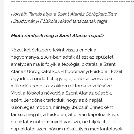
Horváth Tamás atya, a Szent Atanáz Görögkatolikus
Hittudományi Főiskola rektori tanácsának tagja
Mióta rendezik meg a Szent Atanáz-napot?
Közel két évtizedre tekint vissza ennek a
hagyománya. 2003-ban adták át ezt az épületet,
amelyben ma is folyik a teológiai oktatás, a Szent
Atanáz Görögkatolikus Hittudományi Főiskolát. Ezzel
egy időben indult el egy újfajta belső szervezeti
működési rend is az akkori rektorok vezetésével.
Mivel a főiskola névadója Szent Atanáz püspök,
ezért illendőnek tartottuk, hogy az ő napját
különleges módon, mintegy „búcsúi” ünnepként
tartsuk meg itt, a főiskolán, ahol van kápolnánk is; s
ha oktatási intézményről van szó, ne teljék el ez a
nap oktatói szeminárium nélkül: ilyen megfontolások