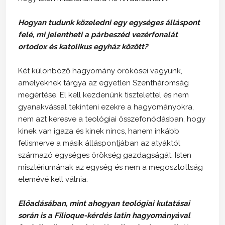
Hogyan tudunk közeledni egy egységes álláspont
felé, mi jelentheti a párbeszéd vezérfonalát
ortodox és katolikus egyház között?
Két különböző hagyomány örökösei vagyunk,
amelyeknek tárgya az egyetlen Szentháromság
megértése. El kell kezdenünk tisztelettel és nem
gyanakvással tekinteni ezekre a hagyományokra,
nem azt keresve a teológiai összefonódásban, hogy
kinek van igaza és kinek nincs, hanem inkább
felismerve a másik álláspontjában az atyáktól
származó egységes örökség gazdagságát. Isten
misztériumának az egység és nem a megosztottság
elemévé kell válnia.
Előadásában, mint ahogyan teológiai kutatásai
során is a Filioque-kérdés latin hagyományával