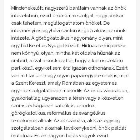
Mindenekelőtt, nagyszerű barátaim vannak az önök
intézetében, ezért örömömre szolgál, hogy amikor
csak tehetem, meglátogathatom önöket. De
intézményi és egyházi szinten is igazi áldás az önök
intézete. A görögkatolikus hagyomány olyan, mint
egy híd Kelet és Nyugat között. Hídnak lenni persze
nem könnyű, olyan, mintha két oldalra húznák az
embert, azzal a kockázattal, hogy a két összekötő
part közül egyiket sem érzi igazán otthonának. Ezért
van mit tanulnia egy olyan pápai egyetemnek is, mint
a Szent Kereszt, amely Rómában az egyetemes
egyház szolgálatában működik. Az önök városában,
gyakorlatilag ugyanazon a téren vagy a közvetlen
szomszédságában katolikus, ortodox,
görögkatolikus, református és evangélikus
templomok állnak. Azok számára, akik az egység
szolgálatában akarnak tevékenykedni, önök példát
mutatnak. És én nagyon hálás vagyok ezért.