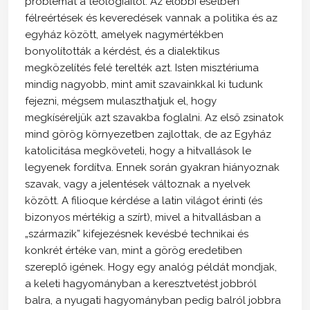
problémát a teológiaitól. Az előbbi esetben
félreértések és keveredések vannak a politika és az
egyház között, amelyek nagymértékben
bonyolították a kérdést, és a dialektikus
megközelítés felé terelték azt. Isten misztériuma
mindig nagyobb, mint amit szavainkkal ki tudunk
fejezni, mégsem mulaszthatjuk el, hogy
megkíséreljük azt szavakba foglalni. Az első zsinatok
mind görög környezetben zajlottak, de az Egyház
katolicitása megköveteli, hogy a hitvallások le
legyenek fordítva. Ennek során gyakran hiányoznak
szavak, vagy a jelentések változnak a nyelvek
között. A filioque kérdése a latin világot érinti (és
bizonyos mértékig a szírt), mivel a hitvallásban a
„származik” kifejezésnek kevésbé technikai és
konkrét értéke van, mint a görög eredetiben
szereplő igének. Hogy egy analóg példát mondjak,
a keleti hagyományban a keresztvetést jobbról
balra, a nyugati hagyományban pedig balról jobbra