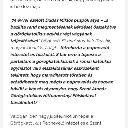
is hordoz majd.
75 évvel ezelőtt Dudás Miklós püspök atya – „a
bazilita rend megmentésének kérdését összekötve
a görögkatolikus egyház régi vágyának
teljesítésével”
(Véghseő, Bizánci rítus, katolikus hit,
magyar identitás, 2023)
– létrehozta a papnevelő
intézetet és főiskolát. S bár erre a lépésre a
pártállam a görögkatolikusnak a római katolikus
egyháztól való elszakításának eszközeként
tekintett, hogy maradhatott töretlen és
erősödhetett meg mégis a papnevelés és hogyan
bővült a képzés olyannyira, hogy Szent Atanáz
Görögkatolikus Hittudományi Főiskolával
bővülhetett?
Valóban idén nagy jubileumot ünnepel a
Görögkatolikus Papnevelő Intézet és a Szent