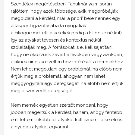
Szentlélek megértésében. Tanulmányaim során
rájöttem, hogy azok többsége, akik megpróbálják
megoldani a kérdést, már ’a priori’ belemennek egy
álláspont igazolásába (a nyugatiak
a Filioque mellett, a keletiek pedig a Filioque nélkül),
így az atyákat tévesen és kontextus nélkül
szólaltatják meg. A forrásokat is el kell sajátítani,
hogy ne okozzunk zavart a hívőkben vagy azokban,
akiknek nincs közvetlen hozzáférésük a forrásokhoz.
Nem lehet megoldani egy problémát, ha előbb nem
értjük meg a problémát, ahogyan nem lehet
meggyógyítani egy betegséget, ha előbb nem értjük
meg a szenvedő betegségét.
Nem mernék egyetlen szerzőt mondani, hogy
jobban megértsük a kérdést, hanem, ahogy fentebb
említettem, inkább az atyákat kell ismerni, a keleti és
a nyugati atyákat egyaránt.