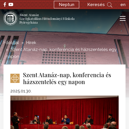
;
Neptun
Keresés
en
Szent Atanáz
Görögkatolikus Hittudományi Főiskola
Nyíregyháza
Főoldal
Hírek
Szent Atanáz-nap, konferencia és házszentelés egy
napon
Szent Atanáz-nap, konferencia és
házszentelés egy napon
2025.01.30.