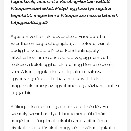
foglalkozik, valamint a Karoling-korban vallott
Filioque-nézetekkel. Melyik egyházatya segíti a
leginkább megérteni a Filioque szó használatának
létjogosultságát?
Ágoston volt az, aki bevezette a Filioque-ot a
Szentháromság teológiájába, a III. toledói zsinat
pedig hozzáadta a Nicea-konstantinápolyi
hitvalláshoz, amire a 8. század végéig nem volt
reakció a keleti egyházak, de még Róma részéről
sem. A karolingok a korabeli patriarchátussal
egyenrangú ’de facto’ hatalmat követeltek
maguknak, amely az egyetemes egyházban döntési
joggal bírt.
A filioque kérdése nagyon összetett kérdés. Én
személy szerint ahelyett, hogy megpróbálnám
megérteni a fogalmat, inkább arra tanítanám a
híveket és a tudósokat, hogy képezzék magukat a