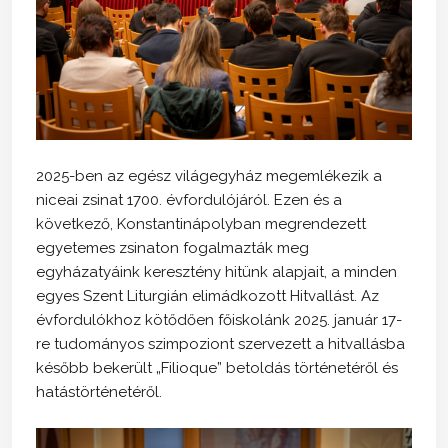
2025-ben az egész világegyház megemlékezik a
niceai zsinat 1700. évfordulójáról. Ezen és a
következő, Konstantinápolyban megrendezett
egyetemes zsinaton fogalmazták meg
egyházatyáink keresztény hitünk alapjait, a minden
egyes Szent Liturgián elimádkozott Hitvallást. Az
évfordulókhoz kötődően főiskolánk 2025. január 17-
re tudományos szimpoziont szervezett a hitvallásba
később bekerült „Filioque” betoldás történetéről és
hatástörténetéről.