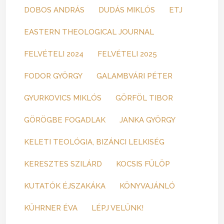
DOBOS ANDRÁS
DUDÁS MIKLÓS
ETJ
EASTERN THEOLOGICAL JOURNAL
FELVÉTELI 2024
FELVÉTELI 2025
FODOR GYÖRGY
GALAMBVÁRI PÉTER
GYURKOVICS MIKLÓS
GÖRFÖL TIBOR
GÖRÖGBE FOGADLAK
JANKA GYÖRGY
KELETI TEOLÓGIA, BIZÁNCI LELKISÉG
KERESZTES SZILÁRD
KOCSIS FÜLÖP
KUTATÓK ÉJSZAKÁKA
KÖNYVAJÁNLÓ
KÜHRNER ÉVA
LÉPJ VELÜNK!