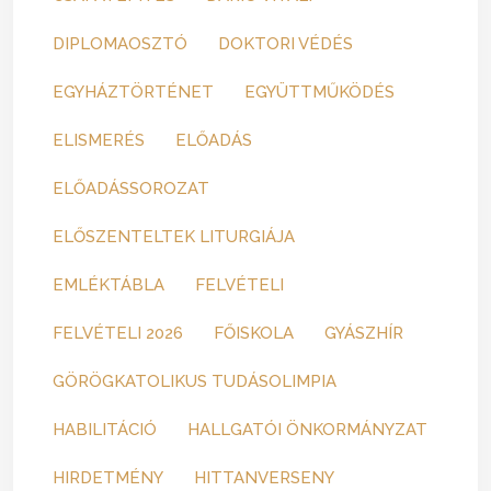
DIPLOMAOSZTÓ
DOKTORI VÉDÉS
EGYHÁZTÖRTÉNET
EGYÜTTMŰKÖDÉS
ELISMERÉS
ELŐADÁS
ELŐADÁSSOROZAT
ELŐSZENTELTEK LITURGIÁJA
EMLÉKTÁBLA
FELVÉTELI
FELVÉTELI 2026
FŐISKOLA
GYÁSZHÍR
GÖRÖGKATOLIKUS TUDÁSOLIMPIA
HABILITÁCIÓ
HALLGATÓI ÖNKORMÁNYZAT
HIRDETMÉNY
HITTANVERSENY