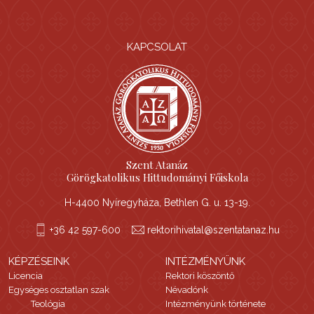
KAPCSOLAT
Szent Atanáz
Görögkatolikus Hittudományi Főiskola
H-4400 Nyíregyháza, Bethlen G. u. 13-19.
+36 42 597-600
rektorihivatal@szentatanaz.hu
KÉPZÉSEINK
INTÉZMÉNYÜNK
Licencia
Rektori köszöntő
Egységes osztatlan szak
Névadónk
Teológia
Intézményünk története