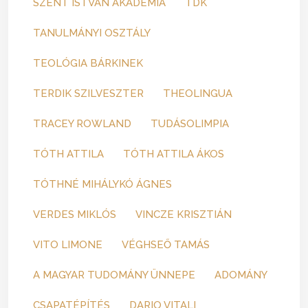
SZENT ISTVÁN AKADÉMIA
TDK
TANULMÁNYI OSZTÁLY
TEOLÓGIA BÁRKINEK
TERDIK SZILVESZTER
THEOLINGUA
TRACEY ROWLAND
TUDÁSOLIMPIA
TÓTH ATTILA
TÓTH ATTILA ÁKOS
TÓTHNÉ MIHÁLYKÓ ÁGNES
VERDES MIKLÓS
VINCZE KRISZTIÁN
VITO LIMONE
VÉGHSEŐ TAMÁS
A MAGYAR TUDOMÁNY ÜNNEPE
ADOMÁNY
CSAPATÉPÍTÉS
DARIO VITALI