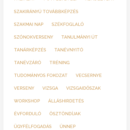
SZAKIRÁNYÚ TOVÁBBKÉPZÉS
SZAKMAI NAP
SZÉKFOGLALÓ
SZÓNOKVERSENY
TANULMÁNYI ÚT
TANÁRKÉPZÉS
TANÉVNYITÓ
TANÉVZÁRÓ
TRÉNING
TUDOMÁNYOS FOKOZAT
VECSERNYE
VERSENY
VIZSGA
VIZSGAIDŐSZAK
WORKSHOP
ÁLLÁSHIRDETÉS
ÉVFORDULÓ
ÖSZTÖNDÍJAK
ÜGYFÉLFOGADÁS
ÜNNEP