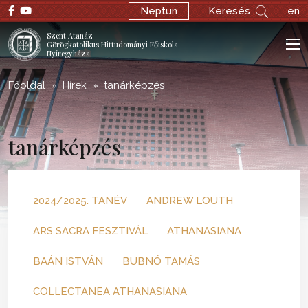
Neptun
Keresés
en
Szent Atanáz
Görögkatolikus Hittudományi Főiskola
Nyíregyháza
Főoldal
Hírek
tanárképzés
tanárképzés
2024/2025. TANÉV
ANDREW LOUTH
ARS SACRA FESZTIVÁL
ATHANASIANA
BAÁN ISTVÁN
BUBNÓ TAMÁS
COLLECTANEA ATHANASIANA