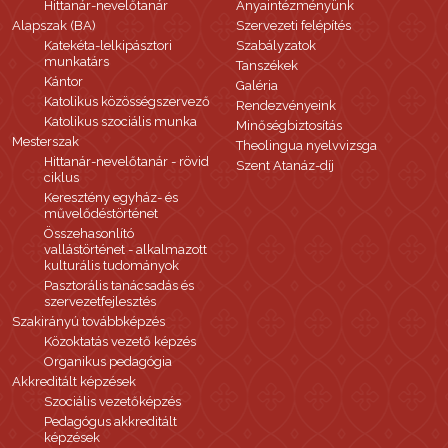
Hittanár-nevelőtanár
Anyaintézményünk
Alapszak (BA)
Szervezeti felépítés
Katekéta-lelkipásztori
Szabályzatok
munkatárs
Tanszékek
Kántor
Galéria
Katolikus közösségszervező
Rendezvényeink
Katolikus szociális munka
Minőségbiztosítás
Mesterszak
Theolingua nyelvvizsga
Hittanár-nevelőtanár - rövid
Szent Atanáz-díj
ciklus
Keresztény egyház- és
művelődéstörténet
Összehasonlító
vallástörténet - alkalmazott
kulturális tudományok
Pasztorális tanácsadás és
szervezetfejlesztés
Szakirányú továbbképzés
Közoktatás vezető képzés
Organikus pedagógia
Akkreditált képzések
Szociális vezetőképzés
Pedagógus akkreditált
képzések