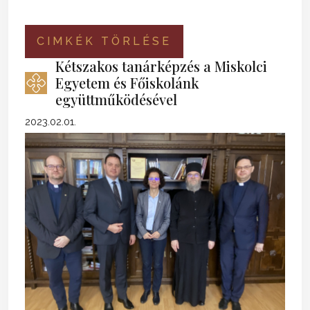
CIMKÉK TÖRLÉSE
Kétszakos tanárképzés a Miskolci
Egyetem és Főiskolánk
együttműködésével
2023.02.01.