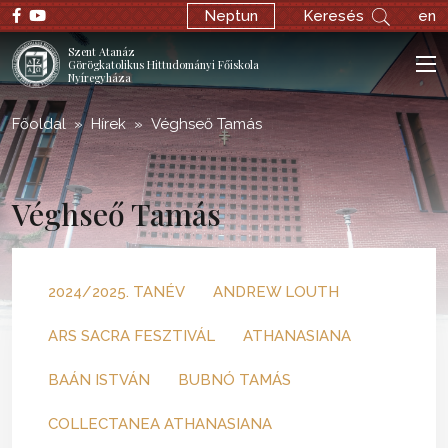
Neptun
Keresés
en
Szent Atanáz
Görögkatolikus Hittudományi Főiskola
Nyíregyháza
Főoldal
Hírek
Véghseő Tamás
Véghseő Tamás
2024/2025. TANÉV
ANDREW LOUTH
ARS SACRA FESZTIVÁL
ATHANASIANA
BAÁN ISTVÁN
BUBNÓ TAMÁS
COLLECTANEA ATHANASIANA