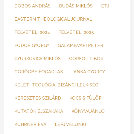
DOBOS ANDRÁS
DUDÁS MIKLÓS
ETJ
EASTERN THEOLOGICAL JOURNAL
FELVÉTELI 2024
FELVÉTELI 2025
FODOR GYÖRGY
GALAMBVÁRI PÉTER
GYURKOVICS MIKLÓS
GÖRFÖL TIBOR
GÖRÖGBE FOGADLAK
JANKA GYÖRGY
KELETI TEOLÓGIA, BIZÁNCI LELKISÉG
KERESZTES SZILÁRD
KOCSIS FÜLÖP
KUTATÓK ÉJSZAKÁKA
KÖNYVAJÁNLÓ
KÜHRNER ÉVA
LÉPJ VELÜNK!