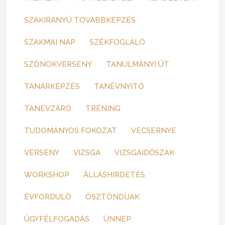
SZAKIRÁNYÚ TOVÁBBKÉPZÉS
SZAKMAI NAP
SZÉKFOGLALÓ
SZÓNOKVERSENY
TANULMÁNYI ÚT
TANÁRKÉPZÉS
TANÉVNYITÓ
TANÉVZÁRÓ
TRÉNING
TUDOMÁNYOS FOKOZAT
VECSERNYE
VERSENY
VIZSGA
VIZSGAIDŐSZAK
WORKSHOP
ÁLLÁSHIRDETÉS
ÉVFORDULÓ
ÖSZTÖNDÍJAK
ÜGYFÉLFOGADÁS
ÜNNEP