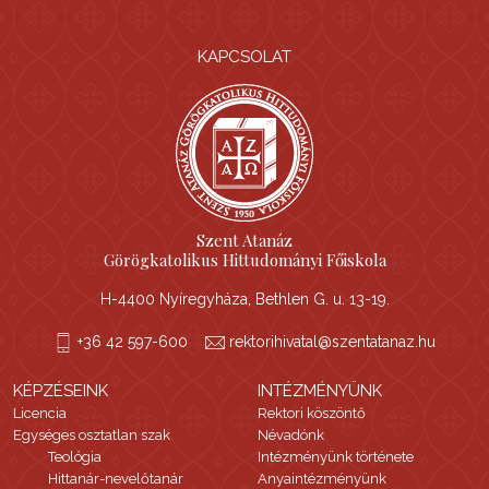
KAPCSOLAT
Szent Atanáz
Görögkatolikus Hittudományi Főiskola
H-4400 Nyíregyháza, Bethlen G. u. 13-19.
+36 42 597-600
rektorihivatal@szentatanaz.hu
KÉPZÉSEINK
INTÉZMÉNYÜNK
Licencia
Rektori köszöntő
Egységes osztatlan szak
Névadónk
Teológia
Intézményünk története
Hittanár-nevelőtanár
Anyaintézményünk