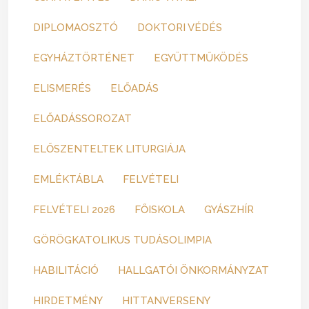
DIPLOMAOSZTÓ
DOKTORI VÉDÉS
EGYHÁZTÖRTÉNET
EGYÜTTMŰKÖDÉS
ELISMERÉS
ELŐADÁS
ELŐADÁSSOROZAT
ELŐSZENTELTEK LITURGIÁJA
EMLÉKTÁBLA
FELVÉTELI
FELVÉTELI 2026
FŐISKOLA
GYÁSZHÍR
GÖRÖGKATOLIKUS TUDÁSOLIMPIA
HABILITÁCIÓ
HALLGATÓI ÖNKORMÁNYZAT
HIRDETMÉNY
HITTANVERSENY