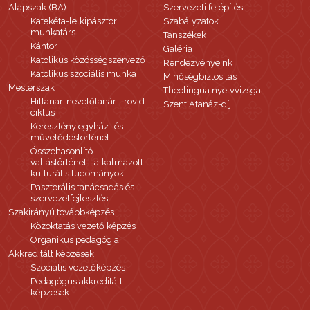
Alapszak (BA)
Szervezeti felépítés
Katekéta-lelkipásztori
Szabályzatok
munkatárs
Tanszékek
Kántor
Galéria
Katolikus közösségszervező
Rendezvényeink
Katolikus szociális munka
Minőségbiztosítás
Mesterszak
Theolingua nyelvvizsga
Hittanár-nevelőtanár - rövid
Szent Atanáz-díj
ciklus
Keresztény egyház- és
művelődéstörténet
Összehasonlító
vallástörténet - alkalmazott
kulturális tudományok
Pasztorális tanácsadás és
szervezetfejlesztés
Szakirányú továbbképzés
Közoktatás vezető képzés
Organikus pedagógia
Akkreditált képzések
Szociális vezetőképzés
Pedagógus akkreditált
képzések