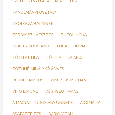
SZENT ISTVÁN AKADÉMIA
TDK
TANULMÁNYI OSZTÁLY
TEOLÓGIA BÁRKINEK
TERDIK SZILVESZTER
THEOLINGUA
TRACEY ROWLAND
TUDÁSOLIMPIA
TÓTH ATTILA
TÓTH ATTILA ÁKOS
TÓTHNÉ MIHÁLYKÓ ÁGNES
VERDES MIKLÓS
VINCZE KRISZTIÁN
VITO LIMONE
VÉGHSEŐ TAMÁS
A MAGYAR TUDOMÁNY ÜNNEPE
ADOMÁNY
CSAPATÉPÍTÉS
DARIO VITALI