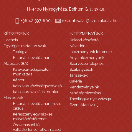
H-4400 Nyíregyháza, Bethlen G. u. 13-19.
+36 42 597-600
rektorihivatal@szentatanaz.hu
KÉPZÉSEINK
INTÉZMÉNYÜNK
Licencia
Rektori köszöntő
Egységes osztatlan szak
Névadónk
Teológia
Intézményünk története
Hittanár-nevelőtanár
Anyaintézményünk
Alapszak (BA)
Szervezeti felépítés
Katekéta-lelkipásztori
Szabályzatok
munkatárs
Tanszékek
Kántor
Galéria
Katolikus közösségszervező
Rendezvényeink
Katolikus szociális munka
Minőségbiztosítás
Mesterszak
Theolingua nyelvvizsga
Hittanár-nevelőtanár - rövid
Szent Atanáz-díj
ciklus
Keresztény egyház- és
művelődéstörténet
Összehasonlító
vallástörténet - alkalmazott