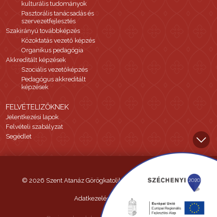
kulturális tudományok
Pasztorális tanácsadás és
szervezetfejlesztés
Szakirányú továbbképzés
Közoktatás vezető képzés
Organikus pedagógia
Akkreditált képzések
Szociális vezetőképzés
Pedagógus akkreditált
képzések
FELVÉTELIZŐKNEK
Jelentkezési lapok
Felvételi szabályzat
Segédlet
© 2026 Szent Atanáz Görögkatolikus Hittudományi Főiskola
Adatkezelési tájékoztató