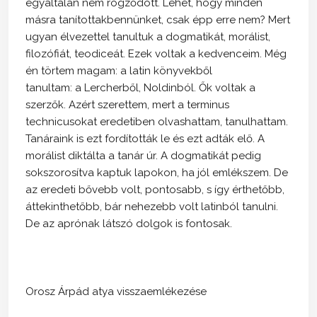
egyáltalán nem rögződött. Lehet, hogy minden
másra tanítottakbennünket, csak épp erre nem? Mert
ugyan élvezettel tanultuk a dogmatikát, morálist,
filozófiát, teodiceát. Ezek voltak a kedvenceim. Még
én törtem magam: a latin könyvekből
tanultam: a Lercherből, Noldinból. Ők voltak a
szerzők. Azért szerettem, mert a terminus
technicusokat eredetiben olvashattam, tanulhattam.
Tanáraink is ezt fordították le és ezt adták elő. A
morálist diktálta a tanár úr. A dogmatikát pedig
sokszorosítva kaptuk lapokon, ha jól emlékszem. De
az eredeti bővebb volt, pontosabb, s így érthetőbb,
áttekinthetőbb, bár nehezebb volt latinból tanulni.
De az aprónak látszó dolgok is fontosak.
Orosz Árpád atya visszaemlékezése