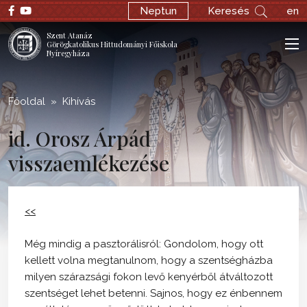
;
Neptun
Keresés
en
Szent Atanáz
Görögkatolikus Hittudományi Főiskola
Nyíregyháza
Főoldal
Kihívás
id. Orosz Árpád
visszaemlékezése
<<
Még mindig a pasztorálisról: Gondolom, hogy ott
kellett volna megtanulnom, hogy a szentségházba
milyen szárazsági fokon levő kenyérből átváltozott
szentséget lehet betenni. Sajnos, hogy ez énbennem