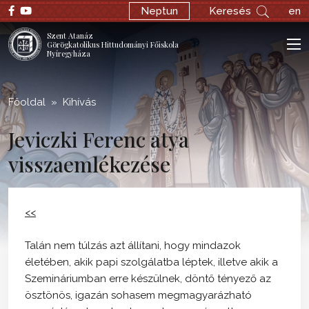
;
Neptun
Keresés
en
Szent Atanáz
Görögkatolikus Hittudományi Főiskola
Nyíregyháza
Főoldal
Kihívás
Jeviczki Ferenc atya
visszaemlékezése
<<
Talán nem túlzás azt állítani, hogy mindazok
életében, akik papi szolgálatba léptek, illetve akik a
Szemináriumban erre készülnek, döntő tényező az
ösztönös, igazán sohasem megmagyarázható