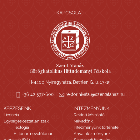
KAPCSOLAT
Szent Atanáz
Görögkatolikus Hittudományi Főiskola
H-4400 Nyíregyháza, Bethlen G. u. 13-19.
+36 42 597-600
rektorihivatal@szentatanaz.hu
KÉPZÉSEINK
INTÉZMÉNYÜNK
Licencia
Rektori köszöntő
Egységes osztatlan szak
Névadónk
Teológia
Intézményünk története
Hittanár-nevelőtanár
Anyaintézményünk
Alapszak (BA)
Szervezeti felépítés