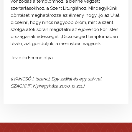
vonzódás a templomhoz, a benne végzett
szertartásokhoz, a Szent Liturgiához. Mindegyikünk
döntését meghatározza az élmény, hogy „jó az Urat
dicsérni”, hogy nincs nagyobb öröm, mint a szent
szolgálatok során megízlelni az eljövendő kor, Isten
országának édességét: „Dicsőséged templomában
lévén, azt gondoljuk, a mennyben vagyunk…
Jeviczki Ferenc atya
(IVANCSÓ I. (szerk.), Egy szájjal és egy szívvel,
SZAGKHF, Nyíregyháza 2000, p. 211.)