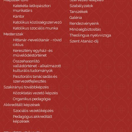
Katekéta-lelkipásztori
Szabályzatok
munkatárs
Tanszékek
Kántor
Galéria
Katolikus közösségszervező
Rendezvényeink
Katolikus szociális munka
Minőségbiztosítás
Mesterszak
Theolingua nyelvvizsga
Hittanár-nevelőtanár - rövid
Szent Atanáz-díj
ciklus
Keresztény egyház- és
művelődéstörténet
Összehasonlító
vallástörténet - alkalmazott
kulturális tudományok
Pasztorális tanácsadás és
szervezetfejlesztés
Szakirányú továbbképzés
Közoktatás vezető képzés
Organikus pedagógia
Akkreditált képzések
Szociális vezetőképzés
Pedagógus akkreditált
képzések