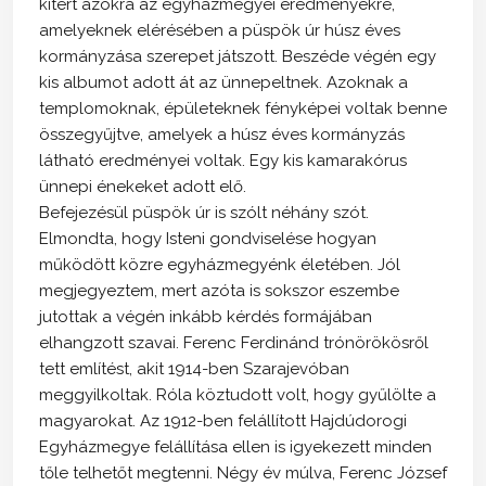
kitért azokra az egyházmegyei eredményekre,
amelyeknek elérésében a püspök úr húsz éves
kormányzása szerepet játszott. Beszéde végén egy
kis albumot adott át az ünnepeltnek. Azoknak a
templomoknak, épületeknek fényképei voltak benne
összegyűjtve, amelyek a húsz éves kormányzás
látható eredményei voltak. Egy kis kamarakórus
ünnepi énekeket adott elő.
Befejezésül püspök úr is szólt néhány szót.
Elmondta, hogy Isteni gondviselése hogyan
működött közre egyházmegyénk életében. Jól
megjegyeztem, mert azóta is sokszor eszembe
jutottak a végén inkább kérdés formájában
elhangzott szavai. Ferenc Ferdinánd trónörökösről
tett említést, akit 1914-ben Szarajevóban
meggyilkoltak. Róla köztudott volt, hogy gyűlölte a
magyarokat. Az 1912-ben felállított Hajdúdorogi
Egyházmegye felállítása ellen is igyekezett minden
tőle telhetőt megtenni. Négy év múlva, Ferenc József