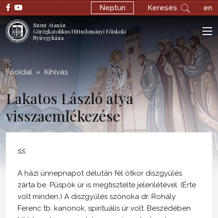
;
Neptun
Keresés
en
Szent Atanáz
Görögkatolikus Hittudományi Főiskola
Nyíregyháza
Főoldal
Kihívás
Lakatos László atya
visszaemlékezése
<<
A házi ünnepnapot délután fél ötkor diszgyűlés
zárta be. Püspök úr is megtisztelte jelenlétével. (Érte
volt minden.) A diszgyűlés szónoka dr. Rohály
Ferenc tb. kanonok, spirituális úr volt. Beszédében