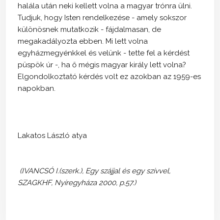
halála után neki kellett volna a magyar trónra ülni.
Tudjuk, hogy Isten rendelkezése - amely sokszor
különösnek mutatkozik - fájdalmasan, de
megakadályozta ebben. Mi lett volna
egyházmegyénkkel és velünk - tette fel a kérdést
püspök úr -, ha ő mégis magyar király lett volna?
Elgondolkoztató kérdés volt ez azokban az 1959-es
napokban.
Lakatos László atya
(IVANCSÓ I.(szerk.), Egy szájjal és egy szívvel,
SZAGKHF, Nyíregyháza 2000, p.57.)