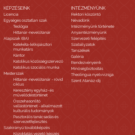
KÉPZÉSEINK
INTÉZMÉNYÜNK
Licencia
Rektori köszöntő
Egységes osztatlan szak
Névadónk
Teológia
Intézményünk története
Hittanár-nevelőtanár
Anyaintézményünk
Alapszak (BA)
Szervezeti felépítés
Katekéta-lelkipásztori
Szabályzatok
munkatárs
Tanszékek
Kántor
Galéria
Katolikus közösségszervező
Rendezvényeink
Katolikus szociális munka
Minőségbiztosítás
Mesterszak
Theolingua nyelvvizsga
Hittanár-nevelőtanár - rövid
Szent Atanáz-díj
ciklus
Keresztény egyház- és
művelődéstörténet
Összehasonlító
vallástörténet - alkalmazott
kulturális tudományok
Pasztorális tanácsadás és
szervezetfejlesztés
Szakirányú továbbképzés
Közoktatás vezető képzés