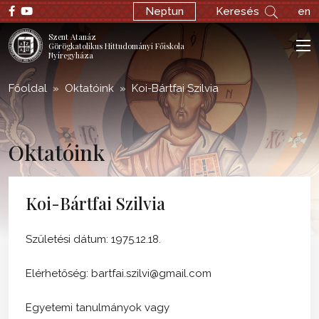
Neptun
Keresés
en
Szent Atanáz
Görögkatolikus Hittudományi Főiskola
Nyíregyháza
Főoldal
Oktatóink
Koi-Bártfai Szilvia
Oktatóink
Koi-Bártfai Szilvia
Születési dátum: 1975.12.18.
Elérhetőség: bartfai.szilvi@gmail.com
Egyetemi tanulmányok vagy