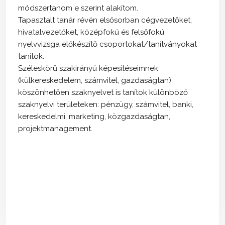
módszertanom e szerint alakítom.
Tapasztalt tanár révén elsősorban cégvezetőket,
hivatalvezetőket, középfokú és felsőfokú
nyelvvizsga előkészítő csoportokat/tanítványokat
tanítok.
Széleskörű szakirányú képesítéseimnek
(külkereskedelem, számvitel, gazdaságtan)
köszönhetően szaknyelvet is tanítok különböző
szaknyelvi területeken: pénzügy, számvitel, banki,
kereskedelmi, marketing, közgazdaságtan,
projektmanagement.