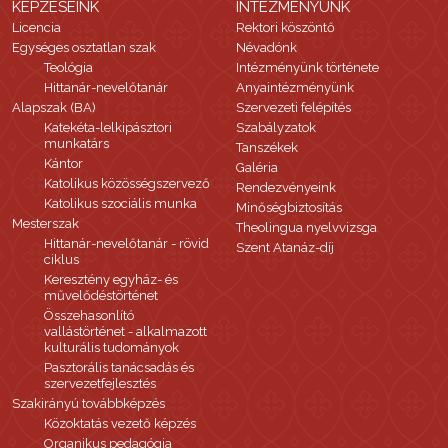
KÉPZÉSEINK
INTÉZMÉNYÜNK
Licencia
Rektori köszöntő
Egységes osztatlan szak
Névadónk
Teológia
Intézményünk története
Hittanár-nevelőtanár
Anyaintézményünk
Alapszak (BA)
Szervezeti felépítés
Katekéta-lelkipásztori
Szabályzatok
munkatárs
Tanszékek
Kántor
Galéria
Katolikus közösségszervező
Rendezvényeink
Katolikus szociális munka
Minőségbiztosítás
Mesterszak
Theolingua nyelvvizsga
Hittanár-nevelőtanár - rövid
Szent Atanáz-díj
ciklus
Keresztény egyház- és
művelődéstörténet
Összehasonlító
vallástörténet - alkalmazott
kulturális tudományok
Pasztorális tanácsadás és
szervezetfejlesztés
Szakirányú továbbképzés
Közoktatás vezető képzés
Organikus pedagógia