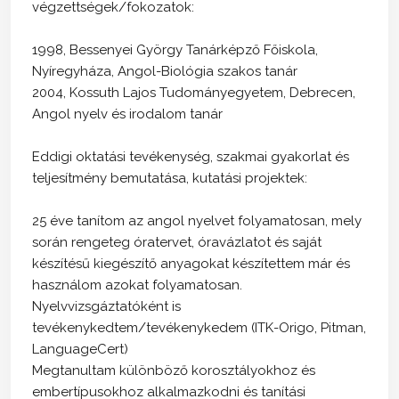
végzettségek/fokozatok:
1998, Bessenyei György Tanárképző Főiskola,
Nyíregyháza, Angol-Biológia szakos tanár
2004, Kossuth Lajos Tudományegyetem, Debrecen,
Angol nyelv és irodalom tanár
Eddigi oktatási tevékenység, szakmai gyakorlat és
teljesítmény bemutatása, kutatási projektek:
25 éve tanítom az angol nyelvet folyamatosan, mely
során rengeteg óratervet, óravázlatot és saját
készítésű kiegészítő anyagokat készítettem már és
használom azokat folyamatosan.
Nyelvvizsgáztatóként is
tevékenykedtem/tevékenykedem (ITK-Origo, Pitman,
LanguageCert)
Megtanultam különböző korosztályokhoz és
embertípusokhoz alkalmazkodni és tanítási