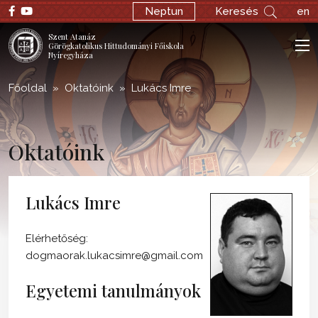
Neptun
Keresés
en
Szent Atanáz
Görögkatolikus Hittudományi Főiskola
Nyíregyháza
Főoldal
Oktatóink
Lukács Imre
Oktatóink
Lukács Imre
Elérhetőség:
dogmaorak.lukacsimre@gmail.com
Egyetemi tanulmányok