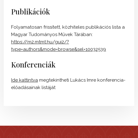
Publikációk
Folyamatosan frissített, közhiteles publikációs lista a
Magyar Tudományos Művek Tárában:
https://m2.mtmt.hu/gui2/?
type=authors&mode=browse&sel=10032539
Konferenciák
Ide kattintva
megtekintheti Lukács Imre konferencia-
előadásainak listáját