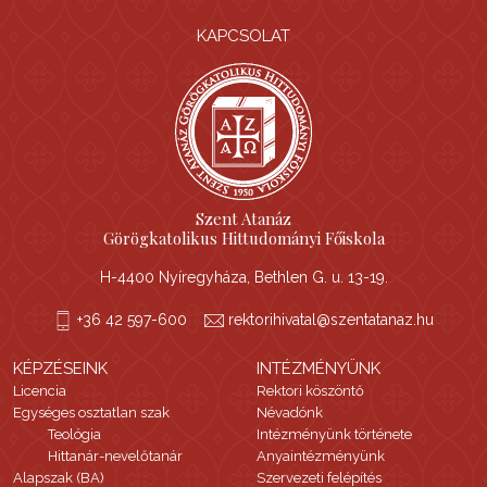
KAPCSOLAT
Szent Atanáz
Görögkatolikus Hittudományi Főiskola
H-4400 Nyíregyháza, Bethlen G. u. 13-19.
+36 42 597-600
rektorihivatal@szentatanaz.hu
KÉPZÉSEINK
INTÉZMÉNYÜNK
Licencia
Rektori köszöntő
Egységes osztatlan szak
Névadónk
Teológia
Intézményünk története
Hittanár-nevelőtanár
Anyaintézményünk
Alapszak (BA)
Szervezeti felépítés