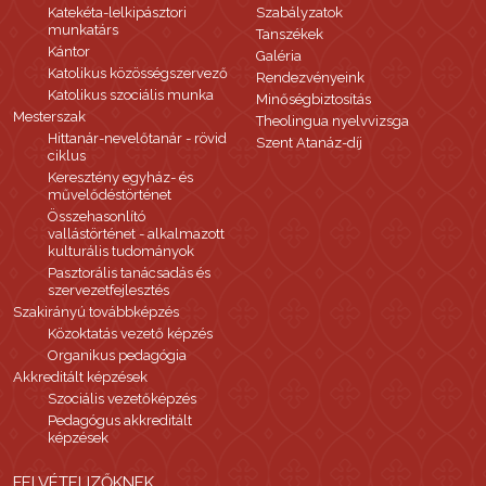
Katekéta-lelkipásztori
Szabályzatok
munkatárs
Tanszékek
Kántor
Galéria
Katolikus közösségszervező
Rendezvényeink
Katolikus szociális munka
Minőségbiztosítás
Mesterszak
Theolingua nyelvvizsga
Hittanár-nevelőtanár - rövid
Szent Atanáz-díj
ciklus
Keresztény egyház- és
művelődéstörténet
Összehasonlító
vallástörténet - alkalmazott
kulturális tudományok
Pasztorális tanácsadás és
szervezetfejlesztés
Szakirányú továbbképzés
Közoktatás vezető képzés
Organikus pedagógia
Akkreditált képzések
Szociális vezetőképzés
Pedagógus akkreditált
képzések
FELVÉTELIZŐKNEK