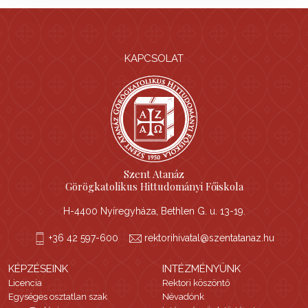
KAPCSOLAT
Szent Atanáz
Görögkatolikus Hittudományi Főiskola
H-4400 Nyíregyháza, Bethlen G. u. 13-19.
+36 42 597-600
rektorihivatal@szentatanaz.hu
KÉPZÉSEINK
INTÉZMÉNYÜNK
Licencia
Rektori köszöntő
Egységes osztatlan szak
Névadónk