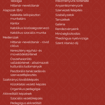
Teológia
Intézményünk története
Hittanár-nevelőtanár
Anyaintézményünk
Alapszak (BA)
Szervezeti felépítés
Katekéta-lelkipásztori
Szabályzatok
munkatárs
Tanszékek
Kántor
Galéria
Katolikus közösségszervező
Rendezvényeink
Katolikus szociális munka
Minőségbiztosítás
Mesterszak
Theolingua nyelvvizsga
Hittanár-nevelőtanár - rövid
Szent Atanáz-díj
ciklus
Keresztény egyház- és
művelődéstörténet
Összehasonlító
vallástörténet - alkalmazott
kulturális tudományok
Pasztorális tanácsadás és
szervezetfejlesztés
Szakirányú továbbképzés
Közoktatás vezető képzés
Organikus pedagógia
Akkreditált képzések
Szociális vezetőképzés
Pedagógus akkreditált