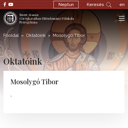
Neptun
Keresés
en
Szent Atanáz
Görögkatolikus Hittudományi Főiskola
Nyíregyháza
Főoldal
Oktatóink
Mosolygó Tibor
Oktatóink
Mosolygó Tibor
-