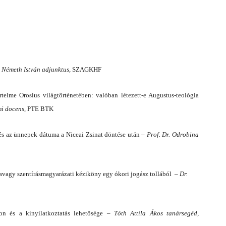
HF
. Németh István adjunktus,
SZAGKHF
értelme Orosius világtörténetében: valóban létezett-e Augustus-teológia
mi docens,
PTE BTK
 és az ünnepek dátuma a Niceai Zsinat döntése után –
Prof. Dr. Odrobina
 avagy szentírásmagyarázati kéziköny egy ókori jogász tollából –
Dr.
on és a kinyilatkoztatás lehetősége –
Tóth Attila Ákos tanársegéd,