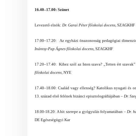
16.40–17.00: Szünet
Levezető elnök:
Dr. Garai Péter főiskolai docens,
SZAGKHF
17.00–17.20:
Az egyházi önazonosság pedagógiai dimenziói
Inántsy-Pap Ágnes főiskolai docens
, SZAGKHF
17.20–17.40: Kihez szól az Isten szava? „Tetten ért szavak
főiskolai docens,
NYE
17.40–18.00: Család vagy ellenség? Katolikus nyugati és or
13. század első felének bizánci episztolográfiájában –
Dr. Sz
18.00-18.20: A hit szerepe a gyógyulás folyamatában
–
Dr. h
DE Egészségügyi Kar