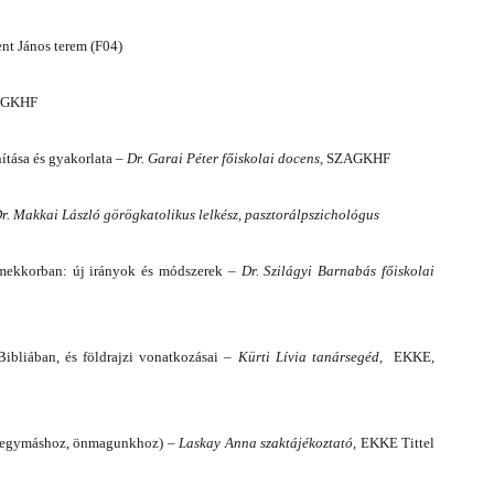
ent János terem (F04)
AGKHF
ítása és gyakorlata –
Dr. Garai Péter főiskolai docens
,
SZAGKHF
r. Makkai László görögkatolikus lelkész, pasztorálpszichológus
ermekkorban: új irányok és módszerek –
Dr. Szilágyi Barnabás főiskolai
ibliában, és földrajzi vonatkozásai –
Kürti Lívia tanársegéd,
EKKE,
z, egymáshoz, önmagunkhoz) –
Laskay Anna szaktájékoztató,
EKKE
Tittel