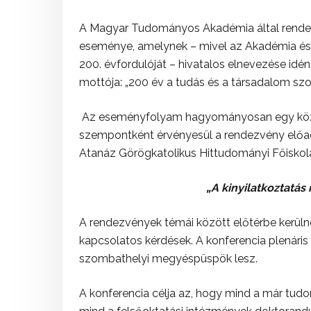
A Magyar Tudományos Akadémia által rendeze
eseménye, amelynek – mivel az Akadémia és
200. évfordulóját – hivatalos elnevezése id
mottója: „200 év a tudás és a társadalom szo
Az eseményfolyam hagyományosan egy közpo
szempontként érvényesül a rendezvény előad
Atanáz Görögkatolikus Hittudományi Főiskol
„A kinyilatkoztatás 
A rendezvények témái között előtérbe kerüln
kapcsolatos kérdések. A konferencia plenáris
szombathelyi megyéspüspök lesz.
A konferencia célja az, hogy mind a már tud