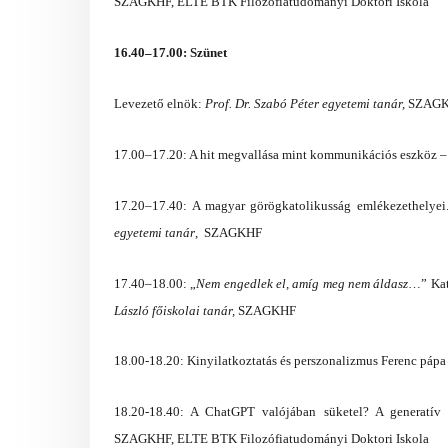
SZAGKHF, ELTE BTK Filozófiatudományi Doktori Iskola
16.40–17.00: Szünet
Levezető elnök:
Prof. Dr. Szabó Péter egyetemi tanár,
SZAGKH
17.00–17.20: A hit megvallása mint kommunikációs eszköz 
17.20–17.40:
A magyar görögkatolikusság emlékezethelyei.
egyetemi tanár
, SZAGKHF
17.40–18.00:
„
Nem engedlek el, amíg meg nem áldasz
…” Kat
László főiskolai tanár,
SZAGKHF
18.00-18.20: Kinyilatkoztatás és perszonalizmus Ferenc pá
18.20-18.40: A ChatGPT valójában süketel? A generatív
SZAGKHF,
ELTE BTK Filozófiatudományi Doktori Iskola