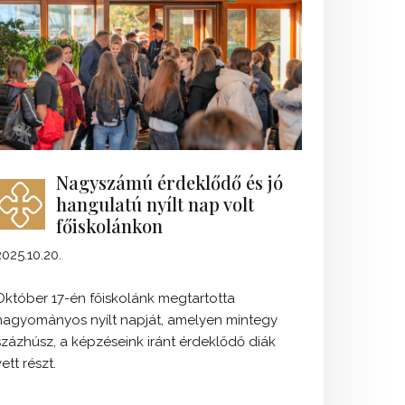
Nagyszámú érdeklődő és jó
hangulatú nyílt nap volt
főiskolánkon
2025.10.20.
Október 17-én főiskolánk megtartotta
hagyományos nyílt napját, amelyen mintegy
százhúsz, a képzéseink iránt érdeklődő diák
vett részt.