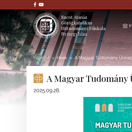
;
Szent Atanáz
Görögkatolikus
I
Hittudományi Főiskola
Nyíregyháza
Főoldal
Hírek
A Magyar Tudomány Ünnepe
A Magyar Tudomány Ü
2025.09.28.