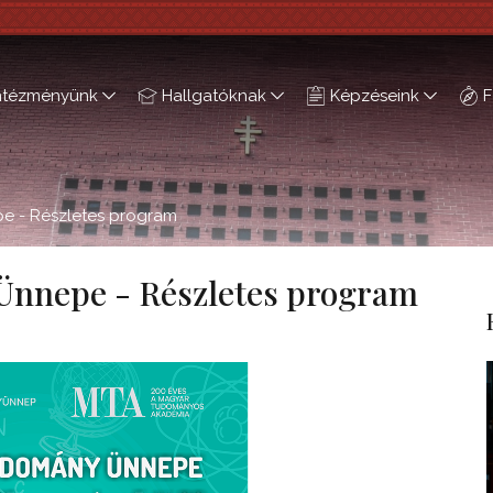
ntézményünk
Hallgatóknak
Képzéseink
F
 - Részletes program
nnepe - Részletes program