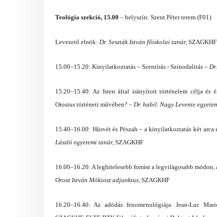
Teológia szekció, 15.00
–
helyszín: Szent Péter terem (F01)
Levezető elnök:
Dr. Seszták István főiskolai tanár,
SZAGK
15.00–15.20: Kinyilatkoztatás – Szentírás - Szinodalitás –
Dr
15.20–15.40: Az Isten által irányított történelem célja és 
Orosius történeti művében? –
Dr. habil. Nagy Levente egyete
15.40–16.00: Húsvét és Pészah – a kinyilatkoztatás két arca
László egyetemi tanár,
SZAGKHF
16.00–16.20: A leghitelesebb forrást a legvilágosabb módon,
Orosz István Mókiosz adjunktus
, SZAGKHF
16.20–16.40: Az adódás fenomenológiája. Jean-Luc Mari