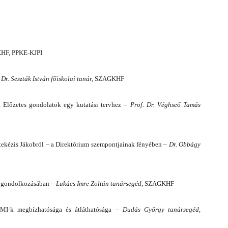
F, PPKE-KJPI
–
Dr. Seszták István főiskolai tanár,
SZAGKHF
 Előzetes gondolatok egy kutatási tervhez –
Prof.
Dr. Véghseő Tamás
ekézis Jákobról – a Direktórium szempontjainak fényében
–
Dr. Obbágy
pa gondolkozásában –
Lukács Imre Zoltán
tanársegéd,
SZAGKHF
 MI-k megbízhatósága és átláthatósága –
Dudás György
tanársegéd,