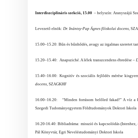
Interdiszciplináris szekció, 15.00
–
helyszín: Aranyszájú Sz
Levezető elnök:
Dr. Inántsy-Pap Ágnes főiskolai docens
, SZ
15.00–15.20: Bűn és bűnhődés, avagy az irgalmas szeretet tan
15.20–15.40: Anapsziché. A lélek transzcendens ébredése –
D
15.40–16.
00:
Kognitív és szociális fejlődés mérése kisgy
docens,
SZAGKHF
16.00–16.20: “Minden forrásom belőled fakad!” A víz a B
Szegedi Tudományegyetem Földtudományok Doktori Iskola
16.20-16.40: Bibliadráma: misszió és kapcsolódás (Istenhe
Pál Könyvtár,
Egri Neveléstudományi Doktori Iskola