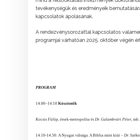
mind a felsőoktatási intézmények doktorandu
tevékenységük és eredményeik bemutatására,
kapcsolatok ápolásának.
A rendezvénysorozattal kapcsolatos valamen
programjai várhatóan 2025. október végén ér
PROGRAM
14.00–14.10
Köszöntők
Kocsis Fülöp,
érsek-metropolita és
Dr. Galambvári Péter
, mb.
14.10-14.50: A Nyugat válsága. A Biblia mint kiút –
Dr. Széke