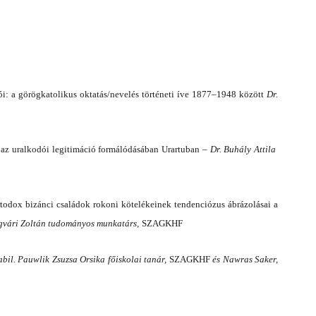
: a görögkatolikus oktatás/nevelés történeti íve 1877–1948 között
Dr.
” az uralkodói legitimáció formálódásában Urartuban –
Dr. Buhály Attila
todox bizánci családok rokoni kötelékeinek tendenciózus ábrázolásai a
egvári Zoltán tudományos munkatárs,
SZAGKHF
abil. Pauwlik Zsuzsa Orsika főiskolai tanár,
SZAGKHF
és Nawras Saker,