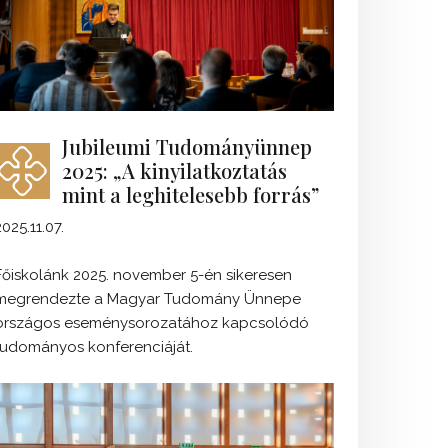
Jubileumi Tudományünnep
2025: „A kinyilatkoztatás
mint a leghitelesebb forrás”
2025.11.07.
Főiskolánk 2025. november 5-én sikeresen
megrendezte a Magyar Tudomány Ünnepe
országos eseménysorozatához kapcsolódó
tudományos konferenciáját.