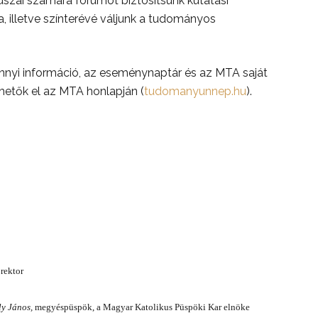
szai számára fórumot biztosítsunk kutatási
 illetve színterévé váljunk a tudományos
nyi információ, az eseménynaptár és az MTA saját
hetők el az MTA honlapján (
tudomanyunnep.hu
).
 rektor
ly János,
megyéspüspök, a Magyar Katolikus Püspöki Kar elnöke