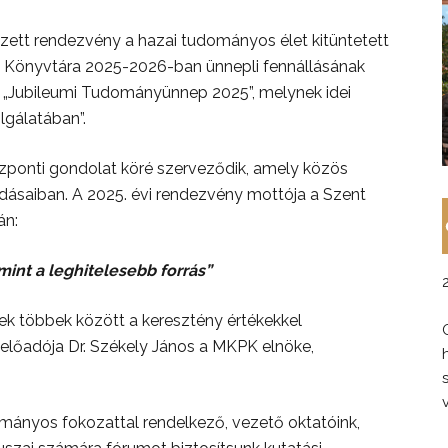
tt rendezvény a hazai tudományos élet kitüntetett
 Könyvtára 2025-2026-ban ünnepli fennállásának
én „Jubileumi Tudományünnep 2025”, melynek idei
lgálatában”.
nti gondolat köré szerveződik, amely közös
ásaiban. A 2025. évi rendezvény mottója a Szent
án:
mint a leghitelesebb forrás”
ek többek között a keresztény értékekkel
 előadója Dr. Székely János a MKPK elnöke,
ományos fokozattal rendelkező, vezető oktatóink,