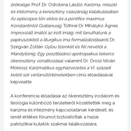
öröksége
; Prof. Dr. Odrobina László
Karizma, misszió
és intézmény a keresztény császárság kialakulásában.
Az episcopos tōn ektos és a pontifex maximus
Konstantintól Gratianusig
; Tóthné Dr. Mihálykó Ágnes
Improvizált imától az írott imáig: mit tanulhatunk a
papiruszokból a liturgikus ima formalizálódásáról;
Dr.
Szegvári Zoltán
Gylou tizenkét és fél nevétől a
Mandylionig. Egy posztbizánci apotropaikus tekercs
ókeresztény vonatkozásai;
valamint Dr. Orosz István
Mókiosz
Karizmatikus egyházvezetés a VI. századi
keleti szír vértanútörténetekben
című előadásával
képviselte.
A konferencia előadásai az ókeresztény irodalom és
teológia különböző területeiről közelítették meg a
karizma és intézmény kapcsolatának kérdését, és
ismét értékes fórumot biztosítottak a hazai
patrisztikai kutatók szakmai találkozására.