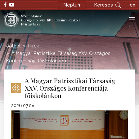
;
Neptun
Keresés
en
Szent Atanáz
Görögkatolikus Hittudományi Főiskola
Nyíregyháza
Főoldal
Hírek
A Magyar Patrisztikai Társaság XXV. Országos
Konferenciája főiskolánkon
A Magyar Patrisztikai Társaság
XXV. Országos Konferenciája
főiskolánkon
2026.07.08.