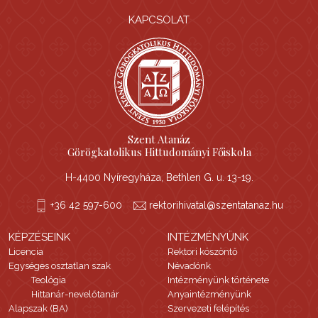
KAPCSOLAT
Szent Atanáz
Görögkatolikus Hittudományi Főiskola
H-4400 Nyíregyháza, Bethlen G. u. 13-19.
+36 42 597-600
rektorihivatal@szentatanaz.hu
KÉPZÉSEINK
INTÉZMÉNYÜNK
Licencia
Rektori köszöntő
Egységes osztatlan szak
Névadónk
Teológia
Intézményünk története
Hittanár-nevelőtanár
Anyaintézményünk
Alapszak (BA)
Szervezeti felépítés