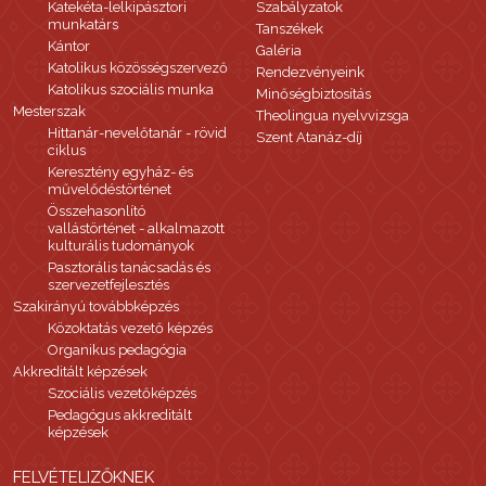
Katekéta-lelkipásztori
Szabályzatok
munkatárs
Tanszékek
Kántor
Galéria
Katolikus közösségszervező
Rendezvényeink
Katolikus szociális munka
Minőségbiztosítás
Mesterszak
Theolingua nyelvvizsga
Hittanár-nevelőtanár - rövid
Szent Atanáz-díj
ciklus
Keresztény egyház- és
művelődéstörténet
Összehasonlító
vallástörténet - alkalmazott
kulturális tudományok
Pasztorális tanácsadás és
szervezetfejlesztés
Szakirányú továbbképzés
Közoktatás vezető képzés
Organikus pedagógia
Akkreditált képzések
Szociális vezetőképzés
Pedagógus akkreditált
képzések
FELVÉTELIZŐKNEK