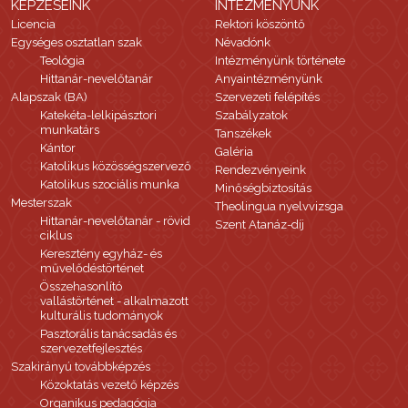
KÉPZÉSEINK
INTÉZMÉNYÜNK
Licencia
Rektori köszöntő
Egységes osztatlan szak
Névadónk
Teológia
Intézményünk története
Hittanár-nevelőtanár
Anyaintézményünk
Alapszak (BA)
Szervezeti felépítés
Katekéta-lelkipásztori
Szabályzatok
munkatárs
Tanszékek
Kántor
Galéria
Katolikus közösségszervező
Rendezvényeink
Katolikus szociális munka
Minőségbiztosítás
Mesterszak
Theolingua nyelvvizsga
Hittanár-nevelőtanár - rövid
Szent Atanáz-díj
ciklus
Keresztény egyház- és
művelődéstörténet
Összehasonlító
vallástörténet - alkalmazott
kulturális tudományok
Pasztorális tanácsadás és
szervezetfejlesztés
Szakirányú továbbképzés
Közoktatás vezető képzés
Organikus pedagógia