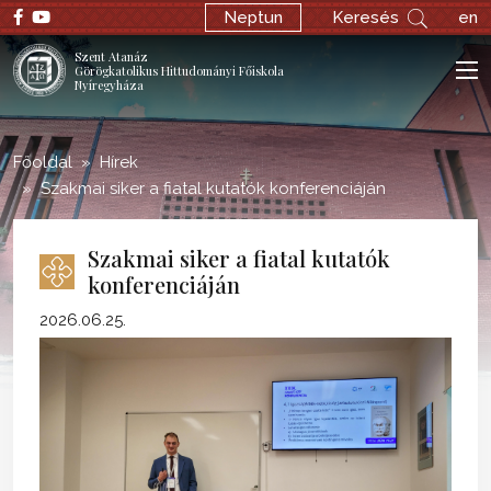
;
Neptun
Keresés
en
Szent Atanáz
Görögkatolikus Hittudományi Főiskola
Nyíregyháza
Főoldal
Hírek
Szakmai siker a fiatal kutatók konferenciáján
Szakmai siker a fiatal kutatók
konferenciáján
2026.06.25.