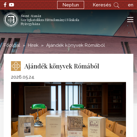
;
Neptun
Keresés
en
Szent Atanáz
Görögkatolikus Hittudományi Főiskola
Nyíregyháza
Főoldal
Hírek
Ajándék könyvek Rómából
Ajándék könyvek Rómából
2026.05.24.