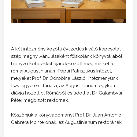
A két intézmény közötti évtizedes kiváló kapcsolat
szép megnyilvánulásaként főiskolánk könyvtárából
hiányzó kötetekkel ajándékozott meg minket a
római Augustinianum Pápai Patrisztikus Intézet,
melyeket Prof. Dr. Odrobina László, intézményünk
tszv. egyetemi tanára, az Augustinianum egykori
diákja hozott el Rómából és adott át Dr. Galambvári
Péter megbízott rektornak.
Köszönjük a könyvadományt Prof. Dr. Juan Antonio
Cabrera Monteronak, az Augustinianum rektorának!