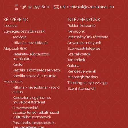
+36 42 597-600
rektorihivatal@szentatanaz.hu
KÉPZÉSEINK
INTÉZMÉNYÜNK
Licencia
Rektori köszöntő
Egységes osztatlan szak
Névadónk
Teológia
Intézményünk története
Hittanár-nevelőtanár
Anyaintézményünk
Alapszak (BA)
Szervezeti felépítés
Katekéta-lelkipásztori
Szabályzatok
munkatárs
Tanszékek
Kántor
Galéria
Katolikus közösségszervező
Rendezvényeink
Katolikus szociális munka
Minőségbiztosítás
Mesterszak
Theolingua nyelvvizsga
Hittanár-nevelőtanár - rövid
Szent Atanáz-díj
ciklus
Keresztény egyház- és
művelődéstörténet
Összehasonlító
vallástörténet - alkalmazott
kulturális tudományok
Pasztorális tanácsadás és
szervezetfejlesztés