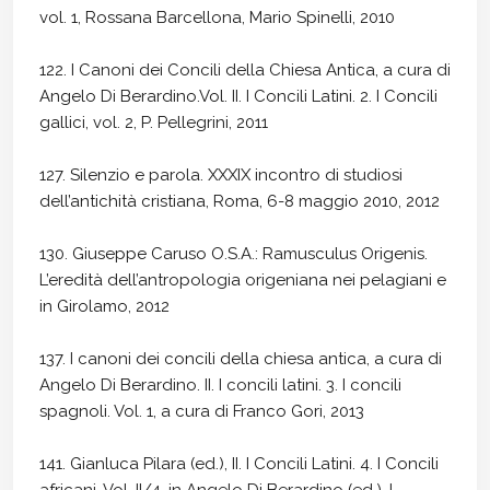
vol. 1, Rossana Barcellona, Mario Spinelli, 2010
122. I Canoni dei Concili della Chiesa Antica, a cura di
Angelo Di Berardino.Vol. II. I Concili Latini. 2. I Concili
gallici, vol. 2, P. Pellegrini, 2011
127. Silenzio e parola. XXXIX incontro di studiosi
dell’antichità cristiana, Roma, 6-8 maggio 2010, 2012
130. Giuseppe Caruso O.S.A.: Ramusculus Origenis.
L’eredità dell’antropologia origeniana nei pelagiani e
in Girolamo, 2012
137. I canoni dei concili della chiesa antica, a cura di
Angelo Di Berardino. II. I concili latini. 3. I concili
spagnoli. Vol. 1, a cura di Franco Gori, 2013
141. Gianluca Pilara (ed.), II. I Concili Latini. 4. I Concili
africani, Vol. II/4, in Angelo Di Berardino (ed.), I