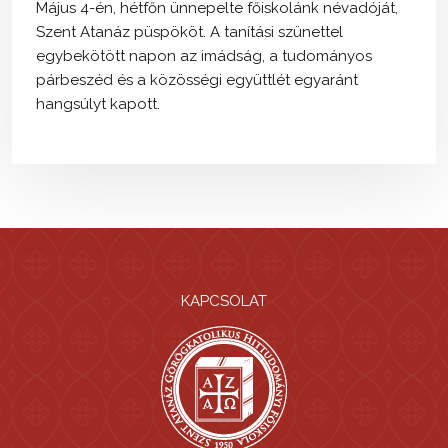
Május 4-én, hétfőn ünnepelte főiskolánk névadóját,
Szent Atanáz püspököt. A tanítási szünettel
egybekötött napon az imádság, a tudományos
párbeszéd és a közösségi együttlét egyaránt
hangsúlyt kapott.
KAPCSOLAT