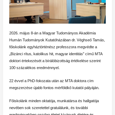
2026. május 8-án a Magyar Tudományos Akadémia
Humán Tudományok Kutatóházában dr. Véghseő Tamás,
főiskolánk egyháztörténész professzora megvédte a
„Bizánci rítus, katolikus hit, magyar identitás” című MTA
doktori értekezését a bírálóbizottság értékelése szerint
100 százalékos eredménnyel.
22 évvel a PhD-fokozata után az MTA doktora cím
megszerzése újabb fontos mérföldkő kutatói pályáján.
Főiskolánk minden oktatója, munkatársa és hallgatója
nevében sok szeretettel gratulálunk, és további
eredményekben gazdag életet kívánunk életére és