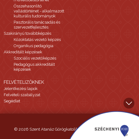
Összehasonlító
vallástörténet - alkalmazott
kulturális tudományok
Pasztorális tanácsadás és
szervezetfejlesztés
Szakirányú továbbképzés
Közoktatás vezető képzés
Organikus pedagógia
Akkreditált képzések
Szociális vezetőképzés
Pedagógus akkreditált
képzések
FELVÉTELIZŐKNEK
Jelentkezési lapok
Felvételi szabályzat
Segédlet
© 2026 Szent Atanáz Görögkatolikus Hittudományi Főiskola