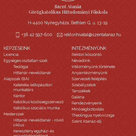
Szent Atanáz
Görögkatolikus Hittudományi Főiskola
H-4400 Nyíregyháza, Bethlen G. u. 13-19.
+36 42 597-600
rektorihivatal@szentatanaz.hu
KÉPZÉSEINK
INTÉZMÉNYÜNK
Licencia
Rektori köszöntő
Egységes osztatlan szak
Névadónk
Teológia
Intézményünk története
Hittanár-nevelőtanár
Anyaintézményünk
Alapszak (BA)
Szervezeti felépítés
Katekéta-lelkipásztori
Szabályzatok
munkatárs
Tanszékek
Kántor
Galéria
Katolikus közösségszervező
Rendezvényeink
Katolikus szociális munka
Minőségbiztosítás
Mesterszak
Theolingua nyelvvizsga
Hittanár-nevelőtanár - rövid
Szent Atanáz-díj
ciklus
Keresztény egyház- és
művelődéstörténet