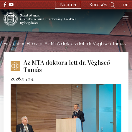
;
Neptun
Keresés
en
Szent Atanáz
Görögkatolikus Hittudományi Főiskola
Nyíregyháza
Főoldal
Hírek
Az MTA doktora lett dr. Véghseő Tamás
Az MTA doktora lett dr. Véghseő
Tamás
2026.05.09.