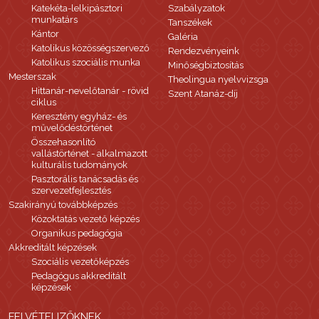
Katekéta-lelkipásztori
Szabályzatok
munkatárs
Tanszékek
Kántor
Galéria
Katolikus közösségszervező
Rendezvényeink
Katolikus szociális munka
Minőségbiztosítás
Mesterszak
Theolingua nyelvvizsga
Hittanár-nevelőtanár - rövid
Szent Atanáz-díj
ciklus
Keresztény egyház- és
művelődéstörténet
Összehasonlító
vallástörténet - alkalmazott
kulturális tudományok
Pasztorális tanácsadás és
szervezetfejlesztés
Szakirányú továbbképzés
Közoktatás vezető képzés
Organikus pedagógia
Akkreditált képzések
Szociális vezetőképzés
Pedagógus akkreditált
képzések
FELVÉTELIZŐKNEK