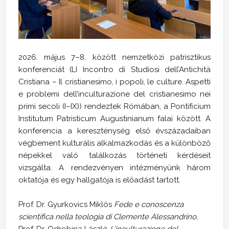
2026. május 7–8. között nemzetközi patrisztikus
konferenciát (LI Incontro di Studiosi dell’Antichità
Cristiana – Il cristianesimo, i popoli, le culture. Aspetti
e problemi dell’inculturazione del cristianesimo nei
primi secoli (I–IX)) rendeztek Rómában, a Pontificium
Institutum Patristicum Augustinianum falai között. A
konferencia a kereszténység első évszázadaiban
végbement kulturális alkalmazkodás és a különböző
népekkel való találkozás történeti kérdéseit
vizsgálta. A rendezvényen intézményünk három
oktatója és egy hallgatója is előadást tartott.
Prof. Dr. Gyurkovics Miklós
Fede e conoscenza
scientifica nella teologia di Clemente Alessandrino
,
Prof. Dr. Odrobina László
L’inculturazione del