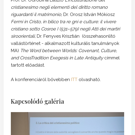
cristianesimo negli elementi del diritto romano
riguardanti il matrimonio
, Dr. Orosz István Mókiosz
Fermi in Cristo, in bilico tra re gni e culture: il vivere
cristiano sotto Cosroe I (531–579) negli Atti dei martiri
siroorientali,
Dr. Fenyves Krisztián (összehasonlító
vallástörténet - alkalmazott kulturális tanulmányok
MA)
The Word between Worlds: Covenant, Culture,
and CrossTradition Exegesis in Late Antiquity
címmel
tartott előadást.
A konferenciáról bővebben
ITT
olvasható.
Kapcsolódó galéria