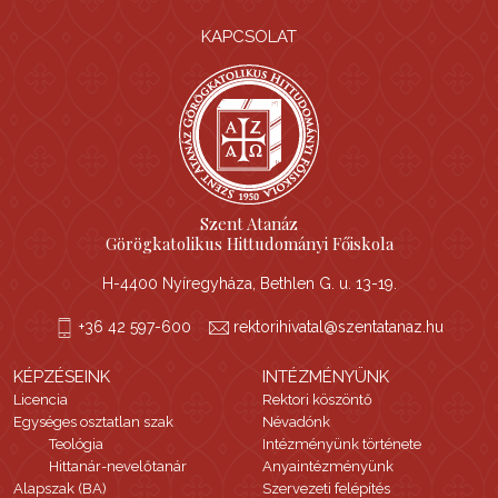
KAPCSOLAT
Szent Atanáz
Görögkatolikus Hittudományi Főiskola
H-4400 Nyíregyháza, Bethlen G. u. 13-19.
+36 42 597-600
rektorihivatal@szentatanaz.hu
KÉPZÉSEINK
INTÉZMÉNYÜNK
Licencia
Rektori köszöntő
Egységes osztatlan szak
Névadónk
Teológia
Intézményünk története
Hittanár-nevelőtanár
Anyaintézményünk
Alapszak (BA)
Szervezeti felépítés