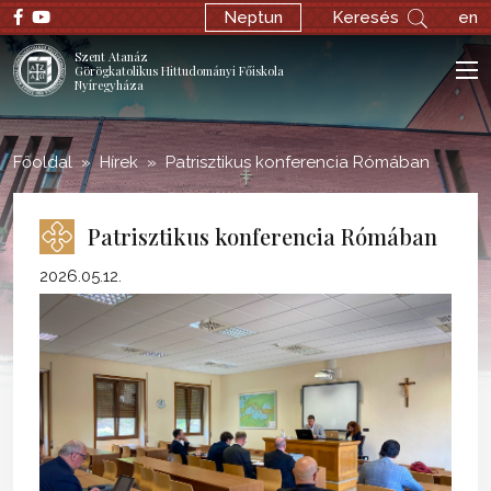
;
Neptun
Keresés
en
Szent Atanáz
Görögkatolikus Hittudományi Főiskola
Nyíregyháza
Főoldal
Hírek
Patrisztikus konferencia Rómában
Patrisztikus konferencia Rómában
2026.05.12.