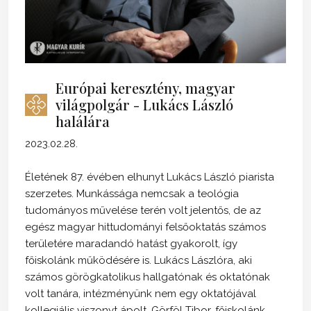
Európai keresztény, magyar
világpolgár - Lukács László
halálára
2023.02.28.
Életének 87. évében elhunyt Lukács László piarista
szerzetes. Munkássága nemcsak a teológia
tudományos művelése terén volt jelentős, de az
egész magyar hittudományi felsőoktatás számos
területére maradandó hatást gyakorolt, így
főiskolánk működésére is. Lukács Lászlóra, aki
számos görögkatolikus hallgatónak és oktatónak
volt tanára, intézményünk nem egy oktatójával
kollegiális viszonyt ápolt, Görföl Tibor, főiskolánk