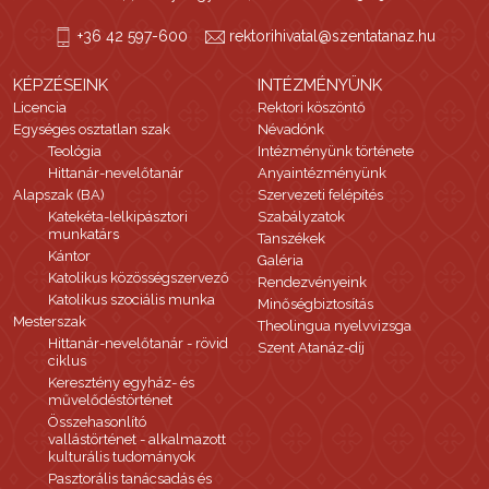
+36 42 597-600
rektorihivatal@szentatanaz.hu
KÉPZÉSEINK
INTÉZMÉNYÜNK
Licencia
Rektori köszöntő
Egységes osztatlan szak
Névadónk
Teológia
Intézményünk története
Hittanár-nevelőtanár
Anyaintézményünk
Alapszak (BA)
Szervezeti felépítés
Katekéta-lelkipásztori
Szabályzatok
munkatárs
Tanszékek
Kántor
Galéria
Katolikus közösségszervező
Rendezvényeink
Katolikus szociális munka
Minőségbiztosítás
Mesterszak
Theolingua nyelvvizsga
Hittanár-nevelőtanár - rövid
Szent Atanáz-díj
ciklus
Keresztény egyház- és
művelődéstörténet
Összehasonlító
vallástörténet - alkalmazott
kulturális tudományok
Pasztorális tanácsadás és