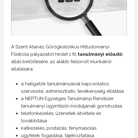
A Szent Atanáz Görögkatolikus Hittudományi
Főiskola pályázatot hirdet 1 fő
tanulmányi előadó
i
állás
betöltésére, az alább felsorolt munkakör
ellátására:
a hallgatók tanulmányaival kapcsolatos
szervezési, adminisztratív, tevékenység ellátása
a NEPTUN Egységes Tanulmányi Rendszer
tanulmányi ügyintézői moduljának gondozása
telefonkezelés, üzenetek átvétele és
továbbítása
iratkezelés, postázás, fénymásolás
ügyfelek fogadása, tájékoztatása