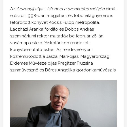
Az
Arszenyij atya - Istennel a szenvedés mélyén
című,
először 1998-ban megjelent és több világnyelvre is
lefordított könyvet Kocsis Fülöp metropolita,
Laczházi Aranka fordító és Dobos András
szemináriumi rektor mutatták be február 26-án,
vasárnap este a főiskolánkon rendezett
könyvbemutató esten. Az rendezvényen
közreműködött a Jászai Mari-díjas, Magyarország
Érdemes Művésze díjas Pregitzer Fruzsina
színművésznő és Béres Angelika gordonkaművész is.