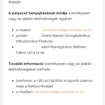
alapján
A pályázat benyújtásának módja
személyesen
vagy az alábbi elérhetőségek egyikén:
e-mailen
:
rektorihivatal@szentatanaz.hu
postán:
Szent Atanáz Görögkatolikus
Hittudományi Főiskola,
4400 Nyíregyháza, Bethlen
Gábor utca 13-19.
További információ
személyesen vagy az alábbi
elérhetőségeken kérhető:
telefonon
: a +36/42/597600 központi számon
kérje a Rektori Hivatalt.
e-mailben
:
rektorihivatal@szentatanaz.hu