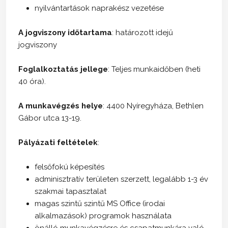
nyilvántartások naprakész vezetése
A jogviszony időtartama
: határozott idejű
jogviszony
Foglalkoztatás jellege
: Teljes munkaidőben (heti
40 óra).
A munkavégzés helye
: 4400 Nyíregyháza, Bethlen
Gábor utca 13-19.
Pályázati feltételek
:
felsőfokú képesítés
adminisztratív területen szerzett, legalább 1-3 év
szakmai tapasztalat
magas szintű szintű MS Office (irodai
alkalmazások) programok használata
önálló munkavégzésre és csapatmunkára való