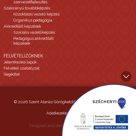
szervezetfejlesztés
Szakirányú továbbképzés
Közoktatás vezető képzés
Organikus pedagógia
Akkreditált képzések
Szociális vezetőképzés
Pedagógus akkreditált
képzések
FELVÉTELIZŐKNEK
Jelentkezési lapok
Felvételi szabályzat
Segédlet
© 2026 Szent Atanáz Görögkatolikus Hittudományi Főiskola
Adatkezelési tájékoztató
Designed and developed by