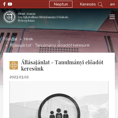
;
Neptun
Keresés
en
Szent Atanáz
Görögkatolikus Hittudományi Főiskola
Nyíregyháza
Főoldal
Hírek
Állásajánlat - Tanulmányi előadót keresünk
Állásajánlat - Tanulmányi előadót
keresünk
2023.03.02.