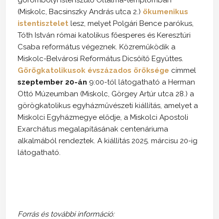
(Miskolc, Bacsinszky András utca 2.)
ökumenikus
istentisztelet
lesz, melyet Polgári Bence parókus,
Tóth István római katolikus főesperes és Keresztúri
Csaba református végeznek. Közreműködik a
Miskolc-Belvárosi Református Dicsőítő Együttes.
Görögkatolikusok évszázados öröksége
címmel
szeptember 20-án
9:00-tól látogatható a Herman
Ottó Múzeumban (Miskolc, Görgey Artúr utca 28.) a
görögkatolikus egyházművészeti kiállítás, amelyet a
Miskolci Egyházmegye elődje, a Miskolci Apostoli
Exarchátus megalapításának centenáriuma
alkalmából rendeztek. A kiállítás 2025. márcisu 20-ig
látogatható.
Forrás és további információ: