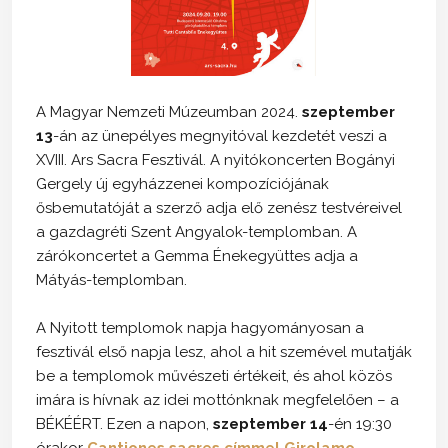
A Magyar Nemzeti Múzeumban 2024.
szeptember
13
-án az ünepélyes megnyitóval kezdetét veszi a
XVIII. Ars Sacra Fesztivál. A nyitókoncerten Bogányi
Gergely új egyházzenei kompozíciójának
ősbemutatóját a szerző adja elő zenész testvéreivel
a gazdagréti Szent Angyalok-templomban. A
zárókoncertet a Gemma Énekegyüttes adja a
Mátyás-templomban.
A Nyitott templomok napja hagyományosan a
fesztivál első napja lesz, ahol a hit szemével mutatják
be a templomok művészeti értékeit, és ahol közös
imára is hívnak az idei mottónknak megfelelően – a
BÉKÉÉRT. Ezen a napon,
szeptember 14
-én 19:30
órakor
Cantiones sacres címmel Girolamo