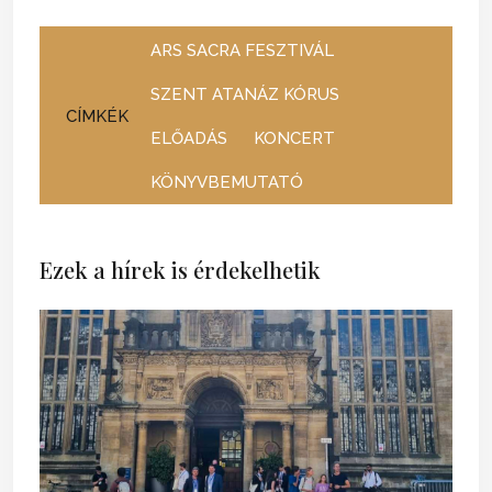
ARS SACRA FESZTIVÁL
SZENT ATANÁZ KÓRUS
CÍMKÉK
ELŐADÁS
KONCERT
KÖNYVBEMUTATÓ
Ezek a hírek is érdekelhetik