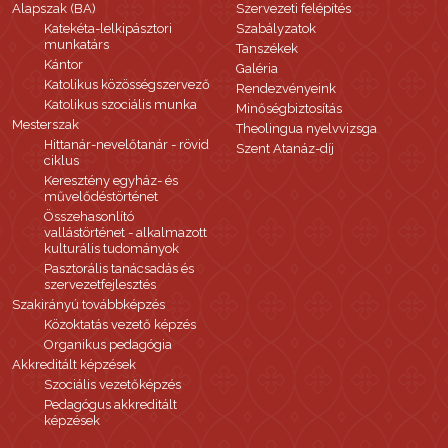
Alapszak (BA)
Szervezeti felépítés
Katekéta-lelkipásztori
Szabályzatok
munkatárs
Tanszékek
Kántor
Galéria
Katolikus közösségszervező
Rendezvényeink
Katolikus szociális munka
Minőségbiztosítás
Mesterszak
Theolingua nyelvvizsga
Hittanár-nevelőtanár - rövid
Szent Atanáz-díj
ciklus
Keresztény egyház- és
művelődéstörténet
Összehasonlító
vallástörténet - alkalmazott
kulturális tudományok
Pasztorális tanácsadás és
szervezetfejlesztés
Szakirányú továbbképzés
Közoktatás vezető képzés
Organikus pedagógia
Akkreditált képzések
Szociális vezetőképzés
Pedagógus akkreditált
képzések