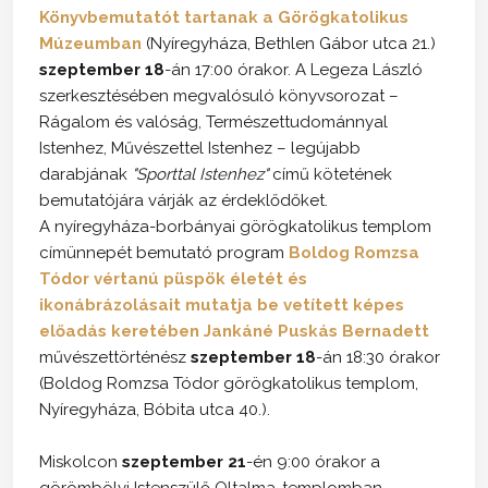
Könyvbemutatót tartanak a Görögkatolikus
Múzeumban
(Nyíregyháza, Bethlen Gábor utca 21.)
szeptember 18
-án 17:00 órakor. A Legeza László
szerkesztésében megvalósuló könyvsorozat –
Rágalom és valóság, Természettudománnyal
Istenhez, Művészettel Istenhez – legújabb
darabjának
"Sporttal Istenhez"
című kötetének
bemutatójára várják az érdeklődőket.
A nyíregyháza-borbányai görögkatolikus templom
címünnepét bemutató program
Boldog Romzsa
Tódor vértanú püspök életét és
ikonábrázolásait mutatja be vetített képes
előadás keretében Jankáné Puskás Bernadett
művészettörténész
szeptember 18
-án 18:30 órakor
(Boldog Romzsa Tódor görögkatolikus templom,
Nyíregyháza, Bóbita utca 40.).
Miskolcon
szeptember 21
-én 9:00 órakor a
görömbölyi Istenszülő Oltalma-templomban