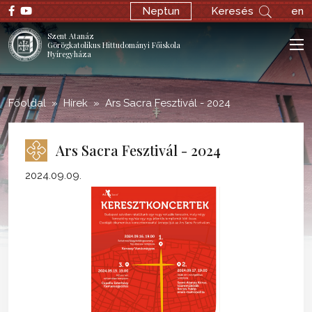
;
Neptun
Keresés
en
Szent Atanáz
Görögkatolikus Hittudományi Főiskola
Nyíregyháza
Főoldal
Hírek
Ars Sacra Fesztivál - 2024
Ars Sacra Fesztivál - 2024
2024.09.09.