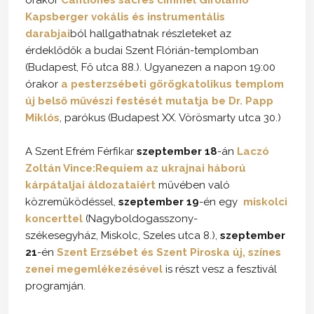
Kapsberger vokális és instrumentális
darabjai
ból hallgathatnak részleteket az
érdeklődők a budai Szent Flórián-templomban
(Budapest, Fő utca 88.). Ugyanezen a napon 19:00
órakor
a pesterzsébeti görögkatolikus templom
új belső művészi festését mutatja be Dr. Papp
Miklós
, parókus (Budapest XX. Vörösmarty utca 30.)
A Szent Efrém Férfikar
szeptember 18
-án
Laczó
Zoltán Vince:Requiem az ukrajnai háború
kárpátaljai áldozataiért
művében való
közreműködéssel,
szeptember 19
-én egy
miskolci
koncerttel
(Nagyboldogasszony-
székesegyház,
Miskolc, Szeles utca 8.),
szeptember
21
-én
Szent Erzsébet és Szent Piroska új, színes
zenei megemlékezésével
is részt vesz a fesztivál
programján.