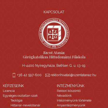
KAPCSOLAT
Szent Atanáz
Görögkatolikus Hittudományi Főiskola
H-4400 Nyíregyháza, Bethlen G. u. 13-19.
+36 42 597-600
rektorihivatal@szentatanaz.hu
KÉPZÉSEINK
INTÉZMÉNYÜNK
Licencia
Rektori köszöntő
Egységes osztatlan szak
Névadónk
Teológia
Intézményünk története
Hittanár-nevelőtanár
Anyaintézményünk