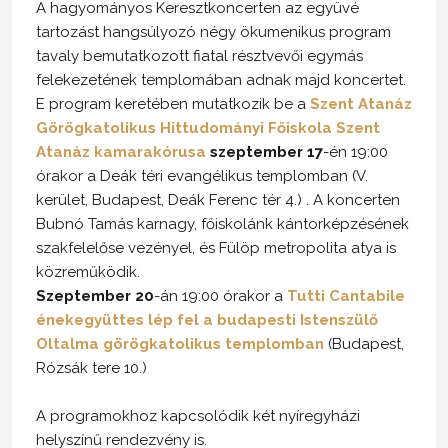
A hagyományos Keresztkoncerten az együvé
tartozást hangsúlyozó négy ökumenikus program
tavaly bemutatkozott fiatal résztvevői egymás
felekezetének templomában adnak majd koncertet.
E program keretében mutatkozik be a
Szent Atanáz
Görögkatolikus Hittudományi Főiskola Szent
Atanáz kamarakórusa
szeptember 17
-én 19:00
órakor a Deák téri evangélikus templomban (V.
kerület, Budapest, Deák Ferenc tér 4.) . A koncerten
Bubnó Tamás karnagy, főiskolánk kántorképzésének
szakfelelőse vezényel, és Fülöp metropolita atya is
közreműködik.
Szeptember 20
-án 19:00 órakor a
Tutti Cantabile
énekegyüttes lép fel a budapesti Istenszülő
Oltalma görögkatolikus templomban
(Budapest,
Rózsák tere 10.)
A programokhoz kapcsolódik két nyíregyházi
helyszínű rendezvény is.