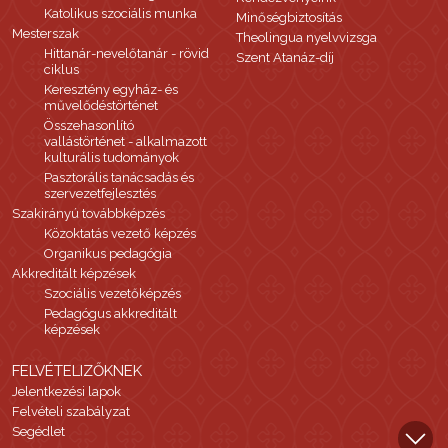
Katolikus szociális munka
Minőségbiztosítás
Mesterszak
Theolingua nyelvvizsga
Hittanár-nevelőtanár - rövid
Szent Atanáz-díj
ciklus
Keresztény egyház- és
művelődéstörténet
Összehasonlító
vallástörténet - alkalmazott
kulturális tudományok
Pasztorális tanácsadás és
szervezetfejlesztés
Szakirányú továbbképzés
Közoktatás vezető képzés
Organikus pedagógia
Akkreditált képzések
Szociális vezetőképzés
Pedagógus akkreditált
képzések
FELVÉTELIZŐKNEK
Jelentkezési lapok
Felvételi szabályzat
Segédlet