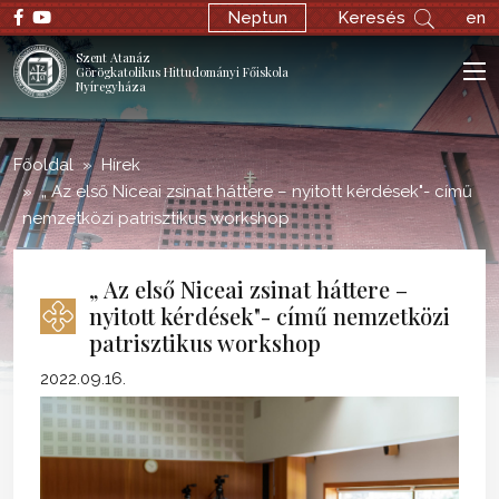
;
Neptun
Keresés
en
Szent Atanáz
Görögkatolikus Hittudományi Főiskola
Nyíregyháza
Főoldal
Hírek
„ Az első Niceai zsinat háttere – nyitott kérdések"- című
nemzetközi patrisztikus workshop
„ Az első Niceai zsinat háttere –
nyitott kérdések"- című nemzetközi
patrisztikus workshop
2022.09.16.