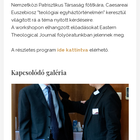
Nemzetközi Patrisztikus Társaság főtitkára, Caesareai
Euszebiosz "teológiai egyháztörténelmén" keresztül
világított rá a téma nyitott kérdéseire.
A workshopon elhangzott előadásokat Eastern
Theological Journal folyóiratunkban jelennek meg.
A részletes program
ide kattintva
elérhető.
Kapcsolódó galéria