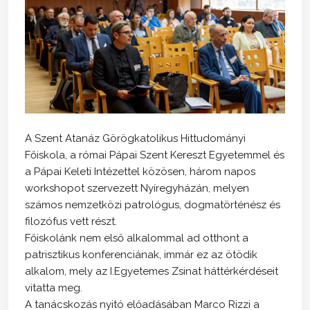
A Szent Atanáz Görögkatolikus Hittudományi
Főiskola, a római Pápai Szent Kereszt Egyetemmel és
a Pápai Keleti Intézettel közösen, három napos
workshopot szervezett Nyíregyházán, melyen
számos nemzetközi patrológus, dogmatörténész és
filozófus vett részt.
Főiskolánk nem első alkalommal ad otthont a
patrisztikus konferenciának, immár ez az ötödik
alkalom, mely az I.Egyetemes Zsinat háttérkérdéseit
vitatta meg.
A tanácskozás nyitó előadásában Marco Rizzi a