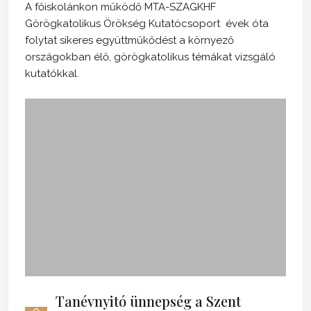
A főiskolánkon működő MTA-SZAGKHF
Görögkatolikus Örökség Kutatócsoport évek óta
folytat sikeres együttműkődést a környező
országokban élő, görögkatolikus témákat vizsgáló
kutatókkal.
Tanévnyitó ünnepség a Szent