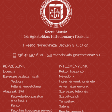
Szent Atanáz
Görögkatolikus Hittudományi Főiskola
H-4400 Nyíregyháza, Bethlen G. u. 13-19.
+36 42 597-600
rektorihivatal@szentatanaz.hu
KÉPZÉSEINK
INTÉZMÉNYÜNK
Licencia
Rektori köszöntő
Egységes osztatlan szak
Névadónk
Teológia
Intézményünk története
Hittanár-nevelőtanár
Anyaintézményünk
Alapszak (BA)
Szervezeti felépítés
Katekéta-lelkipásztori
Szabályzatok
munkatárs
Tanszékek
Kántor
Galéria
Katolikus közösségszervező
Rendezvényeink