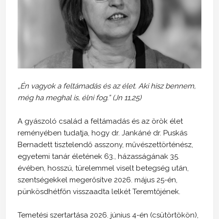
„Én vagyok a feltámadás és az élet. Aki hisz bennem,
még ha meghal is, élni fog.” (Jn 11,25)
A gyászoló család a feltámadás és az örök élet
reményében tudatja, hogy dr. Jankáné dr. Puskás
Bernadett tisztelendő asszony, művészettörténész,
egyetemi tanár életének 63., házasságának 35.
évében, hosszú, türelemmel viselt betegség után,
szentségekkel megerősítve 2026. május 25-én,
pünkösdhétfőn visszaadta lelkét Teremtőjének.
Temetési szertartása 2026. június 4-én (csütörtökön),