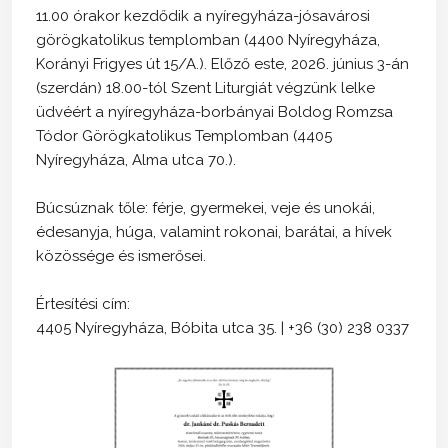
11.00 órakor kezdődik a nyíregyháza-jósavárosi
görögkatolikus templomban (4400 Nyíregyháza,
Korányi Frigyes út 15/A.). Előző este, 2026. június 3-án
(szerdán) 18.00-tól Szent Liturgiát végzünk lelke
üdvéért a nyíregyháza-borbányai Boldog Romzsa
Tódor Görögkatolikus Templomban (4405
Nyíregyháza, Alma utca 70.).
Búcsúznak tőle: férje, gyermekei, veje és unokái,
édesanyja, húga, valamint rokonai, barátai, a hívek
közössége és ismerősei.
Értesítési cím:
4405 Nyíregyháza, Bóbita utca 35. | +36 (30) 238 0337