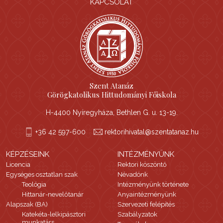
KAPCSOLAT
Szent Atanáz
Görögkatolikus Hittudományi Főiskola
H-4400 Nyíregyháza, Bethlen G. u. 13-19.
+36 42 597-600
rektorihivatal@szentatanaz.hu
KÉPZÉSEINK
INTÉZMÉNYÜNK
Licencia
Rektori köszöntő
Egységes osztatlan szak
Névadónk
Teológia
Intézményünk története
Hittanár-nevelőtanár
Anyaintézményünk
Alapszak (BA)
Szervezeti felépítés
Katekéta-lelkipásztori
Szabályzatok
munkatárs