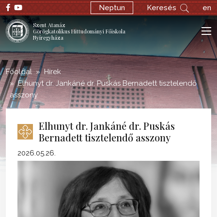
;
Neptun
Keresés
en
Szent Atanáz
Görögkatolikus Hittudományi Főiskola
Nyíregyháza
Főoldal
Hírek
Elhunyt dr. Jankáné dr. Puskás Bernadett tisztelendő
asszony
Elhunyt dr. Jankáné dr. Puskás
Bernadett tisztelendő asszony
2026.05.26.