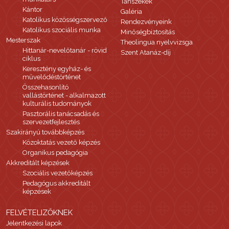
Tanszékek
Kántor
Galéria
Katolikus közösségszervező
Rendezvényeink
Katolikus szociális munka
Minőségbiztosítás
Mesterszak
Theolingua nyelvvizsga
Hittanár-nevelőtanár - rövid
Szent Atanáz-díj
ciklus
Keresztény egyház- és
művelődéstörténet
Összehasonlító
vallástörténet - alkalmazott
kulturális tudományok
Pasztorális tanácsadás és
szervezetfejlesztés
Szakirányú továbbképzés
Közoktatás vezető képzés
Organikus pedagógia
Akkreditált képzések
Szociális vezetőképzés
Pedagógus akkreditált
képzések
FELVÉTELIZŐKNEK
Jelentkezési lapok