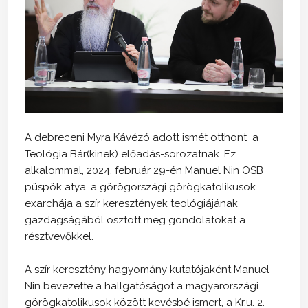
A debreceni Myra Kávézó adott ismét otthont a
Teológia Bár(kinek) előadás-sorozatnak. Ez
alkalommal, 2024. február 29-én Manuel Nin OSB
püspök atya, a görögországi görögkatolikusok
exarchája a szír keresztények teológiájának
gazdagságából osztott meg gondolatokat a
résztvevőkkel.
A szír keresztény hagyomány kutatójaként Manuel
Nin bevezette a hallgatóságot a magyarországi
görögkatolikusok között kevésbé ismert, a Kr.u. 2.