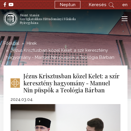
;
Neptun
Keresés
en
Szent Atanáz
Görögkatolikus Hittudományi Főiskola
Nyíregyháza
Főoldal
Hírek
Jézus Krisztusban közel Kelet: a szír keresztény
hagyomány - Manuel Nin püspök a Teológia Bárban
Jézus Krisztusban közel Kelet: a szír
keresztény hagyomány - Manuel
Nin püspök a Teológia Bárban
2024.03.04.