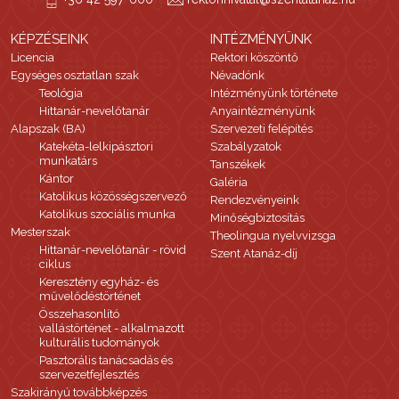
KÉPZÉSEINK
INTÉZMÉNYÜNK
Licencia
Rektori köszöntő
Egységes osztatlan szak
Névadónk
Teológia
Intézményünk története
Hittanár-nevelőtanár
Anyaintézményünk
Alapszak (BA)
Szervezeti felépítés
Katekéta-lelkipásztori
Szabályzatok
munkatárs
Tanszékek
Kántor
Galéria
Katolikus közösségszervező
Rendezvényeink
Katolikus szociális munka
Minőségbiztosítás
Mesterszak
Theolingua nyelvvizsga
Hittanár-nevelőtanár - rövid
Szent Atanáz-díj
ciklus
Keresztény egyház- és
művelődéstörténet
Összehasonlító
vallástörténet - alkalmazott
kulturális tudományok
Pasztorális tanácsadás és
szervezetfejlesztés
Szakirányú továbbképzés