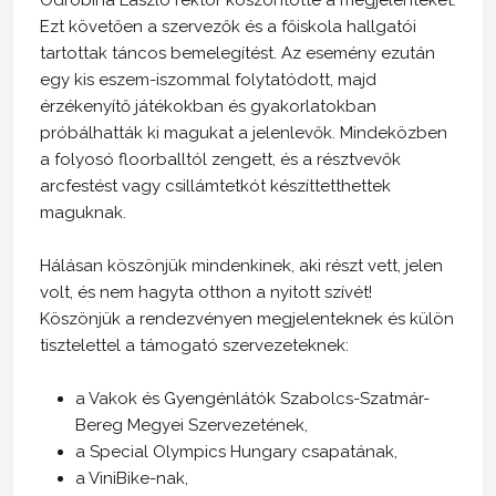
Ezt követően a szervezők és a főiskola hallgatói
tartottak táncos bemelegítést. Az esemény ezután
egy kis eszem-iszommal folytatódott, majd
érzékenyítő játékokban és gyakorlatokban
próbálhatták ki magukat a jelenlevők. Mindeközben
a folyosó floorballtól zengett, és a résztvevők
arcfestést vagy csillámtetkót készíttetthettek
maguknak.
Hálásan köszönjük mindenkinek, aki részt vett, jelen
volt, és nem hagyta otthon a nyitott szívét!
Köszönjük a rendezvényen megjelenteknek és külön
tisztelettel a támogató szervezeteknek:
a Vakok és Gyengénlátók Szabolcs-Szatmár-
Bereg Megyei Szervezetének,
a Special Olympics Hungary csapatának,
a ViniBike-nak,