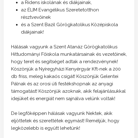
a Ridens iskolának és diákjainak,
az ÉLIM Evangélikus Szeretetotthon
résztvevőinek
és a Szent Bazil Görögkatolikus Középiskola
diákjainak!
Hálásak vagyunk a Szent Atanáz Görögkatolikus
Hittudományi Főiskola munkatársainak és vezetőinek,
hogy teret és segítséget adtak a rendezvénynek!
Köszönjük a Nyíregyházi Kenyérgyár Kft-nek a 200
db friss, meleg kakaós csigát! Köszönjük Gelentei
Pálnak és az orosi úti festékshopnak az anyagi
támogatást! Köszönjük azoknak, akik felajánlásukkal
idejüket és energiát nem sajnálva velünk voltak!
De legfőképpen hálásak vagyunk Nektek, akik
eljöttetek és szerettétek egymást! Reméljük, hogy
legközelebb is együtt lehetünk!