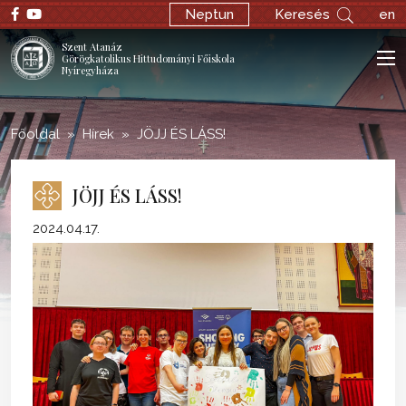
;
Neptun
Keresés
en
Szent Atanáz
Görögkatolikus Hittudományi Főiskola
Nyíregyháza
Főoldal
Hírek
JÖJJ ÉS LÁSS!
JÖJJ ÉS LÁSS!
2024.04.17.