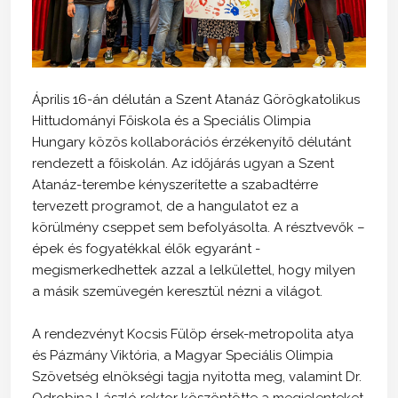
Április 16-án délután a Szent Atanáz Görögkatolikus
Hittudományi Főiskola és a Speciális Olimpia
Hungary közös kollaborációs érzékenyítő délutánt
rendezett a főiskolán. Az időjárás ugyan a Szent
Atanáz-terembe kényszerítette a szabadtérre
tervezett programot, de a hangulatot ez a
körülmény cseppet sem befolyásolta. A résztvevők –
épek és fogyatékkal élők egyaránt -
megismerkedhettek azzal a lelkülettel, hogy milyen
a másik szemüvegén keresztül nézni a világot.
A rendezvényt Kocsis Fülöp érsek-metropolita atya
és Pázmány Viktória, a Magyar Speciális Olimpia
Szövetség elnökségi tagja nyitotta meg, valamint Dr.
Odrobina László rektor köszöntötte a megjelenteket.