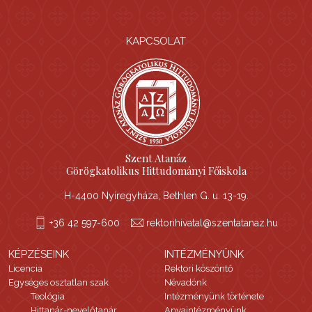
KAPCSOLAT
Szent Atanáz
Görögkatolikus Hittudományi Főiskola
H-4400 Nyíregyháza, Bethlen G. u. 13-19.
+36 42 597-600
rektorihivatal@szentatanaz.hu
KÉPZÉSEINK
INTÉZMÉNYÜNK
Licencia
Rektori köszöntő
Egységes osztatlan szak
Névadónk
Teológia
Intézményünk története
Hittanár-nevelőtanár
Anyaintézményünk