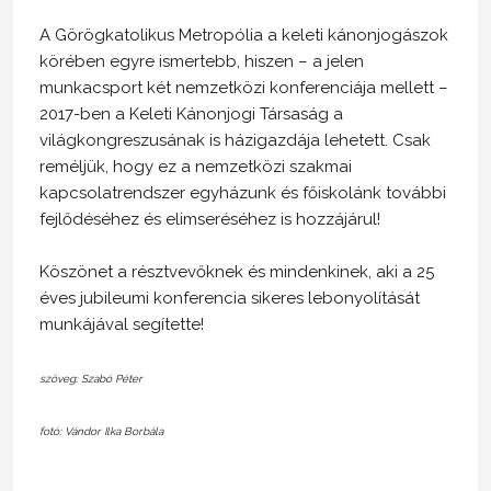
A Görögkatolikus Metropólia a keleti kánonjogászok
körében egyre ismertebb, hiszen – a jelen
munkacsport két nemzetközi konferenciája mellett –
2017-ben a Keleti Kánonjogi Társaság a
világkongreszusának is házigazdája lehetett. Csak
reméljük, hogy ez a nemzetközi szakmai
kapcsolatrendszer egyházunk és főiskolánk további
fejlődéséhez és elimseréséhez is hozzájárul!
Köszönet a résztvevőknek és mindenkinek, aki a 25
éves jubileumi konferencia sikeres lebonyolítását
munkájával segítette!
szöveg: Szabó Péter
fotó: Vándor Ilka Borbála