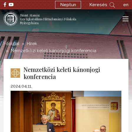
;
Neptun
Keresés
en
Szent Atanáz
Görögkatolikus Hittudományi Főiskola
Nyíregyháza
Főoldal
Hírek
Nemzetközi keleti kánonjogi konferencia
Nemzetközi keleti kánonjogi
konferencia
2024.04.11.