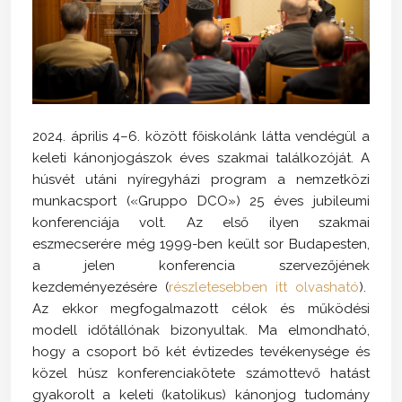
2024. április 4–6. között főiskolánk látta vendégül a
keleti kánonjogászok éves szakmai találkozóját. A
húsvét utáni nyíregyházi program a nemzetközi
munkacsport («Gruppo DCO») 25 éves jubileumi
konferenciája volt. Az első ilyen szakmai
eszmecserére még 1999-ben keült sor Budapesten,
a jelen konferencia szervezőjének
kezdeményezésére (
részletesebben itt olvasható
).
Az ekkor megfogalmazott célok és működési
modell időtállónak bizonyultak. Ma elmondható,
hogy a csoport bő két évtizedes tevékenysége és
közel húsz konferenciakötete számottevő hatást
gyakorolt a keleti (katolikus) kánonjog tudomány