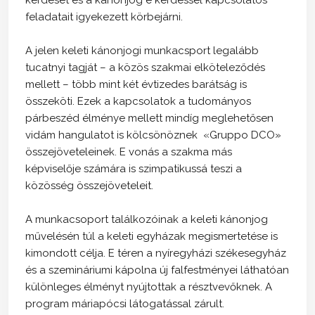
feladatait igyekezett körbejárni.
A jelen keleti kánonjogi munkacsport legalább
tucatnyi tagját – a közös szakmai elköteleződés
mellett – több mint két évtizedes barátság is
összeköti. Ezek a kapcsolatok a tudományos
párbeszéd élménye mellett mindíg meglehetősen
vidám hangulatot is kölcsönöznek «Gruppo DCO»
összejöveteleinek. E vonás a szakma más
képviselője számára is szimpatikussá teszi a
közösség összejöveteleit.
A munkacsoport találkozóinak a keleti kánonjog
művelésén túl a keleti egyházak megismertetése is
kimondott célja. E téren a nyíregyházi székesegyház
és a szemináriumi kápolna új falfestményei láthatóan
különleges élményt nyújtottak a résztvevőknek. A
program máriapócsi látogatással zárult.