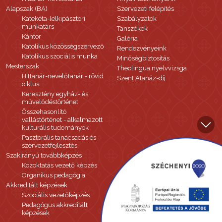
Alapszak (BA)
Szervezeti felépítés
Katekéta-lelkipásztori
Szabályzatok
munkatárs
Tanszékek
Kántor
Galéria
Katolikus közösségszervező
Rendezvényeink
Katolikus szociális munka
Minőségbiztosítás
Mesterszak
Theolingua nyelvvizsga
Hittanár-nevelőtanár - rövid
Szent Atanáz-díj
ciklus
Keresztény egyház- és
művelődéstörténet
Összehasonlító
vallástörténet - alkalmazott
kulturális tudományok
Pasztorális tanácsadás és
szervezetfejlesztés
Szakirányú továbbképzés
Közoktatás vezető képzés
Organikus pedagógia
Akkreditált képzések
Szociális vezetőképzés
Pedagógus akkreditált
képzések