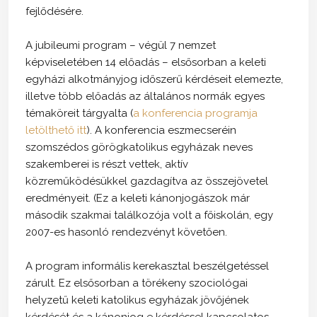
fejlődésére.
A jubileumi program – végül 7 nemzet
képviseletében 14 előadás – elsősorban a keleti
egyházi alkotmányjog időszerű kérdéseit elemezte,
illetve több előadás az általános normák egyes
témaköreit tárgyalta (
a konferencia programja
letölthető itt
). A konferencia eszmecseréin
szomszédos görögkatolikus egyházak neves
szakemberei is részt vettek, aktív
közreműködésükkel gazdagítva az összejövetel
eredményeit. (Ez a keleti kánonjogászok már
második szakmai találkozója volt a főiskolán, egy
2007-es hasonló rendezvényt követően.
A program informális kerekasztal beszélgetéssel
zárult. Ez elsősorban a törékeny szociológai
helyzetű keleti katolikus egyházak jövőjének
kérdését és a kánonjog e kérdéssel kapcsolatos