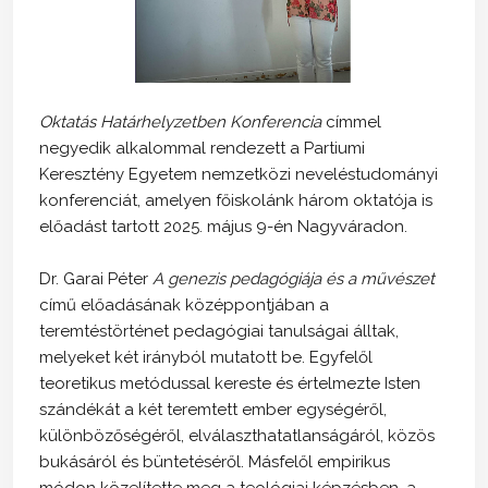
Oktatás Határhelyzetben Konferencia
címmel
negyedik alkalommal rendezett a Partiumi
Keresztény Egyetem nemzetközi neveléstudományi
konferenciát, amelyen főiskolánk három oktatója is
előadást tartott 2025. május 9-én Nagyváradon.
Dr. Garai Péter
A genezis pedagógiája és a művészet
című előadásának középpontjában a
teremtéstörténet pedagógiai tanulságai álltak,
melyeket két irányból mutatott be. Egyfelől
teoretikus metódussal kereste és értelmezte Isten
szándékát a két teremtett ember egységéről,
különbözőségéről, elválaszthatatlanságáról, közös
bukásáról és büntetéséről. Másfelől empirikus
módon közelítette meg a teológiai képzésben, a