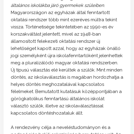
általános iskolákba járó gyermekek szüleiben
.
Magyarországon az egyházak által fenntartott
oktatási rendszer több mint ezeréves múltra tekint
vissza. Történetisége tekintetében az 1990-es év
korszakváltást jelentett, mivel az 1948-ban
államosított felekezeti oktatási rendszer új
lehetőséget kapott azzal, hogy az egyházak önálló
jogi személyként újra iskolafenntartóként jelenhettek
meg a pluralizálódó magyar oktatási rendszerben.
Új típusú választás elé kerültek a szülők. Mint minden
döntés, az iskolaválasztás is magában hordozhatja a
helyes döntés meghozatalával kapcsolatos
félelmeket. Bemutatott kutatásuk középpontjában a
görögkatolikus fenntartású általános iskolát
választó szülők, illetve az iskolaválasztással
kapcsolatos döntéshozataluk állt.
A rendezvény célja a neveléstudományon és a