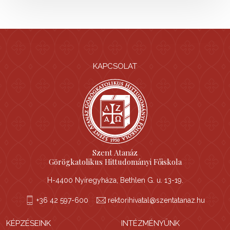
KAPCSOLAT
Szent Atanáz
Görögkatolikus Hittudományi Főiskola
H-4400 Nyíregyháza, Bethlen G. u. 13-19.
+36 42 597-600
rektorihivatal@szentatanaz.hu
KÉPZÉSEINK
INTÉZMÉNYÜNK