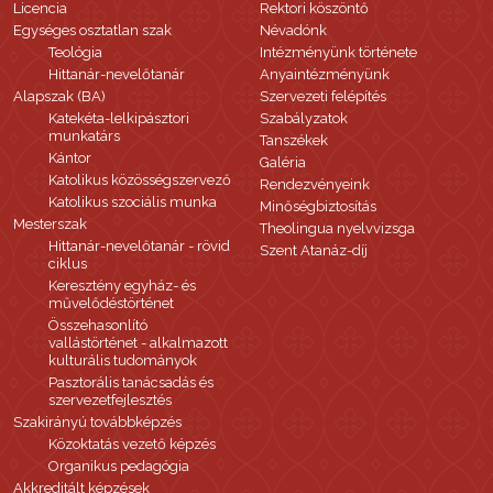
Licencia
Rektori köszöntő
Egységes osztatlan szak
Névadónk
Teológia
Intézményünk története
Hittanár-nevelőtanár
Anyaintézményünk
Alapszak (BA)
Szervezeti felépítés
Katekéta-lelkipásztori
Szabályzatok
munkatárs
Tanszékek
Kántor
Galéria
Katolikus közösségszervező
Rendezvényeink
Katolikus szociális munka
Minőségbiztosítás
Mesterszak
Theolingua nyelvvizsga
Hittanár-nevelőtanár - rövid
Szent Atanáz-díj
ciklus
Keresztény egyház- és
művelődéstörténet
Összehasonlító
vallástörténet - alkalmazott
kulturális tudományok
Pasztorális tanácsadás és
szervezetfejlesztés
Szakirányú továbbképzés
Közoktatás vezető képzés
Organikus pedagógia
Akkreditált képzések