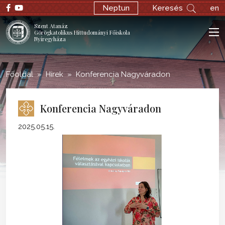
;
Neptun
Keresés
en
Szent Atanáz
Görögkatolikus Hittudományi Főiskola
Nyíregyháza
Főoldal
Hírek
Konferencia Nagyváradon
Konferencia Nagyváradon
2025.05.15.