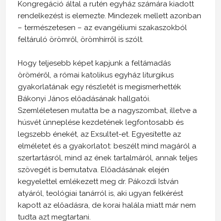
Kongregáció által a rutén egyház számára kiadott
rendelkezést is elemezte. Mindezek mellett azonban
– természetesen – az evangéliumi szakaszokból
feltáruló örömről, örömhírről is szólt.
Hogy teljesebb képet kapjunk a feltámadás
öröméről, a római katolikus egyház liturgikus
gyakorlatának egy részletét is megismerhették
Bákonyi János előadásának hallgatói.
Szemléletesen mutatta be a nagyszombat, illetve a
húsvét ünneplése kezdetének legfontosabb és
legszebb énekét, az Exsultet-et. Egyesítette az
elméletet és a gyakorlatot: beszélt mind magáról a
szertartásról, mind az ének tartalmáról, annak teljes
szövegét is bemutatva. Előadásának elején
kegyelettel emlékezett meg dr. Pákozdi István
atyáról, teológiai tanárról is, aki ugyan felkérést
kapott az előadásra, de korai halála miatt már nem
tudta azt megtartani.