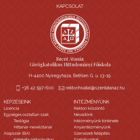
KAPCSOLAT
Szent Atanáz
Görögkatolikus Hittudományi Főiskola
H-4400 Nyíregyháza, Bethlen G. u. 13-19.
+36 42 597-600
rektorihivatal@szentatanaz.hu
KÉPZÉSEINK
INTÉZMÉNYÜNK
Licencia
Rektori köszöntő
Egységes osztatlan szak
Névadónk
Teológia
Intézményünk története
Hittanár-nevelőtanár
Anyaintézményünk
Alapszak (BA)
Szervezeti felépítés
Katekéta-lelkipásztori
Szabályzatok