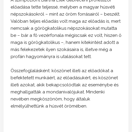
előadása tette teljessé, melyben a magyar húsvéti
népszokásokról – mint az öröm forrásairól – beszélt.
Valóban teljes előadás volt maga az előadás is, mert
nemcsak a görögkatolikus népszokásokat mutatta
be – bár a fő vezérfonala mégiscsak ez volt, hiszen ő
maga is görögkatolikus –, hanem kitekintést adott a
más felekezetek ilyen szokásaira is, illetve még a
profán hagyományra is utalásokat tett.
Összefoglalásként: köszönet illeti az előadókat a
befektetett munkáért, az előadásukért, és köszönet
illeti azokat, akik bekapcsolódtak az eseménybe és
meghallgatták a mondanivalójukat. Mindenki
nevében megköszönöm, hogy általuk
elmélyülhettünk a húsvét örömében.