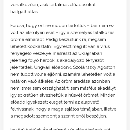
vonatkozóan, akik tartalmas előadásokat
hallgathattak.
Furcsa, hogy online módon tartottuk – bár nem ez
volt az első ilyen eset – így a személyes találkozás
öröme elmaradt. Pedig készültünk rá, mégsem
lehetett kockáztatni. Egyrészt még itt van a vírus
fenyegető veszélye, másrészt az Ukrajnában
jelenleg folyó harcok is akadályozó tényezőt
jelentettek. Ungvári előadónk, Szolánszky Ágoston
nem tudott volna eljönni, számára lehetetlen volt a
határon való átkelés. Az öröm áradása azonban
nem ismer sem országhatárt, sem másféle akadályt.
Így sokrétűen élvezhettük a húsvét örömét. Minden
előadó igyekezett eleget tenni az alapvető
felhívásnak, hogy a maga sajátos témájában, illetve
a megadott szempontja szerint erről beszéljen.
Így örülhettünk Ábel püspök úr előadásának, aki