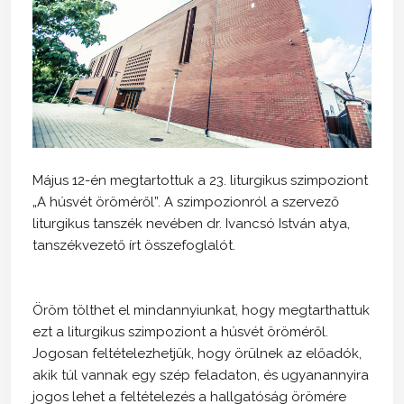
Május 12-én megtartottuk a 23. liturgikus szimpoziont
„A húsvét öröméről”. A szimpozionról a szervező
liturgikus tanszék nevében dr. Ivancsó István atya,
tanszékvezető írt összefoglalót.
Öröm tölthet el mindannyiunkat, hogy megtarthattuk
ezt a liturgikus szimpoziont a húsvét öröméről.
Jogosan feltételezhetjük, hogy örülnek az előadók,
akik túl vannak egy szép feladaton, és ugyanannyira
jogos lehet a feltételezés a hallgatóság örömére