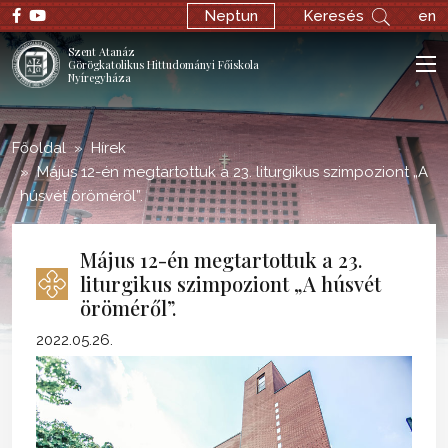
;
Neptun
Keresés
en
Szent Atanáz
Görögkatolikus Hittudományi Főiskola
Nyíregyháza
Főoldal
Hírek
Május 12-én megtartottuk a 23. liturgikus szimpoziont „A
húsvét öröméről”.
Május 12-én megtartottuk a 23.
liturgikus szimpoziont „A húsvét
öröméről”.
2022.05.26.