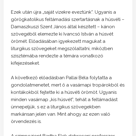
Ezek után újra „saját vizekre eveztünk”. Ugyanis a
görögkatolikus feltámadási szertartásnak a húsvéti –
Damaszkuszi Szent János által készített – kánon
szövegéből elemezte ki Ivancsó István a húsvét
örömét. Előadásában igyekezett magukat a
liturgikus szövegeket megszólaltatni, miközben
szisztémába rendezte a témára vonatkozó
kifejezéseket.
A következő előadásban Pallai Béla folytatta a
gondolatmenetet, mert ő a vasárnapi tropárokból és
kontákokból fejtette ki a húsvéti örömöt. Ugyanis
minden vasárnap „kis húsvét”, tehát a feltámadást
ünnepeljük, s ez a liturgikus szövegekben
markánsan jelen van. Mint ahogy az ezen való
örvendezés is.
A szimpoziont Bartha Elek debreceni professzor