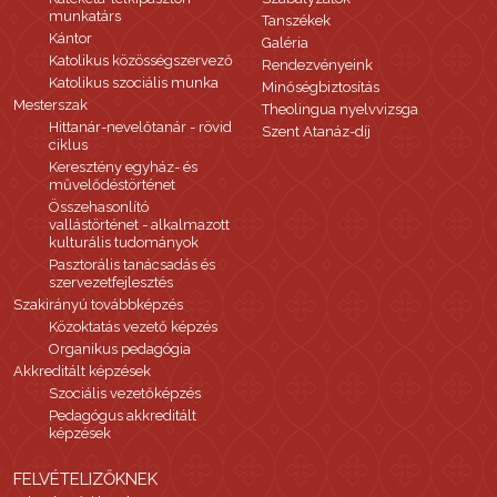
munkatárs
Tanszékek
Kántor
Galéria
Katolikus közösségszervező
Rendezvényeink
Katolikus szociális munka
Minőségbiztosítás
Mesterszak
Theolingua nyelvvizsga
Hittanár-nevelőtanár - rövid
Szent Atanáz-díj
ciklus
Keresztény egyház- és
művelődéstörténet
Összehasonlító
vallástörténet - alkalmazott
kulturális tudományok
Pasztorális tanácsadás és
szervezetfejlesztés
Szakirányú továbbképzés
Közoktatás vezető képzés
Organikus pedagógia
Akkreditált képzések
Szociális vezetőképzés
Pedagógus akkreditált
képzések
FELVÉTELIZŐKNEK