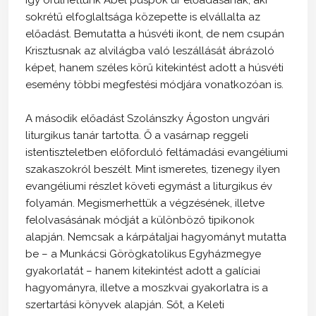
sokrétű elfoglaltsága közepette is elvállalta az
előadást. Bemutatta a húsvéti ikont, de nem csupán
Krisztusnak az alvilágba való leszállását ábrázoló
képet, hanem széles körű kitekintést adott a húsvéti
esemény többi megfestési módjára vonatkozóan is.
A második előadást Szolánszky Ágoston ungvári
liturgikus tanár tartotta. Ő a vasárnap reggeli
istentiszteletben előforduló feltámadási evangéliumi
szakaszokról beszélt. Mint ismeretes, tizenegy ilyen
evangéliumi részlet követi egymást a liturgikus év
folyamán. Megismerhettük a végzésének, illetve
felolvasásának módját a különböző tipikonok
alapján. Nemcsak a kárpátaljai hagyományt mutatta
be – a Munkácsi Görögkatolikus Egyházmegye
gyakorlatát – hanem kitekintést adott a galíciai
hagyományra, illetve a moszkvai gyakorlatra is a
szertartási könyvek alapján. Sőt, a Keleti