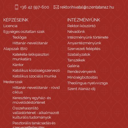
+36 42 597-600
rektorihivatal@szentatanaz.hu
KÉPZÉSEINK
INTÉZMÉNYÜNK
Licencia
Rektori köszöntő
Egységes osztatlan szak
Névadónk
Teológia
Intézményünk története
Hittanár-nevelőtanár
Anyaintézményünk
Alapszak (BA)
Szervezeti felépítés
Katekéta-lelkipásztori
Szabályzatok
munkatárs
Tanszékek
Kántor
Galéria
Katolikus közösségszervező
Rendezvényeink
Katolikus szociális munka
Minőségbiztosítás
Mesterszak
Theolingua nyelvvizsga
Hittanár-nevelőtanár - rövid
Szent Atanáz-díj
ciklus
Keresztény egyház- és
művelődéstörténet
Összehasonlító
vallástörténet - alkalmazott
kulturális tudományok
Pasztorális tanácsadás és
szervezetfejlesztés