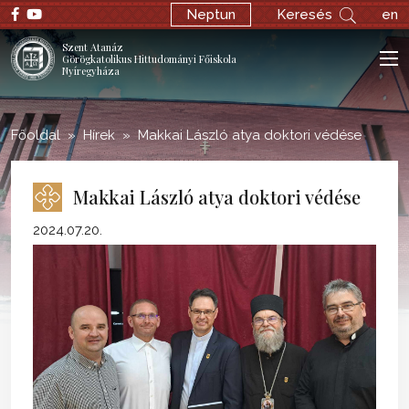
;
Neptun
Keresés
en
Szent Atanáz
Görögkatolikus Hittudományi Főiskola
Nyíregyháza
Főoldal
Hírek
Makkai László atya doktori védése
Makkai László atya doktori védése
2024.07.20.