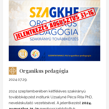
Organikus pedagógia
2024.07.29.
2024 szeptemberében kétféléves szakirányú
továbbképzést indítunk Uzsalyné Pécsi Rita PhD,
neveléskutató vezetésével. A jelentkezést
2024.
augusztus 31-ig
meghosszabbítottuk..