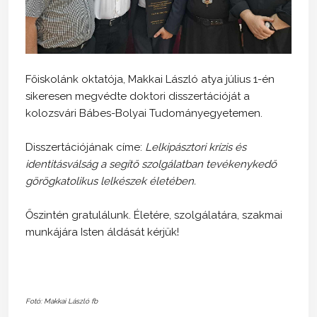
Főiskolánk oktatója, Makkai László atya július 1-én
sikeresen megvédte doktori disszertációját a
kolozsvári Bábes-Bolyai Tudományegyetemen.
Disszertációjának címe:
Lelkipásztori krízis és
identitásválság a segítő szolgálatban tevékenykedő
görögkatolikus lelkészek életében.
Őszintén gratulálunk. Életére, szolgálatára, szakmai
munkájára Isten áldását kérjük!
Fotó: Makkai László fb