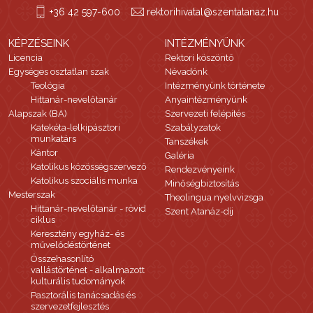
+36 42 597-600
rektorihivatal@szentatanaz.hu
KÉPZÉSEINK
INTÉZMÉNYÜNK
Licencia
Rektori köszöntő
Egységes osztatlan szak
Névadónk
Teológia
Intézményünk története
Hittanár-nevelőtanár
Anyaintézményünk
Alapszak (BA)
Szervezeti felépítés
Katekéta-lelkipásztori
Szabályzatok
munkatárs
Tanszékek
Kántor
Galéria
Katolikus közösségszervező
Rendezvényeink
Katolikus szociális munka
Minőségbiztosítás
Mesterszak
Theolingua nyelvvizsga
Hittanár-nevelőtanár - rövid
Szent Atanáz-díj
ciklus
Keresztény egyház- és
művelődéstörténet
Összehasonlító
vallástörténet - alkalmazott
kulturális tudományok
Pasztorális tanácsadás és
szervezetfejlesztés