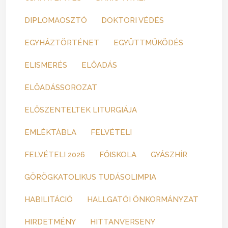
DIPLOMAOSZTÓ
DOKTORI VÉDÉS
EGYHÁZTÖRTÉNET
EGYÜTTMŰKÖDÉS
ELISMERÉS
ELŐADÁS
ELŐADÁSSOROZAT
ELŐSZENTELTEK LITURGIÁJA
EMLÉKTÁBLA
FELVÉTELI
FELVÉTELI 2026
FŐISKOLA
GYÁSZHÍR
GÖRÖGKATOLIKUS TUDÁSOLIMPIA
HABILITÁCIÓ
HALLGATÓI ÖNKORMÁNYZAT
HIRDETMÉNY
HITTANVERSENY