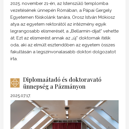
2025. november 21-én, az Istenszülő templomba
vezetésének ünnepén Rómában, a Pápai Gergely
Egyetemen főiskolánk tanára, Orosz István Mókiosz
atya az egyetem rektorától az intézmény egyik
legrangosabb elismerését, a „Bellarmin-díjat” vehette
át. Ezt az elismerést annak az „új” doktornak ítélik
oda, aki az elmúlt esztendőben az egyetem összes
fakultásán a legszínvonalasabb doktori dolgozatot
írta.
Diplomaátadó és doktoravató
ünnepség a Pázmányon
2025.07.17.