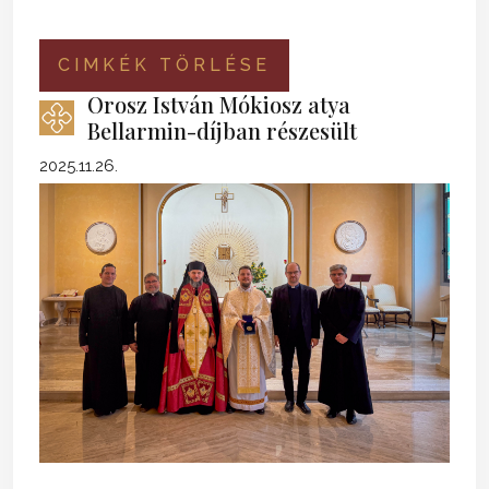
CIMKÉK TÖRLÉSE
Orosz István Mókiosz atya
Bellarmin-díjban részesült
2025.11.26.