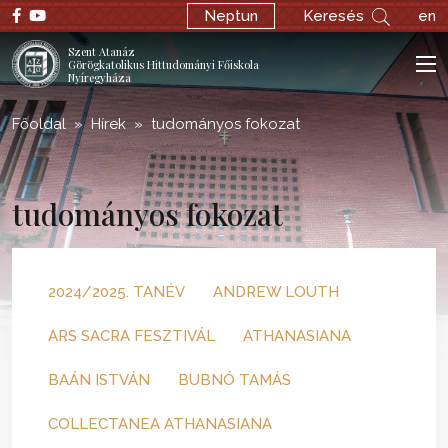
Neptun
Keresés
en
Szent Atanáz
Görögkatolikus Hittudományi Főiskola
Nyíregyháza
Főoldal
Hírek
tudományos fokozat
tudományos fokozat
2024/2025. TANÉV
ANDREW LOUTH
ARS SACRA FESZTIVÁL
ATHANASIANA
BAÁN ISTVÁN
BUBNÓ TAMÁS
COLLECTANEA ATHANASIANA