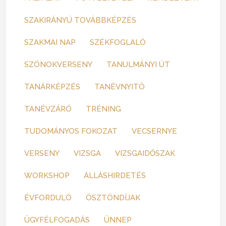
SZAKIRÁNYÚ TOVÁBBKÉPZÉS
SZAKMAI NAP
SZÉKFOGLALÓ
SZÓNOKVERSENY
TANULMÁNYI ÚT
TANÁRKÉPZÉS
TANÉVNYITÓ
TANÉVZÁRÓ
TRÉNING
TUDOMÁNYOS FOKOZAT
VECSERNYE
VERSENY
VIZSGA
VIZSGAIDŐSZAK
WORKSHOP
ÁLLÁSHIRDETÉS
ÉVFORDULÓ
ÖSZTÖNDÍJAK
ÜGYFÉLFOGADÁS
ÜNNEP