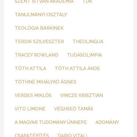
SZENT ISTVÁN AKADÉMIA
TDK
TANULMÁNYI OSZTÁLY
TEOLÓGIA BÁRKINEK
TERDIK SZILVESZTER
THEOLINGUA
TRACEY ROWLAND
TUDÁSOLIMPIA
TÓTH ATTILA
TÓTH ATTILA ÁKOS
TÓTHNÉ MIHÁLYKÓ ÁGNES
VERDES MIKLÓS
VINCZE KRISZTIÁN
VITO LIMONE
VÉGHSEŐ TAMÁS
A MAGYAR TUDOMÁNY ÜNNEPE
ADOMÁNY
CSAPATÉPÍTÉS
DARIO VITALI