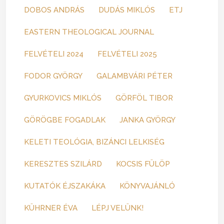
DOBOS ANDRÁS
DUDÁS MIKLÓS
ETJ
EASTERN THEOLOGICAL JOURNAL
FELVÉTELI 2024
FELVÉTELI 2025
FODOR GYÖRGY
GALAMBVÁRI PÉTER
GYURKOVICS MIKLÓS
GÖRFÖL TIBOR
GÖRÖGBE FOGADLAK
JANKA GYÖRGY
KELETI TEOLÓGIA, BIZÁNCI LELKISÉG
KERESZTES SZILÁRD
KOCSIS FÜLÖP
KUTATÓK ÉJSZAKÁKA
KÖNYVAJÁNLÓ
KÜHRNER ÉVA
LÉPJ VELÜNK!