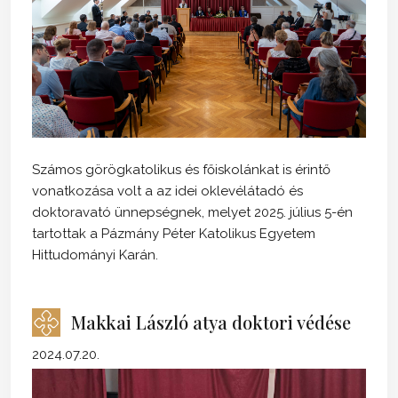
Számos görögkatolikus és főiskolánkat is érintő
vonatkozása volt a az idei oklevélátadó és
doktoravató ünnepségnek, melyet 2025. július 5-én
tartottak a Pázmány Péter Katolikus Egyetem
Hittudományi Karán.
Makkai László atya doktori védése
2024.07.20.