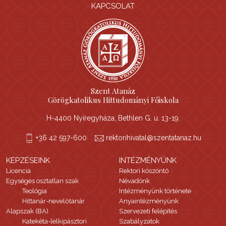
KAPCSOLAT
Szent Atanáz
Görögkatolikus Hittudományi Főiskola
H-4400 Nyíregyháza, Bethlen G. u. 13-19.
+36 42 597-600
rektorihivatal@szentatanaz.hu
KÉPZÉSEINK
INTÉZMÉNYÜNK
Licencia
Rektori köszöntő
Egységes osztatlan szak
Névadónk
Teológia
Intézményünk története
Hittanár-nevelőtanár
Anyaintézményünk
Alapszak (BA)
Szervezeti felépítés
Katekéta-lelkipásztori
Szabályzatok