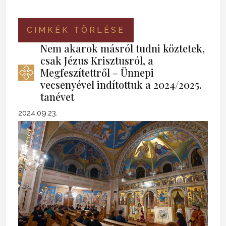
CIMKÉK TÖRLÉSE
Nem akarok másról tudni köztetek,
csak Jézus Krisztusról, a
Megfeszítettről – Ünnepi
vecsenyével indítottuk a 2024/2025.
tanévet
2024.09.23.