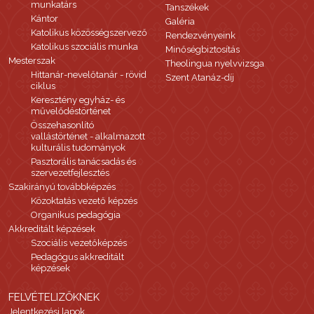
munkatárs
Tanszékek
Kántor
Galéria
Katolikus közösségszervező
Rendezvényeink
Katolikus szociális munka
Minőségbiztosítás
Mesterszak
Theolingua nyelvvizsga
Hittanár-nevelőtanár - rövid
Szent Atanáz-díj
ciklus
Keresztény egyház- és
művelődéstörténet
Összehasonlító
vallástörténet - alkalmazott
kulturális tudományok
Pasztorális tanácsadás és
szervezetfejlesztés
Szakirányú továbbképzés
Közoktatás vezető képzés
Organikus pedagógia
Akkreditált képzések
Szociális vezetőképzés
Pedagógus akkreditált
képzések
FELVÉTELIZŐKNEK
Jelentkezési lapok