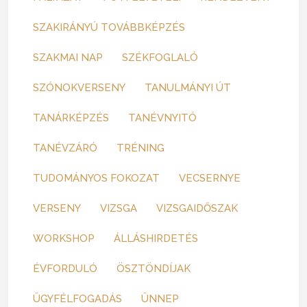
SZAKIRÁNYÚ TOVÁBBKÉPZÉS
SZAKMAI NAP
SZÉKFOGLALÓ
SZÓNOKVERSENY
TANULMÁNYI ÚT
TANÁRKÉPZÉS
TANÉVNYITÓ
TANÉVZÁRÓ
TRÉNING
TUDOMÁNYOS FOKOZAT
VECSERNYE
VERSENY
VIZSGA
VIZSGAIDŐSZAK
WORKSHOP
ÁLLÁSHIRDETÉS
ÉVFORDULÓ
ÖSZTÖNDÍJAK
ÜGYFÉLFOGADÁS
ÜNNEP