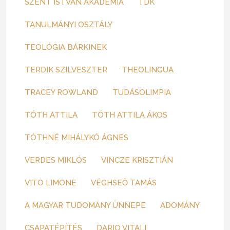
SZENT ISTVÁN AKADÉMIA
TDK
TANULMÁNYI OSZTÁLY
TEOLÓGIA BÁRKINEK
TERDIK SZILVESZTER
THEOLINGUA
TRACEY ROWLAND
TUDÁSOLIMPIA
TÓTH ATTILA
TÓTH ATTILA ÁKOS
TÓTHNÉ MIHÁLYKÓ ÁGNES
VERDES MIKLÓS
VINCZE KRISZTIÁN
VITO LIMONE
VÉGHSEŐ TAMÁS
A MAGYAR TUDOMÁNY ÜNNEPE
ADOMÁNY
CSAPATÉPÍTÉS
DARIO VITALI