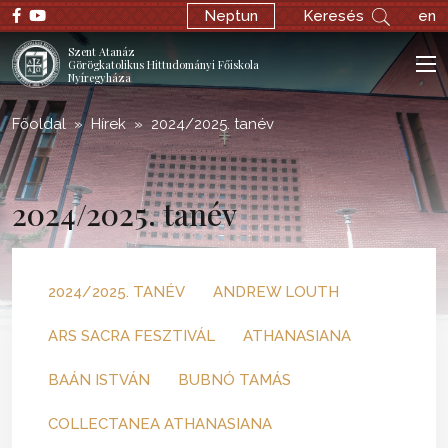
Neptun
Keresés
en
Szent Atanáz
Görögkatolikus Hittudományi Főiskola
Nyíregyháza
Főoldal
Hírek
2024/2025. tanév
2024/2025. tanév
2024/2025. TANÉV
ANDREW LOUTH
ARS SACRA FESZTIVÁL
ATHANASIANA
BAÁN ISTVÁN
BUBNÓ TAMÁS
COLLECTANEA ATHANASIANA