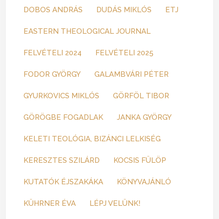
DOBOS ANDRÁS
DUDÁS MIKLÓS
ETJ
EASTERN THEOLOGICAL JOURNAL
FELVÉTELI 2024
FELVÉTELI 2025
FODOR GYÖRGY
GALAMBVÁRI PÉTER
GYURKOVICS MIKLÓS
GÖRFÖL TIBOR
GÖRÖGBE FOGADLAK
JANKA GYÖRGY
KELETI TEOLÓGIA, BIZÁNCI LELKISÉG
KERESZTES SZILÁRD
KOCSIS FÜLÖP
KUTATÓK ÉJSZAKÁKA
KÖNYVAJÁNLÓ
KÜHRNER ÉVA
LÉPJ VELÜNK!