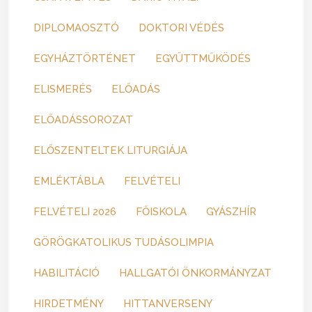
DIPLOMAOSZTÓ
DOKTORI VÉDÉS
EGYHÁZTÖRTÉNET
EGYÜTTMŰKÖDÉS
ELISMERÉS
ELŐADÁS
ELŐADÁSSOROZAT
ELŐSZENTELTEK LITURGIÁJA
EMLÉKTÁBLA
FELVÉTELI
FELVÉTELI 2026
FŐISKOLA
GYÁSZHÍR
GÖRÖGKATOLIKUS TUDÁSOLIMPIA
HABILITÁCIÓ
HALLGATÓI ÖNKORMÁNYZAT
HIRDETMÉNY
HITTANVERSENY