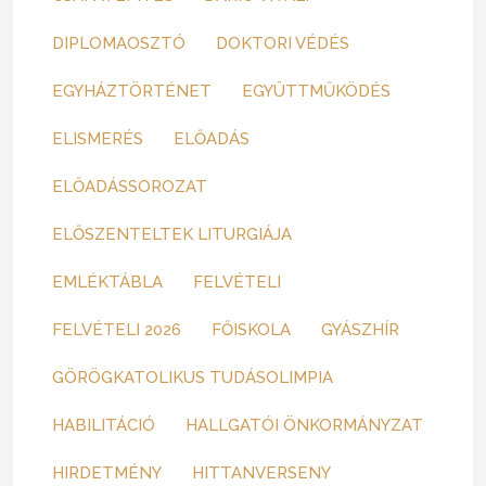
DIPLOMAOSZTÓ
DOKTORI VÉDÉS
EGYHÁZTÖRTÉNET
EGYÜTTMŰKÖDÉS
ELISMERÉS
ELŐADÁS
ELŐADÁSSOROZAT
ELŐSZENTELTEK LITURGIÁJA
EMLÉKTÁBLA
FELVÉTELI
FELVÉTELI 2026
FŐISKOLA
GYÁSZHÍR
GÖRÖGKATOLIKUS TUDÁSOLIMPIA
HABILITÁCIÓ
HALLGATÓI ÖNKORMÁNYZAT
HIRDETMÉNY
HITTANVERSENY