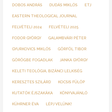
DOBOS ANDRÁS
DUDÁS MIKLÓS
ETJ
EASTERN THEOLOGICAL JOURNAL
FELVÉTELI 2024
FELVÉTELI 2025
FODOR GYÖRGY
GALAMBVÁRI PÉTER
GYURKOVICS MIKLÓS
GÖRFÖL TIBOR
GÖRÖGBE FOGADLAK
JANKA GYÖRGY
KELETI TEOLÓGIA, BIZÁNCI LELKISÉG
KERESZTES SZILÁRD
KOCSIS FÜLÖP
KUTATÓK ÉJSZAKÁKA
KÖNYVAJÁNLÓ
KÜHRNER ÉVA
LÉPJ VELÜNK!