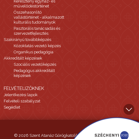
Keresztény egyház- és
művelődéstörténet
Összehasonlító
vallástörténet - alkalmazott
kulturális tudományok
Pasztorális tanácsadás és
szervezetfejlesztés
Szakirányú továbbképzés
Közoktatás vezető képzés
Organikus pedagógia
Akkreditált képzések
Szociális vezetőképzés
Pedagógus akkreditált
képzések
FELVÉTELIZŐKNEK
Jelentkezési lapok
Felvételi szabályzat
Segédlet
© 2026 Szent Atanáz Görögkatolikus Hittudományi Főiskola