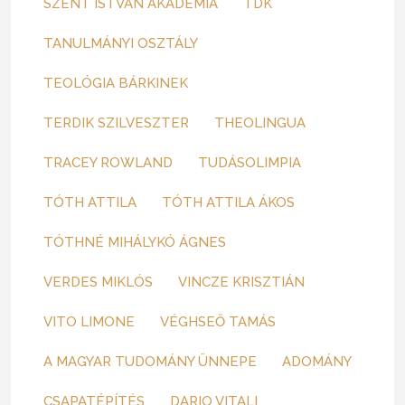
SZENT ISTVÁN AKADÉMIA
TDK
TANULMÁNYI OSZTÁLY
TEOLÓGIA BÁRKINEK
TERDIK SZILVESZTER
THEOLINGUA
TRACEY ROWLAND
TUDÁSOLIMPIA
TÓTH ATTILA
TÓTH ATTILA ÁKOS
TÓTHNÉ MIHÁLYKÓ ÁGNES
VERDES MIKLÓS
VINCZE KRISZTIÁN
VITO LIMONE
VÉGHSEŐ TAMÁS
A MAGYAR TUDOMÁNY ÜNNEPE
ADOMÁNY
CSAPATÉPÍTÉS
DARIO VITALI