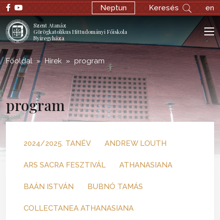
Neptun
Keresés
en
Szent Atanáz
Görögkatolikus Hittudományi Főiskola
Nyíregyháza
Főoldal
Hírek
program
program
2024/2025. TANÉV
ANDREW LOUTH
ARS SACRA FESZTIVÁL
ATHANASIANA
BAÁN ISTVÁN
BUBNÓ TAMÁS
COLLECTANEA ATHANASIANA