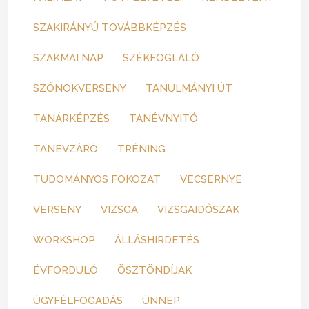
SZAKIRÁNYÚ TOVÁBBKÉPZÉS
SZAKMAI NAP
SZÉKFOGLALÓ
SZÓNOKVERSENY
TANULMÁNYI ÚT
TANÁRKÉPZÉS
TANÉVNYITÓ
TANÉVZÁRÓ
TRÉNING
TUDOMÁNYOS FOKOZAT
VECSERNYE
VERSENY
VIZSGA
VIZSGAIDŐSZAK
WORKSHOP
ÁLLÁSHIRDETÉS
ÉVFORDULÓ
ÖSZTÖNDÍJAK
ÜGYFÉLFOGADÁS
ÜNNEP