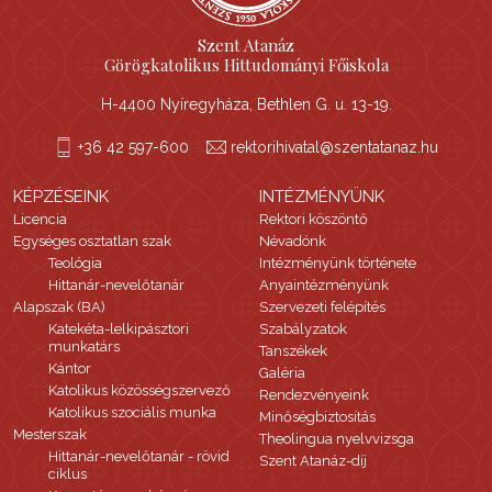
Szent Atanáz
Görögkatolikus Hittudományi Főiskola
H-4400 Nyíregyháza, Bethlen G. u. 13-19.
+36 42 597-600
rektorihivatal@szentatanaz.hu
KÉPZÉSEINK
INTÉZMÉNYÜNK
Licencia
Rektori köszöntő
Egységes osztatlan szak
Névadónk
Teológia
Intézményünk története
Hittanár-nevelőtanár
Anyaintézményünk
Alapszak (BA)
Szervezeti felépítés
Katekéta-lelkipásztori
Szabályzatok
munkatárs
Tanszékek
Kántor
Galéria
Katolikus közösségszervező
Rendezvényeink
Katolikus szociális munka
Minőségbiztosítás
Mesterszak
Theolingua nyelvvizsga
Hittanár-nevelőtanár - rövid
Szent Atanáz-díj
ciklus