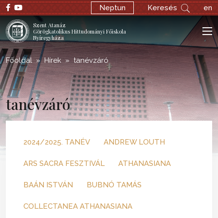
Neptun
Keresés
en
Szent Atanáz
Görögkatolikus Hittudományi Főiskola
Nyíregyháza
Főoldal
Hírek
tanévzáró
tanévzáró
2024/2025. TANÉV
ANDREW LOUTH
ARS SACRA FESZTIVÁL
ATHANASIANA
BAÁN ISTVÁN
BUBNÓ TAMÁS
COLLECTANEA ATHANASIANA