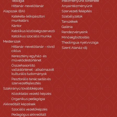
Teológia
Intézményünk története
Hittanár-nevelőtanár
Anyaintézményünk
Alapszak (BA)
Szervezeti felépítés
Katekéta-lelkipásztori
Szabályzatok
munkatárs
Tanszékek
Kántor
Galéria
Katolikus közösségszervező
Rendezvényeink
Katolikus szociális munka
Minőségbiztosítás
Mesterszak
Theolingua nyelvvizsga
Hittanár-nevelőtanár - rövid
Szent Atanáz-díj
ciklus
Keresztény egyház- és
művelődéstörténet
Összehasonlító
vallástörténet - alkalmazott
kulturális tudományok
Pasztorális tanácsadás és
szervezetfejlesztés
Szakirányú továbbképzés
Közoktatás vezető képzés
Organikus pedagógia
Akkreditált képzések
Szociális vezetőképzés
Pedagógus akkreditált