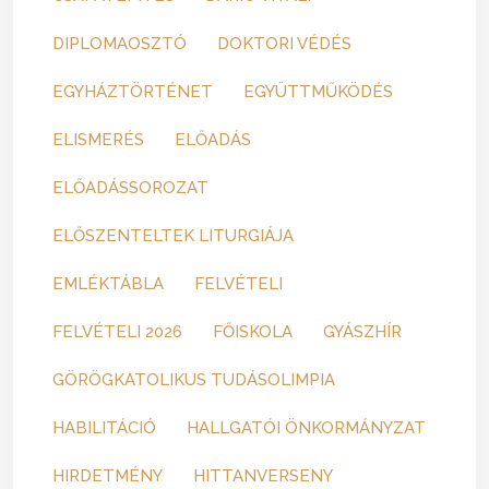
DIPLOMAOSZTÓ
DOKTORI VÉDÉS
EGYHÁZTÖRTÉNET
EGYÜTTMŰKÖDÉS
ELISMERÉS
ELŐADÁS
ELŐADÁSSOROZAT
ELŐSZENTELTEK LITURGIÁJA
EMLÉKTÁBLA
FELVÉTELI
FELVÉTELI 2026
FŐISKOLA
GYÁSZHÍR
GÖRÖGKATOLIKUS TUDÁSOLIMPIA
HABILITÁCIÓ
HALLGATÓI ÖNKORMÁNYZAT
HIRDETMÉNY
HITTANVERSENY