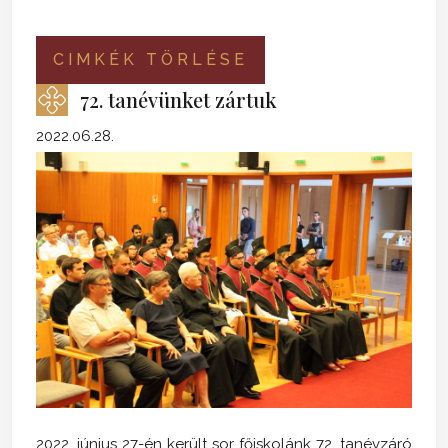
CIMKÉK TÖRLÉSE
72. tanévünket zártuk
2022.06.28.
2022. június 27-én került sor főiskolánk 72. tanévzáró