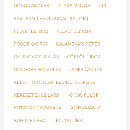
DOBOS ANDRÁS
DUDÁS MIKLÓS
ETJ
EASTERN THEOLOGICAL JOURNAL
FELVÉTELI 2024
FELVÉTELI 2025
FODOR GYÖRGY
GALAMBVÁRI PÉTER
GYURKOVICS MIKLÓS
GÖRFÖL TIBOR
GÖRÖGBE FOGADLAK
JANKA GYÖRGY
KELETI TEOLÓGIA, BIZÁNCI LELKISÉG
KERESZTES SZILÁRD
KOCSIS FÜLÖP
KUTATÓK ÉJSZAKÁKA
KÖNYVAJÁNLÓ
KÜHRNER ÉVA
LÉPJ VELÜNK!