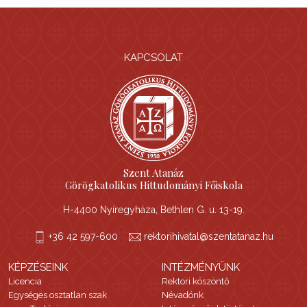
KAPCSOLAT
Szent Atanáz
Görögkatolikus Hittudományi Főiskola
H-4400 Nyíregyháza, Bethlen G. u. 13-19.
+36 42 597-600
rektorihivatal@szentatanaz.hu
KÉPZÉSEINK
INTÉZMÉNYÜNK
Licencia
Rektori köszöntő
Egységes osztatlan szak
Névadónk