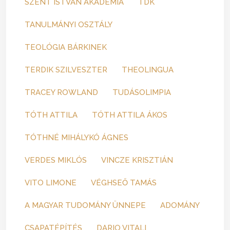
SZENT ISTVÁN AKADÉMIA
TDK
TANULMÁNYI OSZTÁLY
TEOLÓGIA BÁRKINEK
TERDIK SZILVESZTER
THEOLINGUA
TRACEY ROWLAND
TUDÁSOLIMPIA
TÓTH ATTILA
TÓTH ATTILA ÁKOS
TÓTHNÉ MIHÁLYKÓ ÁGNES
VERDES MIKLÓS
VINCZE KRISZTIÁN
VITO LIMONE
VÉGHSEŐ TAMÁS
A MAGYAR TUDOMÁNY ÜNNEPE
ADOMÁNY
CSAPATÉPÍTÉS
DARIO VITALI