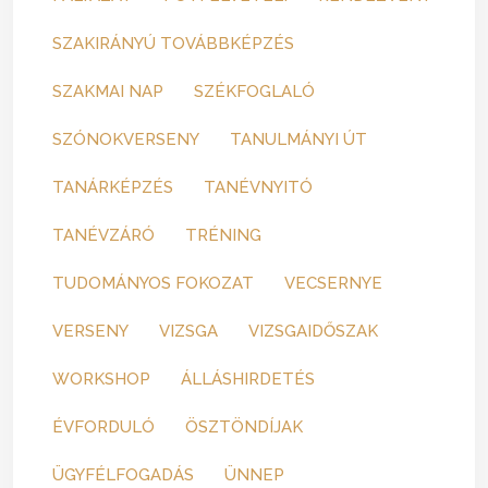
SZAKIRÁNYÚ TOVÁBBKÉPZÉS
SZAKMAI NAP
SZÉKFOGLALÓ
SZÓNOKVERSENY
TANULMÁNYI ÚT
TANÁRKÉPZÉS
TANÉVNYITÓ
TANÉVZÁRÓ
TRÉNING
TUDOMÁNYOS FOKOZAT
VECSERNYE
VERSENY
VIZSGA
VIZSGAIDŐSZAK
WORKSHOP
ÁLLÁSHIRDETÉS
ÉVFORDULÓ
ÖSZTÖNDÍJAK
ÜGYFÉLFOGADÁS
ÜNNEP