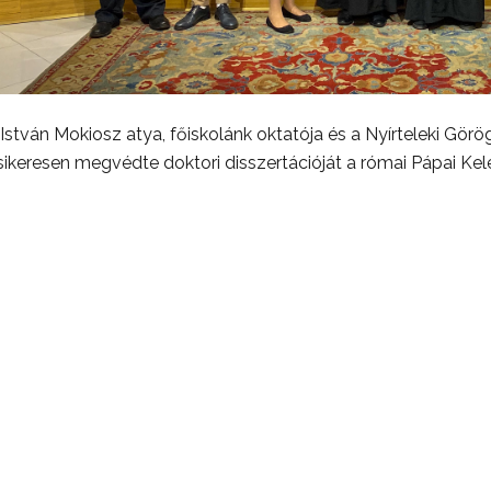
István Mokiosz atya, főiskolánk oktatója és a Nyírteleki Görög
sikeresen megvédte doktori disszertációját a római Pápai Kele