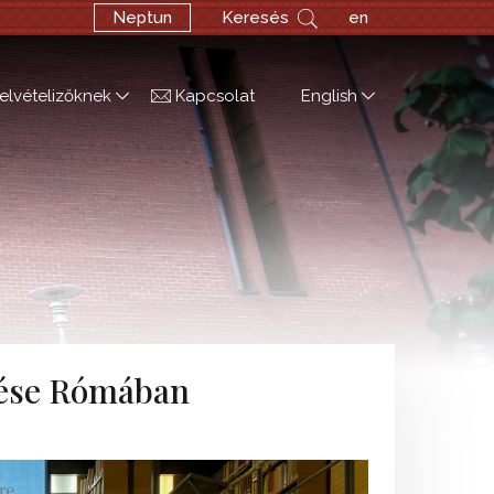
Neptun
Keresés
en
elvételizőknek
Kapcsolat
English
dése Rómában