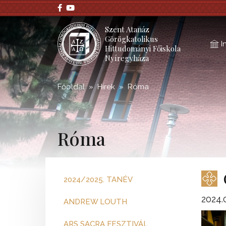
Szent Atanáz
Görögkatolikus
I
Hittudományi Főiskola
Nyíregyháza
Főoldal
Hírek
Róma
Róma
2024/2025. TANÉV
2024.
ANDREW LOUTH
ARS SACRA FESZTIVÁL