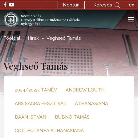
Neptun
Keresés
en
Szent Atanáz
Görögkatolikus Hittudományi Főiskola
Nyíregyháza
Főoldal
Hírek
Véghseő Tamás
Véghseő Tamás
2024/2025. TANÉV
ANDREW LOUTH
ARS SACRA FESZTIVÁL
ATHANASIANA
BAÁN ISTVÁN
BUBNÓ TAMÁS
COLLECTANEA ATHANASIANA