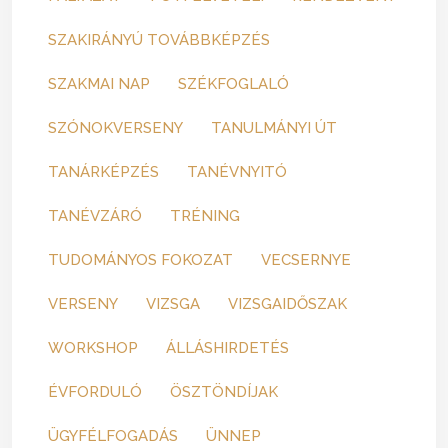
SZAKIRÁNYÚ TOVÁBBKÉPZÉS
SZAKMAI NAP
SZÉKFOGLALÓ
SZÓNOKVERSENY
TANULMÁNYI ÚT
TANÁRKÉPZÉS
TANÉVNYITÓ
TANÉVZÁRÓ
TRÉNING
TUDOMÁNYOS FOKOZAT
VECSERNYE
VERSENY
VIZSGA
VIZSGAIDŐSZAK
WORKSHOP
ÁLLÁSHIRDETÉS
ÉVFORDULÓ
ÖSZTÖNDÍJAK
ÜGYFÉLFOGADÁS
ÜNNEP