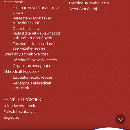
Mesterszak
Theolingua nyelvvizsga
Hittanár-nevelőtanár - rövid
Szent Atanáz-díj
ciklus
Keresztény egyház- és
művelődéstörténet
Összehasonlító
vallástörténet - alkalmazott
kulturális tudományok
Pasztorális tanácsadás és
szervezetfejlesztés
Szakirányú továbbképzés
Közoktatás vezető képzés
Organikus pedagógia
Akkreditált képzések
Szociális vezetőképzés
Pedagógus akkreditált
képzések
FELVÉTELIZŐKNEK
Jelentkezési lapok
Felvételi szabályzat
Segédlet