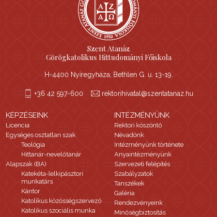
Szent Atanáz
Görögkatolikus Hittudományi Főiskola
H-4400 Nyíregyháza, Bethlen G. u. 13-19.
+36 42 597-600
rektorihivatal@szentatanaz.hu
KÉPZÉSEINK
INTÉZMÉNYÜNK
Licencia
Rektori köszöntő
Egységes osztatlan szak
Névadónk
Teológia
Intézményünk története
Hittanár-nevelőtanár
Anyaintézményünk
Alapszak (BA)
Szervezeti felépítés
Katekéta-lelkipásztori
Szabályzatok
munkatárs
Tanszékek
Kántor
Galéria
Katolikus közösségszervező
Rendezvényeink
Katolikus szociális munka
Minőségbiztosítás