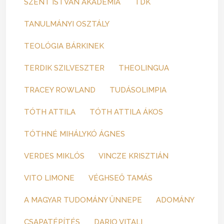
SZENT ISTVÁN AKADÉMIA
TDK
TANULMÁNYI OSZTÁLY
TEOLÓGIA BÁRKINEK
TERDIK SZILVESZTER
THEOLINGUA
TRACEY ROWLAND
TUDÁSOLIMPIA
TÓTH ATTILA
TÓTH ATTILA ÁKOS
TÓTHNÉ MIHÁLYKÓ ÁGNES
VERDES MIKLÓS
VINCZE KRISZTIÁN
VITO LIMONE
VÉGHSEŐ TAMÁS
A MAGYAR TUDOMÁNY ÜNNEPE
ADOMÁNY
CSAPATÉPÍTÉS
DARIO VITALI