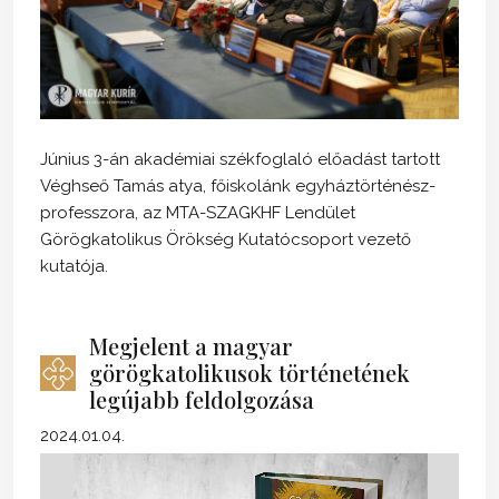
Június 3-án akadémiai székfoglaló előadást tartott
Véghseő Tamás atya, főiskolánk egyháztörténész-
professzora, az MTA-SZAGKHF Lendület
Görögkatolikus Örökség Kutatócsoport vezető
kutatója.
Megjelent a magyar
görögkatolikusok történetének
legújabb feldolgozása
2024.01.04.