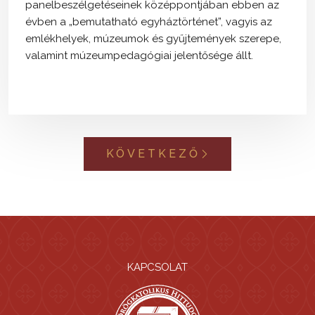
panelbeszélgetéseinek középpontjában ebben az
évben a „bemutatható egyháztörténet”, vagyis az
emlékhelyek, múzeumok és gyűjtemények szerepe,
valamint múzeumpedagógiai jelentősége állt.
KÖVETKEZŐ
KAPCSOLAT