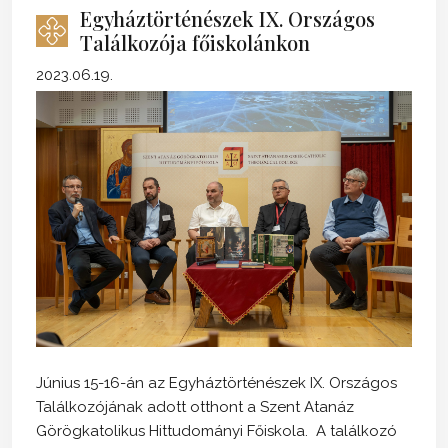
Egyháztörténészek IX. Országos
Találkozója főiskolánkon
2023.06.19.
Június 15-16-án az Egyháztörténészek IX. Országos
Találkozójának adott otthont a Szent Atanáz
Görögkatolikus Hittudományi Főiskola. A találkozó