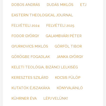
DOBOS ANDRÁS
DUDÁS MIKLÓS
ETJ
EASTERN THEOLOGICAL JOURNAL
FELVÉTELI 2024
FELVÉTELI 2025
FODOR GYÖRGY
GALAMBVÁRI PÉTER
GYURKOVICS MIKLÓS
GÖRFÖL TIBOR
GÖRÖGBE FOGADLAK
JANKA GYÖRGY
KELETI TEOLÓGIA, BIZÁNCI LELKISÉG
KERESZTES SZILÁRD
KOCSIS FÜLÖP
KUTATÓK ÉJSZAKÁKA
KÖNYVAJÁNLÓ
KÜHRNER ÉVA
LÉPJ VELÜNK!