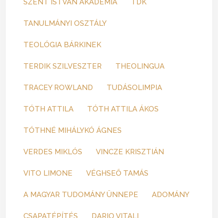
SZENT ISTVÁN AKADÉMIA
TDK
TANULMÁNYI OSZTÁLY
TEOLÓGIA BÁRKINEK
TERDIK SZILVESZTER
THEOLINGUA
TRACEY ROWLAND
TUDÁSOLIMPIA
TÓTH ATTILA
TÓTH ATTILA ÁKOS
TÓTHNÉ MIHÁLYKÓ ÁGNES
VERDES MIKLÓS
VINCZE KRISZTIÁN
VITO LIMONE
VÉGHSEŐ TAMÁS
A MAGYAR TUDOMÁNY ÜNNEPE
ADOMÁNY
CSAPATÉPÍTÉS
DARIO VITALI