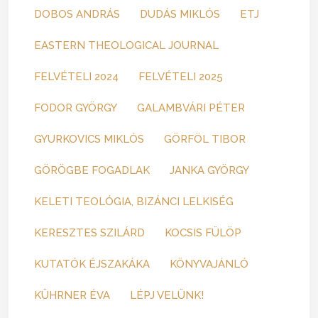
DOBOS ANDRÁS
DUDÁS MIKLÓS
ETJ
EASTERN THEOLOGICAL JOURNAL
FELVÉTELI 2024
FELVÉTELI 2025
FODOR GYÖRGY
GALAMBVÁRI PÉTER
GYURKOVICS MIKLÓS
GÖRFÖL TIBOR
GÖRÖGBE FOGADLAK
JANKA GYÖRGY
KELETI TEOLÓGIA, BIZÁNCI LELKISÉG
KERESZTES SZILÁRD
KOCSIS FÜLÖP
KUTATÓK ÉJSZAKÁKA
KÖNYVAJÁNLÓ
KÜHRNER ÉVA
LÉPJ VELÜNK!