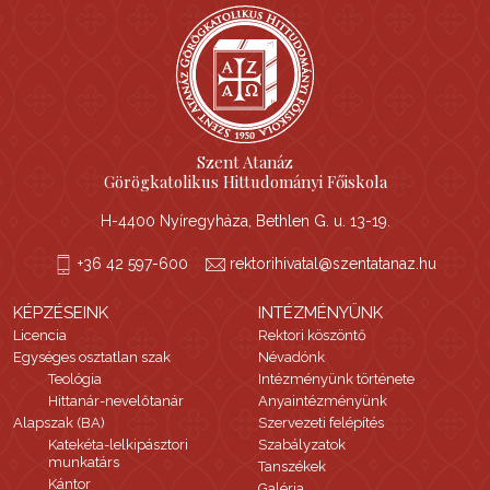
Szent Atanáz
Görögkatolikus Hittudományi Főiskola
H-4400 Nyíregyháza, Bethlen G. u. 13-19.
+36 42 597-600
rektorihivatal@szentatanaz.hu
KÉPZÉSEINK
INTÉZMÉNYÜNK
Licencia
Rektori köszöntő
Egységes osztatlan szak
Névadónk
Teológia
Intézményünk története
Hittanár-nevelőtanár
Anyaintézményünk
Alapszak (BA)
Szervezeti felépítés
Katekéta-lelkipásztori
Szabályzatok
munkatárs
Tanszékek
Kántor
Galéria