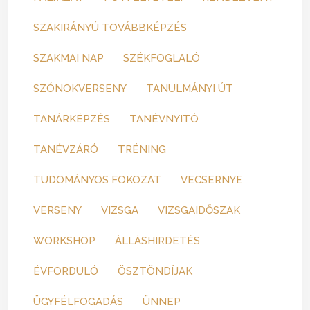
SZAKIRÁNYÚ TOVÁBBKÉPZÉS
SZAKMAI NAP
SZÉKFOGLALÓ
SZÓNOKVERSENY
TANULMÁNYI ÚT
TANÁRKÉPZÉS
TANÉVNYITÓ
TANÉVZÁRÓ
TRÉNING
TUDOMÁNYOS FOKOZAT
VECSERNYE
VERSENY
VIZSGA
VIZSGAIDŐSZAK
WORKSHOP
ÁLLÁSHIRDETÉS
ÉVFORDULÓ
ÖSZTÖNDÍJAK
ÜGYFÉLFOGADÁS
ÜNNEP