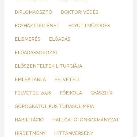
DIPLOMAOSZTÓ
DOKTORI VÉDÉS
EGYHÁZTÖRTÉNET
EGYÜTTMŰKÖDÉS
ELISMERÉS
ELŐADÁS
ELŐADÁSSOROZAT
ELŐSZENTELTEK LITURGIÁJA
EMLÉKTÁBLA
FELVÉTELI
FELVÉTELI 2026
FŐISKOLA
GYÁSZHÍR
GÖRÖGKATOLIKUS TUDÁSOLIMPIA
HABILITÁCIÓ
HALLGATÓI ÖNKORMÁNYZAT
HIRDETMÉNY
HITTANVERSENY