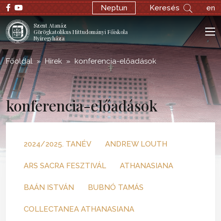
Neptun
Keresés
en
Szent Atanáz
Görögkatolikus Hittudományi Főiskola
Nyíregyháza
Főoldal
Hírek
konferencia-előadások
konferencia-előadások
2024/2025. TANÉV
ANDREW LOUTH
ARS SACRA FESZTIVÁL
ATHANASIANA
BAÁN ISTVÁN
BUBNÓ TAMÁS
COLLECTANEA ATHANASIANA