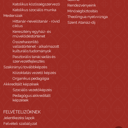
Katolikus közösségszervező
Rendezvényeink
Katolikus szociális munka
Minőségbiztosítás
Mesterszak
Theolingua nyelvvizsga
Hittanár-nevelőtanár - rövid
Szent Atanáz-díj
ciklus
Keresztény egyház- és
művelődéstörténet
Összehasonlító
vallástörténet - alkalmazott
kulturális tudományok
Pasztorális tanácsadás és
szervezetfejlesztés
Szakirányú továbbképzés
Közoktatás vezető képzés
Organikus pedagógia
Akkreditált képzések
Szociális vezetőképzés
Pedagógus akkreditált
képzések
FELVÉTELIZŐKNEK
Jelentkezési lapok
Felvételi szabályzat